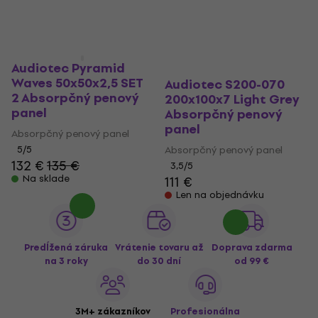
27,55 €
27,55 €
- 12 %
- 12 %
Na sklade
Na sklade
Audiotec Pyramid
Waves 50x50x2,5 SET
Audiotec S200-070
2 Absorpčný penový
200x100x7 Light Grey
panel
Absorpčný penový
panel
Absorpčný penový panel
5
/5
Absorpčný penový panel
132 €
135 €
3,5
/5
Na sklade
111 €
Len na objednávku
Predĺžená záruka
Vrátenie tovaru až
Doprava zdarma
na 3 roky
do 30 dní
od 99 €
3M+ zákazníkov
Profesionálna