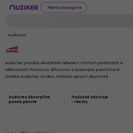
Všetky kategórie
Audiotec
Audiotec ponúka akustické riešenie v rôznych podobách a
veľkostiach. Pomocou difúzorov a basových pascí ktoré
značka Audiotec vyrába, môžete upraviť akustické
vlastnosti Vášho štúdia: znížiť dozvuk, utlmiť rezonancie v
nízkofrekvenčnom spektre a odizolovať priestor od
vonkajšieho/vnútorného hluku. V ponuke nájdete
Audiotec Absorpčné
Hudobné nástroje
panely penové
- všetky
bezkonkurenčne najlepší pomer kvality/ceny.