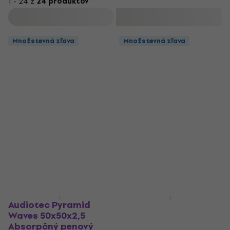
1 - 24 z
24 produktov
Filtrovať
Množstevná zľava
Množstevná zľava
HAPPY HOUR
Množstevná zľava
Audiotec Pyramid
Audiotec Pyramid
Waves 50x50x2,5
Waves 50x50x2
Absorpčný penový
Absorpčný penový