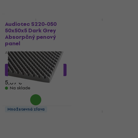
Množstevná zľava
Množstevná zľava
Audiotec S220-050
Audiotec S440-050
50x50x5 Dark Grey
100x100x5 Absorpčný
Absorpčný penový
penový panel
panel
Absorpčný penový panel
Absorpčný penový panel
4,2
/5
4,9
/5
25,55 €
s kódom
MUZMUZ-10
5,55 €
s kódom
MUZMUZ-
5
29,90 €
5,89 €
Na sklade
Na sklade
Množstevná zľava
Novinka
Audiotec S230-040
Audiotec Profil
200x100x4 Light Grey
Complet 95x95x7
Absorpčný penový
Light Grey Absorpčný
panel
penový panel