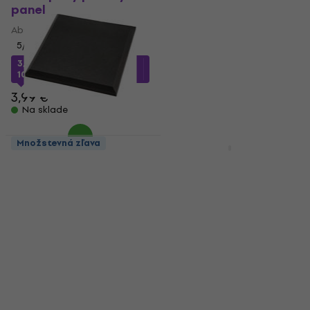
panel
panel
Absorpčný penový panel
Absorpčný penový panel
5
/5
5
/5
3,41 €
s kódom
MUZMUZ-
3,07 €
s kódom
MUZMUZ-
10
10
3,99 €
3,59 €
Na sklade
Na sklade
Množstevná zľava
Množstevná zľava
Audiotec S200
Audiotec S440-030
50x50x4,5 FR Dark
100x100x3 Absorpčný
Grey Absorpčný
penový panel
penový panel
Absorpčný penový panel
Absorpčný penový panel
4,2
/5
4,9
/5
14,63 €
s kódom
8,19 €
MUZMUZ-20
Na sklade
18,90 €
Na sklade