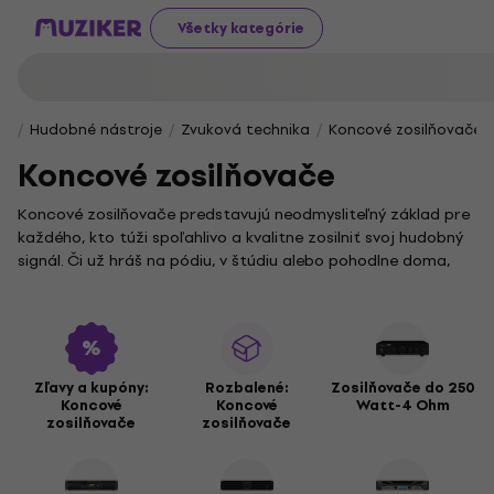
Všetky kategórie
Hudobné nástroje
Zvuková technika
Koncové zosilňovače
Koncové zosilňovače
Koncové zosilňovače predstavujú neodmysliteľný základ pre
každého, kto túži spoľahlivo a kvalitne zosilniť svoj hudobný
signál. Či už hráš na pódiu, v štúdiu alebo pohodlne doma,
tieto zariadenia ti zabezpečia čistý a výkonný zvuk presne
podľa tvojich predstáv.
Pre milovníkov nižšieho výkonu sú ideálnou voľbou
zosilňovače do 250 Wattov pri 4 Ohmoch
, ktoré sa skvele
hodia do menších priestorov alebo na domáce použitie. Ak
Zľavy a kupóny:
Rozbalené:
Zosilňovače do 250
Koncové
Koncové
Watt-4 Ohm
potrebuješ výkonnejšie riešenie, určite oceníš kategóriu
zosilňovače
zosilňovače
zosilňovačov s výkonom 300–500 Wattov pri 4 Ohmoch
,
ktoré zvládnu náročnejšie podmienky aj väčšie reproduktory.
V našej ponuke nájdeš aj ďalšie výkonnostné kategórie, ktoré