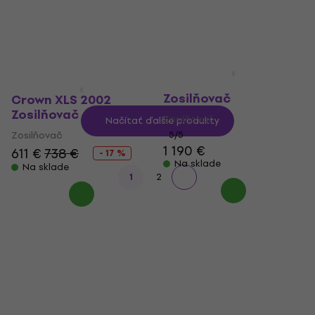
Zosilňovač
Zosilňovač
4
/5
5
/5
949 €
448 €
Na sklade
Na sklade
Yamaha PX10
Zosilňovač
Crown XLS 2002
Zosilňovač
Zosilňovač
Načítať ďalšie produkty
Zosilňovač
5
/5
1 190 €
611 €
738 €
- 17 %
Na sklade
Na sklade
1
2