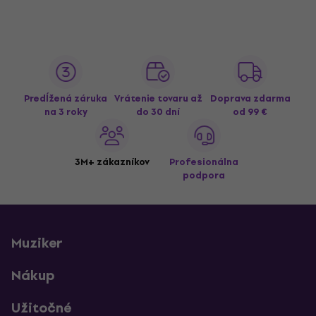
Predĺžená záruka
Vrátenie tovaru až
Doprava zdarma
na 3 roky
do 30 dní
od 99 €
3M+ zákazníkov
Profesionálna
podpora
Muziker
Nákup
Užitočné