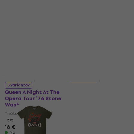
Bob Marley One Love
Pantera Skeleton
Gradient Stone Wash
Cowboy Stone Wash
Tričko
Tričko
5
/5
4,7
/5
16,50 €
18,20 €
19,70 €
Na sklade
Na sklade
LIMITED EDITION
LIMITED EDITION
5 variantov
5 variantov
Queen A Night At The
Bob Marley 1978 Stone
Opera Tour '76 Stone
Wash
Wash
Tričko
Tričko
15 €
15,70 €
5
/5
Na sklade
16 €
Na sklade