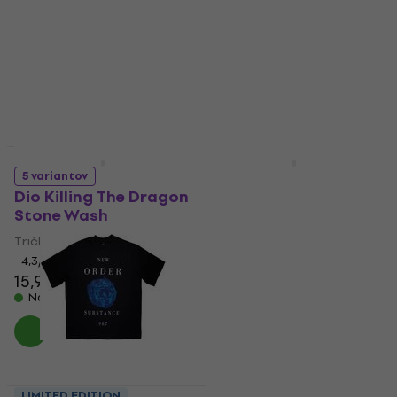
Tričko
Tričko
15,40 €
5
/5
13,50 €
13,70 €
Na sklade
Na sklade
HAPPY HOUR
LIMITED EDITION
5 variantov
5 variantov
Dio Killing The Dragon
Oasis Logo Splat
Stone Wash
Stone Wash
Tričko
Tričko
4,3
/5
5
/5
15,90 €
16,70 €
13,50 €
13,80 €
Na sklade
Na sklade
LIMITED EDITION
LIMITED EDITION