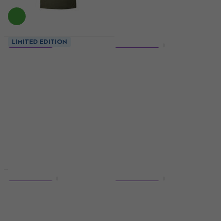
LIMITED EDITION
LIMITED EDITION
5 variantov
5 variantov
Johnny Cash Desert
Megadeth Black
Cowboy Stone Wash
Friday Stone Wash
Tričko
Tričko
5
/5
5
/5
19,30 €
18,40 €
19,50 €
Na sklade
Na sklade
HAPPY HOUR
LIMITED EDITION
5 variantov
5 variantov
Def Leppard Tribal
Pink Floyd Space
Skull Stone Wash
Prism Stone Wash