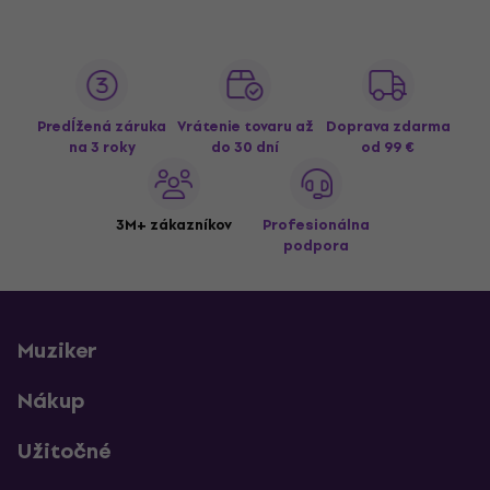
Predĺžená záruka
Vrátenie tovaru až
Doprava zdarma
na 3 roky
do 30 dní
od 99 €
3M+ zákazníkov
Profesionálna
podpora
Muziker
Nákup
Užitočné