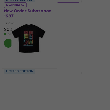
5 variantov
5 variantov
New Order Substance
Kiss Destroyer 3D
1987
Logo Stone Wash
Tričko
Tričko
20,50 €
5
/5
17,30 €
Na sklade
Na sklade
LIMITED EDITION
LIMITED EDITION
5 variantov
5 variantov
Red Hot Chili Peppers
Guns N' Roses
Portrait Photos
California 1985 Stone
Oversized
Wash
Tričko
Tričko
3
/5
5
/5