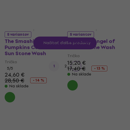
5 variantov
5 variantov
The Smashing
Thin Lizzy Angel of
Načítať ďalšie produkty
Pumpkins Celestial
Death Stone Wash
Sun Stone Wash
Tričko
Tričko
15,20 €
1
2
17,40 €
5
/5
- 13 %
24,60 €
Na sklade
28,50 €
- 14 %
Na sklade