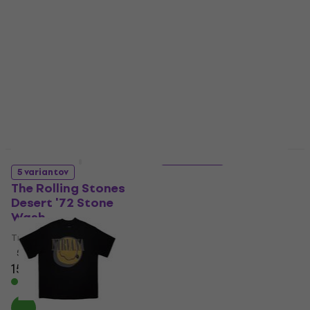
Vintage Photo Stone
Sleeve Stone Wash
Wash
Tričko
Tričko
13,10 €
13,40 €
14,20 €
14,50 €
Na sklade
Na sklade
HAPPY HOUR
LIMITED EDITION
5 variantov
5 variantov
The Rolling Stones
Oasis Decca Logo
Desert '72 Stone
Stone Wash
Wash
Tričko
Tričko
15,90 €
17,20 €
5
/5
Na sklade
15,10 €
15,90 €
Na sklade