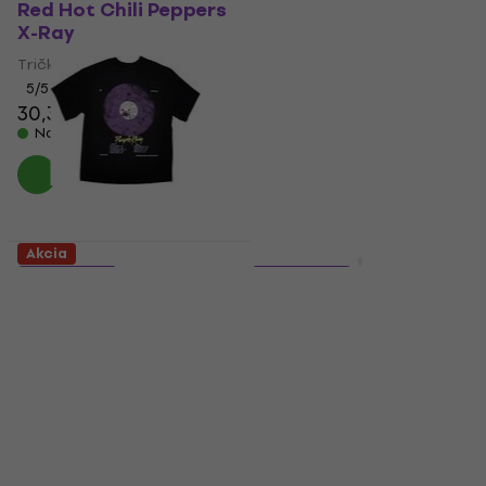
Red Hot Chili Peppers
The Smashing
X-Ray
Pumpkins Sun Box
Tričko
Tričko
29,90 €
5
/5
30,30 €
30,80 €
Na sklade
Na sklade
Akcia
Akcia
5 variantov
5 variantov
Prince Purple Rain
2Pac Spray Photo
Disc Oversized
Stone Wash
Tričko
Tričko
28,80 €
29,40 €
5
/5
14,30 €
14,50 €
Na sklade
Na sklade