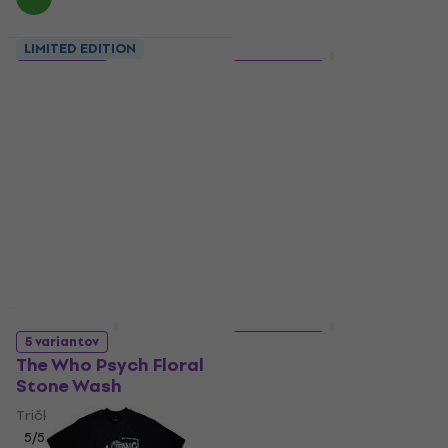
LIMITED EDITION
LIMITED EDITION
5 variantov
5 variantov
Nirvana Evergreen
Thin Lizzy Rocker
Stone Wash
Tričko
Tričko
20,50 €
21,50 €
Na sklade
5
/5
14,10 €
14,40 €
Na sklade
LIMITED EDITION
LIMITED EDITION
5 variantov
5 variantov
The Who Psych Floral
Alice Cooper No More
Stone Wash
Mr Nice Guy Stone
Wash
Tričko
Tričko
5
/5