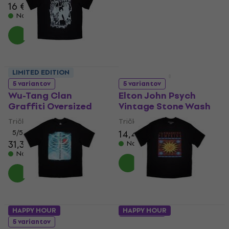
16 €
17,70 €
15,10 €
Na sklade
Na sklade
LIMITED EDITION
LIMITED EDITION
5 variantov
5 variantov
Wu-Tang Clan
Elton John Psych
Graffiti Oversized
Vintage Stone Wash
Tričko
Tričko
14,40 €
14,70 €
5
/5
31,30 €
Na sklade
Na sklade
HAPPY HOUR
HAPPY HOUR
5 variantov
5 variantov