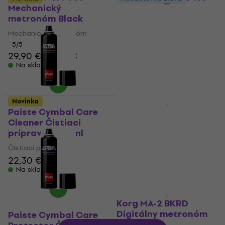
Mechanický
Držiak na bubenícke
metronóm Black
paličky
Mechanický metronóm
Držiak na bubenícke paličky
5
/5
4,9
/5
29,90 €
30,60 €
19,30 €
Na sklade
Na sklade
Novinka
Paiste Cymbal Care
NRG KCHDTK Ladiaci
Cleaner Čistiaci
kľúč
prípravok 300 ml
Ladiaci kľúč
Čistiaci prostriedok
5,29 €
22,30 €
Na sklade
Na sklade
Korg MA-2 BKRD
Digitálny metronóm
Paiste Cymbal Care