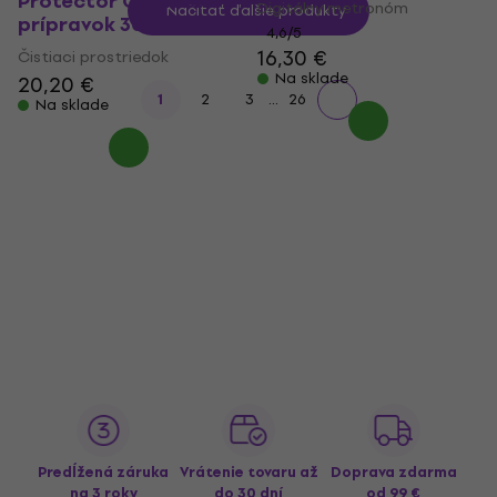
Protector Čistiaci
Digitálny metronóm
Načítať ďalšie produkty
prípravok 300 ml
4,6
/5
16,30 €
Čistiaci prostriedok
Na sklade
20,20 €
...
1
2
3
26
Na sklade
Predĺžená záruka
Vrátenie tovaru až
Doprava zdarma
na 3 roky
do 30 dní
od 99 €