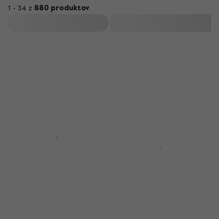
1 - 34 z
880 produktov
Filtrovať
Množstevná zľava
Pianonova MM2025
Mechanický
NRG DTK Ladiaci kľúč
metronóm Black
Ladiaci kľúč
Mechanický metronóm
4,8
/5
5
/5
1,59 €
30,10 €
Na sklade
Na sklade