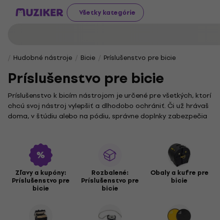
Všetky kategórie
Hudobné nástroje
Bicie
Príslušenstvo pre bicie
Príslušenstvo pre bicie
Príslušenstvo k bicím nástrojom je určené pre všetkých, ktorí
chcú svoj nástroj vylepšiť a dlhodobo ochrániť. Či už hrávaš
doma, v štúdiu alebo na pódiu, správne doplnky zabezpečia
väčší komfort a predĺžia životnosť tvojich bicích.
Medzi neodmysliteľnú výbavu patria
obaly a kufre na bicie
,
ktoré zaručujú bezpečný prevoz aj skladovanie. Ak
potrebuješ riešenia pre menšie nástroje, určite oceníš
obaly
a kufre na perkusie
, špeciálne prispôsobené ich potrebám.
Zľavy a kupóny:
Rozbalené:
Obaly a kufre pre
Príslušenstvo pre
Príslušenstvo pre
bicie
V ponuke príslušenstva nájdeš aj
doplnky k činelám
či
bicie
bicie
tréningové pady a sety
, ktoré umožňujú precvičovať rytmus
bez toho, aby si rušil okolie. Na udržiavanie perfektného
zvuku slúžia
ladiace kľúče na bicie
spolu s
ladičkami pre bicie