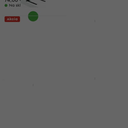
Na sklade
Akcia
Reloop Stand Hub
Gravity SA 6131 B
Stojan pre PC Stojan
Stojan pre PC Držiak
(Ako nové)
(Zánovné)
Stojan pre PC
Stojan pre PC
126,73 €
128 €
148,50 €
- 15 %
Na sklade
Na sklade
Konig & Meyer 12162
Stojan pre PC Stojan
Gravity LTS T 01
Stojan pre PC Stojan
Stojan pre PC
Stojan pre PC
5
/5
62,40 €
5
/5
76,30 €
V showroome
81,50 €
- 6 %
Na ceste