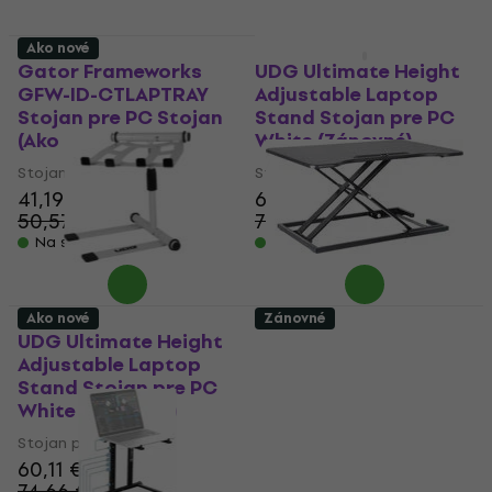
Ako nové
Ako nové
Gator Frameworks
UDG Ultimate Height
GFW-ID-CTLAPTRAY
Adjustable Laptop
Stojan pre PC Stojan
Stand Stojan pre PC
(Ako nové)
White (Zánovné)
Stojan pre PC
Stojan pre PC
41,19 €
61,16 €
50,57 €
73,64 €
- 19 %
- 17 %
Na sklade
Na sklade
Ako nové
Zánovné
UDG Ultimate Height
WTF AP-E07 Stojan
Adjustable Laptop
pre PC Stojan (Ako
Stand Stojan pre PC
nové)
White (Ako nové)
Stojan pre PC
Stojan pre PC
51,17 €
59,73 €
60,11 €
- 14 %
74,66 €
Na sklade
- 19 %