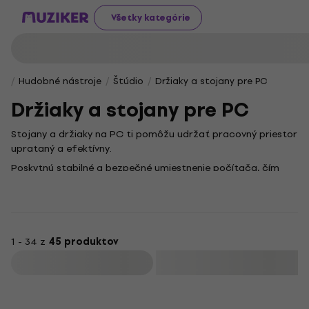
Všetky kategórie
Hudobné nástroje
Štúdio
Držiaky a stojany pre PC
Držiaky a stojany pre PC
Stojany a držiaky na PC ti pomôžu udržať pracovný priestor
uprataný a efektívny.
Poskytnú stabilné a bezpečné umiestnenie počítača, čím
zjednodušia prístup k nemu a zvýšia jeho ochranu.
V tejto kategórii nájdeš
stojany a držiaky na PC
, ktoré sú
ideálne pre každého, kto chce mať svoje zariadenie pevne a
bezpečne uložené doma aj v štúdiu.
1 - 34 z
45 produktov
Na lepšie usporiadanie a využitie pracovného priestoru
Filtrovať
môžeš využiť rôzne druhy príslušenstva dostupného v
kategórii
stojany a držiaky na PC
.
Vďaka stojanom a držiakom na PC efektívne využiješ