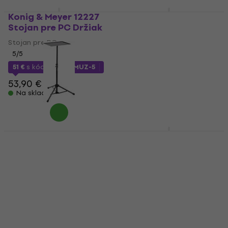
Konig & Meyer 12227
UDG Ultimate DIGI
Stojan pre PC Držiak
Stojan pre PC Red
Stojan
Stojan pre PC
Stojan pre PC
5
/5
5
/5
51 €
s kódom
MUZMUZ-5
80,97 €
s kódom
53,90 €
MUZMUZ-5
Na sklade
89,90 €
Na sklade
Konig & Meyer 12151
Reloop Stand Hub
Stojan pre PC Black
Stojan pre PC Stojan
Stojan
Stojan pre PC
Stojan pre PC
5
/5
128,24 €
s kódom
82,56 €
s kódom
MUZMUZ-10
MUZMUZ-10
149 €
95,90 €
Na sklade
Na sklade