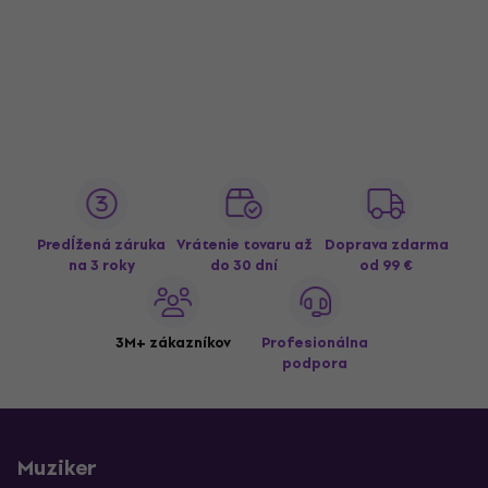
Predĺžená záruka
Vrátenie tovaru až
Doprava zdarma
na 3 roky
do 30 dní
od 99 €
3M+ zákazníkov
Profesionálna
podpora
Muziker