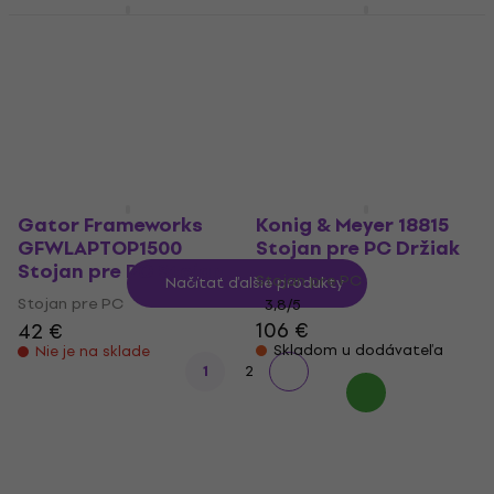
Alctron MIS-10 Stojan
Gator Frameworks
pre PC
GFWLAPTOP2000
Stojan pre PC Stojan
Stojan pre PC
Stojan pre PC
4,5
/5
28,90 €
58,90 €
V showroome
Na ceste
Gator Frameworks
Konig & Meyer 18815
GFWLAPTOP1500
Stojan pre PC Držiak
Stojan pre PC Stojan
Stojan pre PC
Načítať ďalšie produkty
Stojan pre PC
3,8
/5
106 €
42 €
Skladom u dodávateľa
Nie je na sklade
1
2