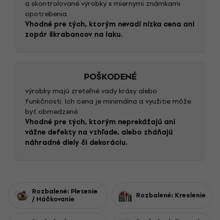
a skontrolované výrobky s miernymi známkami
opotrebenia.
Vhodné pre tých, ktorým nevadí nízka cena ani
zopár škrabancov na laku.
POŠKODENÉ
výrobky majú zreteľné vady krásy alebo
funkčnosti. Ich cena je minimálna a využitie môže
byť obmedzené.
Vhodné pre tých, ktorým neprekážajú ani
vážne defekty na vzhľade, alebo zháňajú
náhradné diely či dekoráciu.
Rozbalené: Pletenie
Rozbalené: Kreslenie
/ Háčkovanie