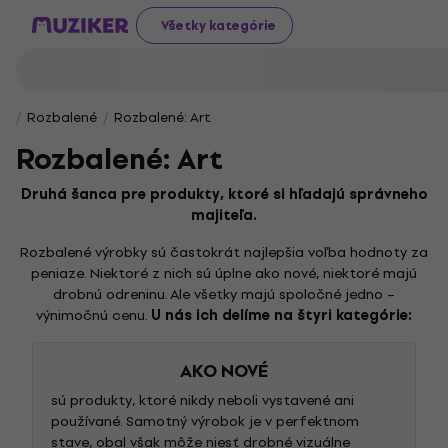
Všetky kategórie
Rozbalené
Rozbalené: Art
Rozbalené: Art
Druhá šanca pre produkty, ktoré si hľadajú správneho
majiteľa.
Rozbalené výrobky sú častokrát najlepšia voľba hodnoty za
peniaze. Niektoré z nich sú úplne ako nové, niektoré majú
drobnú odreninu. Ale všetky majú spoločné jedno –
výnimočnú cenu.
U nás ich delíme na štyri kategórie:
AKO NOVÉ
sú produkty, ktoré nikdy neboli vystavené ani
používané. Samotný výrobok je v perfektnom
stave, obal však môže niesť drobné vizuálne