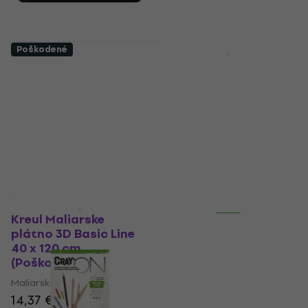
Poškodené
Ako nové
Huion Kamvas 12
Daler Rowney
GS1161 Grafický
Maliarske plátno
tablet (Iba rozbalené)
Simply Stretched
Canvas Medium Grain
Grafický tablet
Simply White 100 x 100
206,84 €
cm 1 ks (Poškodené)
228,70 €
- 10 %
Maliarske plátno
Na sklade
7,45 €
8,25 €
Na sklade
Iba rozbalené
Iba rozbalené
Kreul Maliarske
Darwi Tex Fabric Opak
plátno 3D Basic Line
Marker Set Sada
40 x 120 cm
textilných fixiek 12 x 6
(Poškodené)
ml (Ako nové)
Maliarske plátno
Fixka
14,37 €
15,90 €
18,04 €
19,95 €