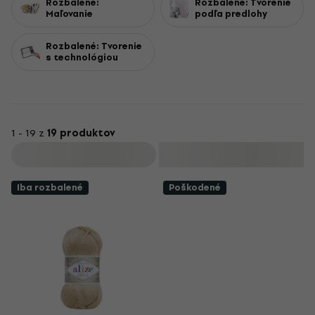
Rozbalené:
Rozbalené: Tvorenie
Maľovanie
podľa predlohy
Rozbalené: Tvorenie
s technológiou
1 - 19 z
19 produktov
Filtrovať
Iba rozbalené
Poškodené