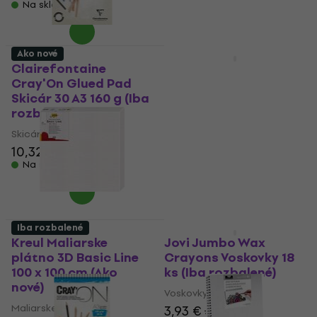
Na sklade
Na sklade
Ako nové
Iba rozbalené
Clairefontaine
Daler Rowney Drawing
Cray'On Glued Pad
Paper Skicár 50 A4 160
Skicár 30 A3 160 g (Iba
g (Iba rozbalené)
rozbalené)
Skicár
Skicár
7,33 €
7,82 €
10,32 €
10,86 €
Na sklade
Na sklade
Iba rozbalené
Iba rozbalené
Kreul Maliarske
Jovi Jumbo Wax
plátno 3D Basic Line
Crayons Voskovky 18
100 x 100 cm (Ako
ks (Iba rozbalené)
nové)
Voskovky
Maliarske plátno
3,93 €
4,33 €