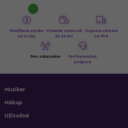
Predĺžená záruka
Vrátenie tovaru až
Doprava zdarma
na 3 roky
do 30 dní
od 99 €
3M+ zákazníkov
Profesionálna
podpora
Muziker
Nákup
Užitočné