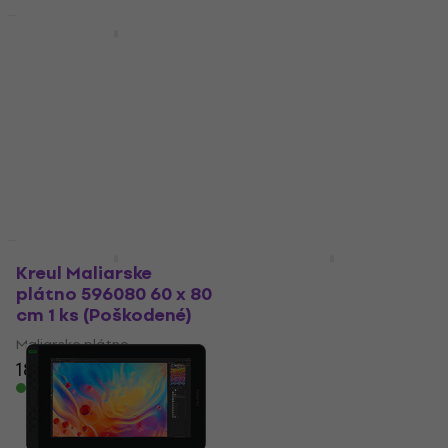
Poškodené
Poškodené
Da Vinci 374 Fit
Huion Kamvas Pro 16
Synthetics Plochý
GT1602 (2.5K)
štetec 8 (Poškodené)
Grafický tablet (Ako
nové)
Štetec
Grafický tablet
3,49 €
489,05 €
Na sklade
509,85 €
- 4 %
Na sklade
Iba rozbalené
Poškodené
Kreul Maliarske
Dielo Maliarske plátno
plátno 596080 60 x 80
PP90100 90 x 100 cm 1
cm 1 ks (Poškodené)
ks (Poškodené)
Maliarske plátno
Maliarske plátno
21,22 €
18,40 €
19,11 €
32,78 €
Na sklade
- 35 %
Na sklade