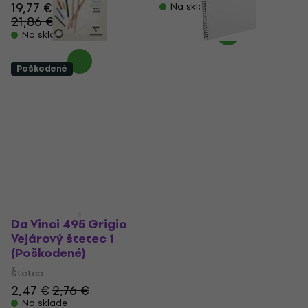
19,77 €
Na sklade
21,86 €
- 10 %
Na sklade
Poškodené
Clairefontaine
Royal & Langnickel
Cray'On Wirebound
Canvas Covered
Pad Skicár 50 A3 120 g
Skicár 80 A3 110 g
(Iba rozbalené)
White (Iba rozbalené)
Skicár
Skicár
9,05 €
10 €
12,12 €
13,39 €
Na sklade
Na sklade
Da Vinci 495 Grigio
Vejárový štetec 1
(Poškodené)
Štetec
2,47 €
2,76 €
Na sklade