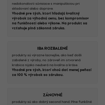
nedokonalosti súvisiace s manipuláciou pri
skladovaní alebo doprave.
Vhodné pre tých, ktorí hľadajú kvalitný
výrobok za výhodnú cenu, bez kompromisov
na funkčnosti alebo výkone. Na produkt sa
vzťahuje plná zákonná záruka.
IBA ROZBALENÉ
produkty sú výrazne lacnejšie, ako keď došli
zabalené z výroby, no zároveň im otvorená
krabica nijako neuberá na kvalite a kráse.
Vhodné pre tých, ktorí chcú dať menej peňazí
za 100 % výrobok so zárukou.
ZÁNOVNÉ
produkty sú ako dobrý second hand. Plne funkčné