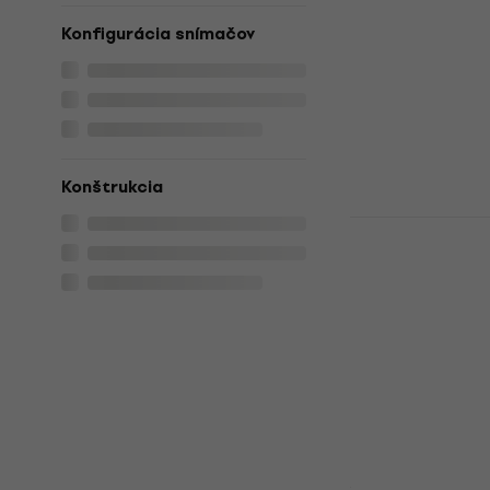
Red 1/4 kla
dieťa
Konfigurácia snímačov
1/4 klasická gi
4,5
/5
69,20 €
Na sklade
Konštrukcia
Pasadena PC
3/4 klasick
3/4 klasická gi
5
/5
64,90 €
Na sklade