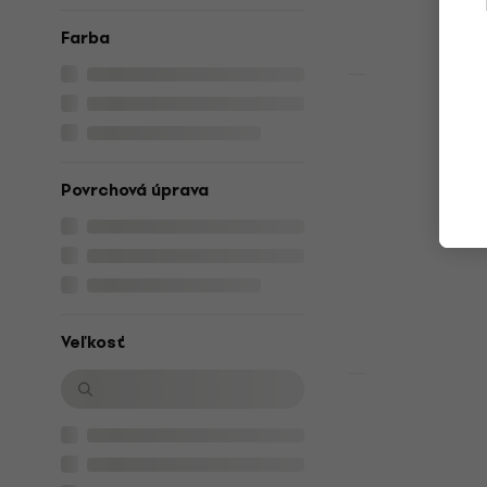
Farba
Množstevná zľ
Valencia VC
klasická gi
3/4 klasická gi
Povrchová úprava
4,8
/5
70,90 €
Na sklade
Veľkosť
Množstevná zľ
Valencia VC
klasická gi
3/4 klasická gi