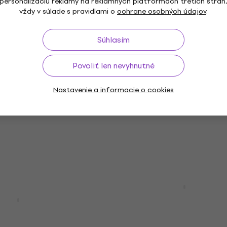
personalizáciu reklamy na reklamných platformách tretích strán
vždy v súlade s pravidlami o
ochrane osobných údajov
.
Valencia VC203 Sunburs
Súhlasím
ava
klasická gitara pre die
103 Natural 3/4
tara pre dieťa
Povoliť len nevyhnutné
3/4 klasická gitara pre dieťa
5
/5
tara pre dieťa
73 €
Nastavenie a informacie o cookies
Na sklade
Valencia VC263 Antique
ava
Natural 3/4 klasická gi
303 Natural 3/4
pre dieťa
tara pre dieťa
3/4 klasická gitara pre dieťa
tara pre dieťa