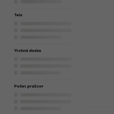
4,7
/5
85,90 €
Na sklade
Telo
Vrchná doska
Valencia V
Blue 3/4 kl
dieťa
3/4 klasická gi
5
/5
72,90 €
Počet pražcov
Na sklade
Valencia V