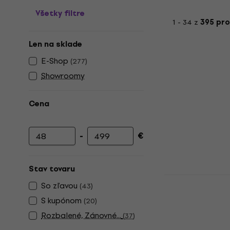
Všetky filtre
1 - 34 z
395 pr
Len na sklade
E-Shop
(
277
)
Showroomy
Cena
-
€
Minimálna cena
Maximálna cena
Stav tovaru
Pasadena S
So zľavou
(
43
)
klasická gi
S kupónom
(
20
)
3/4 klasická gi
Rozbalené, Zánovné...
(
37
)
4,7
/5