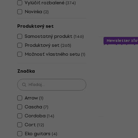
64,90 €
Vylúčiť rozbalené
(
374
)
Na sklade
Novinka
(
2
)
Produktový set
Samostatný produkt
(
146
)
Pasadena S
Newsletter zľa
Produktový set
(
265
)
klasická gi
Možnosť vlastného setu
(
1
)
1/2 klasická gi
4,6
/5
64,90 €
Značka
Na sklade
Arrow
(
1
)
Cascha
(
7
)
Cordoba
(
14
)
Cort
(
12
)
Valencia VC
Eko guitars
klasická gi
(
4
)