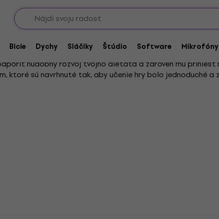
Showroomy
pre deti
Bicie
Dychy
Sláčiky
Štúdio
Software
Mikrofóny
odporiť hudobný rozvoj tvojho dieťaťa a zároveň mu priniesť r
, ktoré sú navrhnuté tak, aby učenie hry bolo jednoduché a 
itary pre deti
, ideálne pre tých, ktorí chcú začať s akustick
om, sú tu
elektrické gitary pre deti
, ktoré ponúkajú širšie mož
nému vzdelávaniu, preto je dôležité vybrať model, ktorý di
 ktoré sa dokonale prispôsobia veku a zručnostiam malých hud
ktoré výrazne spríjemní zážitok z hrania. Od ladidiel, cez p
ektnom stave a spríjemnia každodenné cvičenie.
a detský rozvoj, odporúčame prečítať si
hudobný nástroj pre
Ak chceš dieťaťu pomôcť naučiť sa hrať, určite oceníš rady v
ria kreativitu a hudobný talent tvojho dieťaťa. Prezri si pon