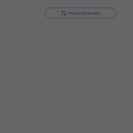
Najobľúbenejšie
Pasadena SC041 Natural 3/4
klasická gitara pre dieťa
4
ťa
3/4 klasická gitara pre dieťa
4,7
/5