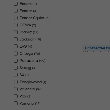
Encore
(
1
)
3/4 klasická gi
Fender
4,7
/5
(
4
)
88,90 €
Fender Squier
(
30
)
Na sklade
GEWA
(
2
)
Ibanez
(
17
)
Jackson
(
19
)
LAG
(
4
)
Valencia VC
Množstevná zľ
1/2 klasick
Ortega
(
76
)
1/2 klasická gi
Pasadena
(
99
)
4,3
/5
Stagg
(
4
)
63,90 €
SX
(
1
)
Na sklade
Tanglewood
(
1
)
Valencia
(
96
)
Vox
(
2
)
Yamaha
(
17
)