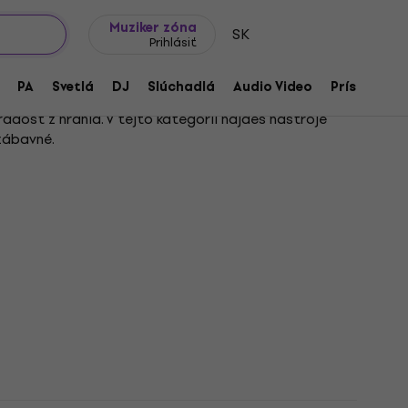
Tipy na darčeky
Často kladené otázky
Muziker Blog
Muziker zóna
SK
Prihlásiť
PA
Svetlá
DJ
Slúchadlá
Audio Video
Príslušenst
adosť z hrania. V tejto kategórii nájdeš nástroje
zábavné.
ým zvukom a tradičným štýlom hry. Pre fanúšikov
nosti a väčšiu dynamiku.
eťa bude motivovať a zároveň mu zabezpečí pohodlné
obníkov.
úzdra až po popruhy – všetko nájdeš v kategóriách
 dieťa
alebo zistiť viac o spojení hudby s
 článku
ako sa naučiť hrať na gitare
.
uku a nechaj sa inšpirovať na ceste k prvým tónom a