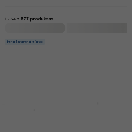
1 - 34 z
877 produktov
Filtrovať
Množstevná zľava
Boss Katana GO
Slúchadlový gitarový
JJ Electronic ECC83 S
zosilňovač
/ 12AX7, 7025
Elektrónka
Slúchadlový gitarový