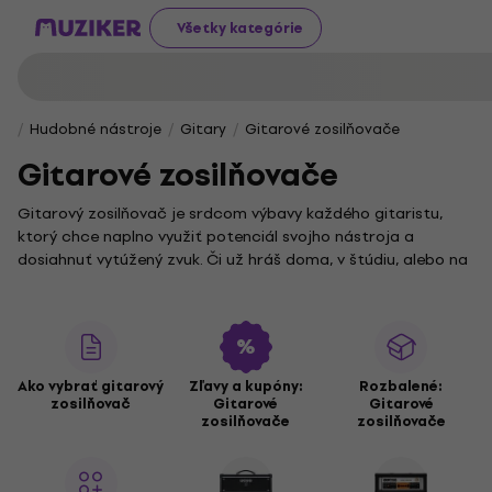
Všetky kategórie
Hudobné nástroje
Gitary
Gitarové zosilňovače
Gitarové zosilňovače
Gitarový zosilňovač je srdcom výbavy každého gitaristu,
ktorý chce naplno využiť potenciál svojho nástroja a
dosiahnuť vytúžený zvuk. Či už hráš doma, v štúdiu, alebo na
pódiu, ten správny zosilňovač vdýchne tvojej hudbe život a
dodá jej presne taký výraz, aký hľadáš.
Experimentuješ rád a hľadáš širokú paletu zvukov a efektov?
Potom siahni po
modelingovom zosilňovači
. Ak si potrpíš na
klasický, teplý a prirodzený tón, určite ťa osloví zvuk
Ako vybrať gitarový
Zľavy a kupóny:
Rozbalené:
zosilňovač
Gitarové
Gitarové
celolampových zosilňovačov
. Pre hudobníkov, ktorí potrebujú
zosilňovače
zosilňovače
spoľahlivého a odolného spoločníka na cesty, sú ideálnou
voľbou
tranzistorové zosilňovače
.
Skvelým riešením pre tých, ktorí hľadajú kompaktnosť a