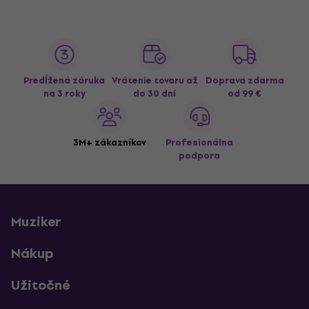
Predĺžená záruka
Vrátenie tovaru až
Doprava zdarma
na 3 roky
do 30 dní
od 99 €
3M+ zákazníkov
Profesionálna
podpora
Muziker
Nákup
Užitočné