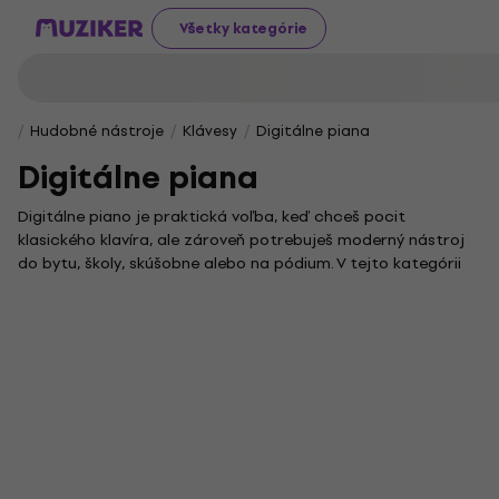
Všetky kategórie
Hudobné nástroje
Klávesy
Digitálne piana
Digitálne piana
Digitálne piano je praktická voľba, keď chceš pocit
klasického klavíra, ale zároveň potrebuješ moderný nástroj
do bytu, školy, skúšobne alebo na pódium. V tejto kategórii
nájdeš digitálne piana pre začiatočníkov, domáce nábytkové
modely aj prenosné riešenia pre hráčov, ktorí často cestujú.
Ak hľadáš elektrický klavír, elektronický klavír alebo
jednoducho klavir na cvičenie, pri výbere sa oplatí porovnať
najmä klaviatúru, zvuk, reproduktory, možnosti pripojenia a
príslušenstvo.
Ako si vybrať digitálne piano