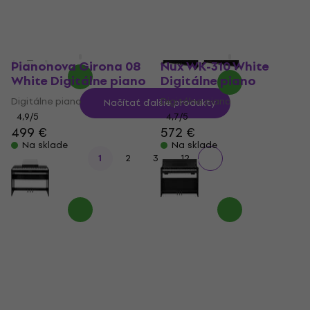
1 289 €
Na sklade
Na sklade
Pianonova Girona 08
Nux WK-310 White
White Digitálne piano
Digitálne piano
Digitálne piano
Digitálne piano
Načítať ďalšie produkty
4,9
/5
4,7
/5
499 €
572 €
Na sklade
Na sklade
...
1
2
3
12