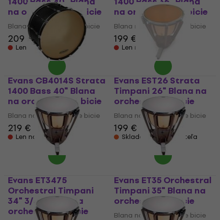
1400 Bass 40" Blana
1400 Bass 36" Blana
na orchestrálne bicie
na orchestrálne bicie
Blana na orchestrálne bicie
Blana na orchestrálne bicie
209 €
199 €
Len na objednávku
Len na objednávku
Evans CB4014S Strata
Evans EST26 Strata
1400 Bass 40" Blana
Timpani 26" Blana na
na orchestrálne bicie
orchestrálne bicie
Blana na orchestrálne bicie
Blana na orchestrálne bicie
219 €
199 €
Len na objednávku
Skladom u dodávateľa
Evans ET3475
Evans ET35 Orchestral
Orchestral Timpani
Timpani 35" Blana na
34" 3/4" Blana na
orchestrálne bicie
orchestrálne bicie
Blana na orchestrálne bicie