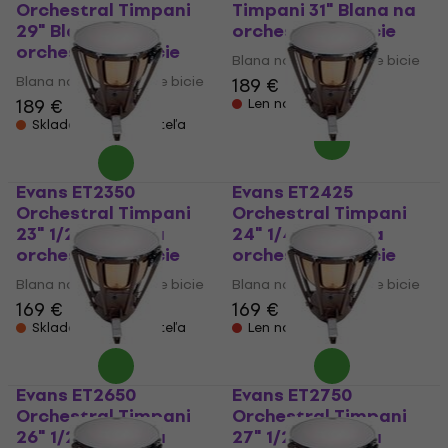
Orchestral Timpani
Timpani 31" Blana na
29" Blana na
orchestrálne bicie
orchestrálne bicie
Blana na orchestrálne bicie
Blana na orchestrálne bicie
189 €
189 €
Len na objednávku
Skladom u dodávateľa
Evans ET2350
Evans ET2425
Orchestral Timpani
Orchestral Timpani
23" 1/2" Blana na
24" 1/4" Blana na
orchestrálne bicie
orchestrálne bicie
Blana na orchestrálne bicie
Blana na orchestrálne bicie
169 €
169 €
Skladom u dodávateľa
Len na objednávku
Evans ET2650
Evans ET2750
Orchestral Timpani
Orchestral Timpani
26" 1/2" Blana na
27" 1/2" Blana na