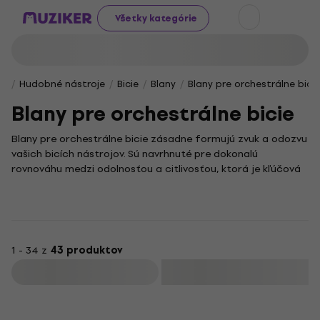
Všetky kategórie
Hudobné nástroje
Bicie
Blany
Blany pre orchestrálne bicie
Blany pre orchestrálne bicie
Blany pre orchestrálne bicie zásadne formujú zvuk a odozvu
vašich bicích nástrojov. Sú navrhnuté pre dokonalú
rovnováhu medzi odolnosťou a citlivosťou, ktorá je kľúčová
pre presný a bohatý zvuk v orchestri aj v nahrávacom
štúdiu.
Orchestrálne bicie si vyžadujú špecifické blany, schopné
citlivo reagovať na dynamiku a najjemnejšie nuansy hry.
Vďaka nim získate dokonalú kontrolu nad tónom a
1 - 34 z
43 produktov
rezonanciou, čo je nevyhnutné pri interpretácii klasickej či
Filtrovať
filmovej hudby. Správny výber blany vám tak umožní precízne
prispôsobiť zvuk nástroja podľa vašich predstáv a
individuálneho štýlu hry.