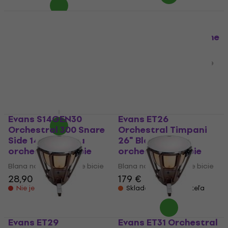
Evans B13GCS
Orchestral Snare 13"
Evans EST24 Strata
Blana na orchestrálne
Timpani 24" Blana na
bicie
orchestrálne bicie
(Ako nové)
Blana na orchestrálne bicie
29,90 €
Blana na orchestrálne bicie
67,06 €
Nie je na sklade
74,15 €
- 10 %
Na sklade
Evans S14GEN30
Evans ET26
Orchestral 300 Snare
Orchestral Timpani
Side 14" Blana na
26" Blana na
orchestrálne bicie
orchestrálne bicie
Blana na orchestrálne bicie
Blana na orchestrálne bicie
28,90 €
179 €
Nie je na sklade
Skladom u dodávateľa
Evans ET29
Evans ET31 Orchestral