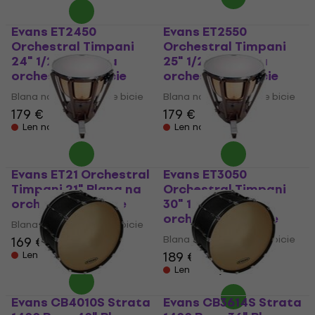
Evans ET2450
Evans ET2550
Orchestral Timpani
Orchestral Timpani
24" 1/2" Blana na
25" 1/2" Blana na
orchestrálne bicie
orchestrálne bicie
Blana na orchestrálne bicie
Blana na orchestrálne bicie
179 €
179 €
Len na objednávku
Len na objednávku
Evans ET21 Orchestral
Evans ET3050
Timpani 21" Blana na
Orchestral Timpani
orchestrálne bicie
30" 1/2" Blana na
orchestrálne bicie
Blana na orchestrálne bicie
Blana na orchestrálne bicie
169 €
189 €
Len na objednávku
Len na objednávku
Evans CB4010S Strata
Evans CB3614S Strata