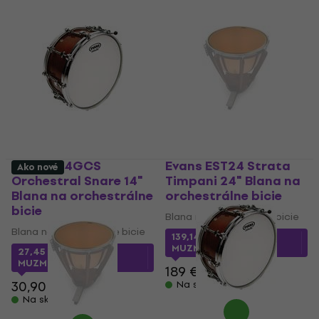
Evans B14GCS
Evans EST24 Strata
Ako nové
Orchestral Snare 14"
Timpani 24" Blana na
Blana na orchestrálne
orchestrálne bicie
bicie
Blana na orchestrálne bicie
Blana na orchestrálne bicie
139,14 €
s kódom
MUZMUZ-25
27,45 €
s kódom
MUZMUZ-10
189 €
30,90 €
Na sklade
Na sklade