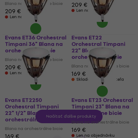
Blana na orchestrálne bicie
209 €
209 €
Len na objednávku
Len na objednávku
Evans ET36 Orchestral
Evans ET22
Timpani 36" Blana na
Orchestral Timpani
orchestrálne bicie
22" Blana na
orchestrálne bicie
Blana na orchestrálne bicie
Blana na orchestrálne bicie
209 €
169 €
Len na objednávku
Skladom u dodávateľa
Evans ET2250
Evans ET23 Orchestral
Orchestral Timpani
Timpani 23" Blana na
22" 1/2" Blana na
orchestrálne bicie
Načítať ďalšie produkty
orchestrálne bicie
Blana na orchestrálne bicie
Blana na orchestrálne bicie
169 €
169 €
Len na objednávku