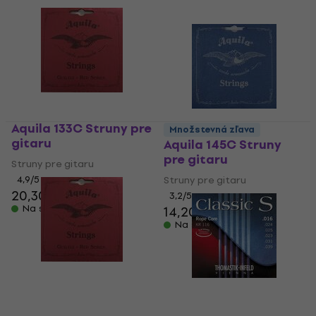
Aquila 133C Struny pre
Množstevná zľava
gitaru
Aquila 145C Struny
pre gitaru
Struny pre gitaru
4,9
/5
Struny pre gitaru
20,30 €
3,2
/5
Na sklade
14,20 €
Na sklade