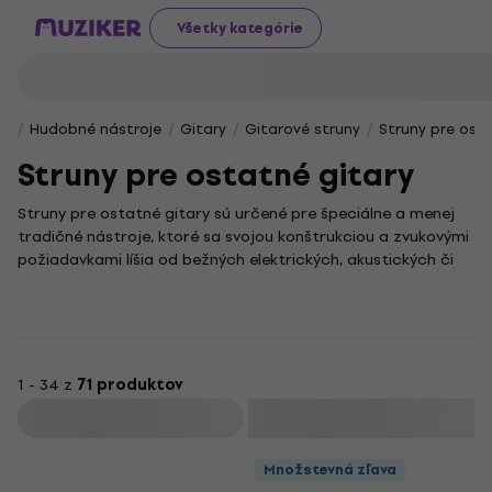
Všetky kategórie
Hudobné nástroje
Gitary
Gitarové struny
Struny pre ost
Struny pre ostatné gitary
Struny pre ostatné gitary sú určené pre špeciálne a menej
tradičné nástroje, ktoré sa svojou konštrukciou a zvukovými
požiadavkami líšia od bežných elektrických, akustických či
klasických gitár. Sú navrhnuté tak, aby presne vyhovovali
charakteristikám týchto jedinečných nástrojov a umožnili im
naplno rozvinúť svoj zvukový potenciál.
Výber správnych strún je kľúčový, pretože výrazne
ovplyvňuje nielen pohodlie pri hraní, ale aj výsledný zvuk. Zvoľ
1 - 34 z
71 produktov
si preto sadu, ktorá najlepšie zodpovedá tvojmu typu gitary
Filtrovať
a hudobnému štýlu. Len tak dosiahneš optimálnu hrateľnosť
a zvukovú kvalitu, akú od svojho nástroja očakávaš.
Množstevná zľava