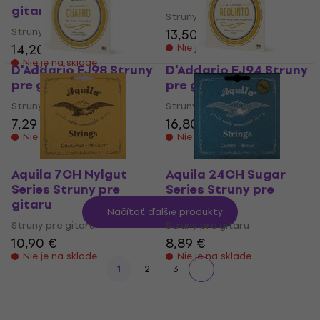
gitaru
Struny pre gitaru
Struny pre gitaru
13,50 €
14,20 €
Nie je na sklade
Nie je na sklade
D'Addario EJ98 Struny
D'Addario EJ94 Struny
pre gitaru
pre gitaru
Struny pre gitaru
Struny pre gitaru
7,29 €
16,80 €
Nie je na sklade
Nie je na sklade
Aquila 7CH Nylgut
Aquila 24CH Sugar
Series Struny pre
Series Struny pre
gitaru
gitaru
Načítať ďalšie produkty
Struny pre gitaru
Struny pre gitaru
10,90 €
8,89 €
Nie je na sklade
Nie je na sklade
1
2
3