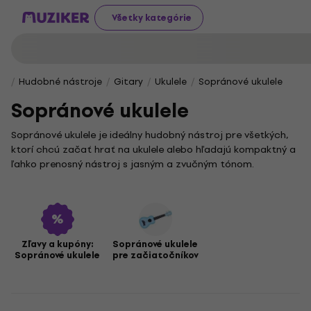
Všetky kategórie
Hudobné nástroje
Gitary
Ukulele
Sopránové ukulele
Sopránové ukulele
Sopránové ukulele je ideálny hudobný nástroj pre všetkých,
ktorí chcú začať hrať na ukulele alebo hľadajú kompaktný a
ľahko prenosný nástroj s jasným a zvučným tónom.
Spomedzi všetkých veľkostí ukulele je práve sopránové
najmenšie a často sa využíva v rôznych hudobných štýloch –
od tradičnej havajskej hudby až po moderný pop.
Pre začiatočníkov máme špeciálnu ponuku
sopránových
ukulele pre začiatočníkov
, ktoré sú navrhnuté tak, aby
Zľavy a kupóny:
Sopránové ukulele
Sopránové ukulele
pre začiatočníkov
uľahčili prvé kroky na ceste k hre a zároveň ponúkli kvalitný
zvuk. Okrem toho môžeš využiť výhodnú ponuku
sopránových ukulele
v rôznych prevedeniach a štýloch, ktoré
vyhovujú aj náročnejším hráčom.