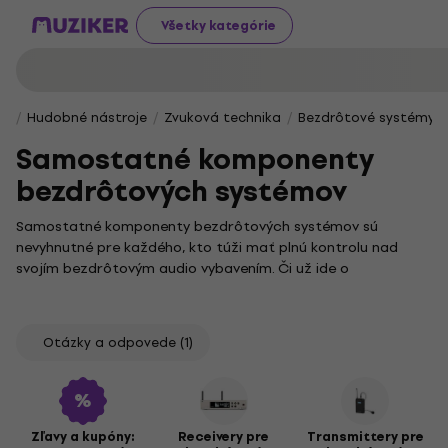
Všetky kategórie
Hudobné nástroje
Zvuková technika
Bezdrôtové systémy
Samostatné komponenty
bezdrôtových systémov
Samostatné komponenty bezdrôtových systémov sú
nevyhnutné pre každého, kto túži mať plnú kontrolu nad
svojím bezdrôtovým audio vybavením. Či už ide o
profesionálnych hudobníkov, zvukárov alebo nadšencov,
tieto zariadenia prinášajú flexibilitu a spoľahlivosť pri
prenose signálu bez káblov.
Otázky a odpovede
(1)
Medzi základné prvky patria
receivery pre bezdrôtové
systémy
, ktoré prijímajú signál a zabezpečujú jeho vysokú
kvalitu, a
transmittery pre bezdrôtové systémy
, ktoré signál
vysielajú s maximálnou presnosťou. Neodmysliteľnou
Zľavy a kupóny:
Receivery pre
Transmittery pre
súčasťou sú aj
antény pre bezdrôtové systémy
, ktoré