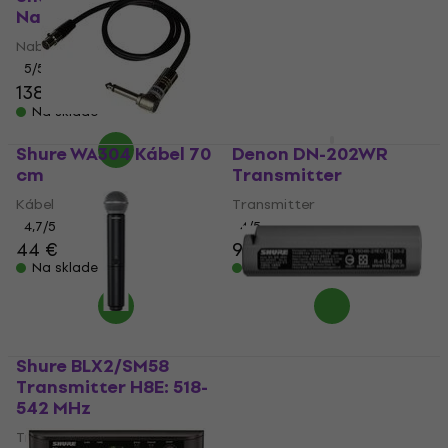
Nabíjačka
Kábel
Nabíjačka
5
/5
29,80 €
5
/5
Na sklade
138 €
160 €
- 14 %
Na sklade
Shure WA304 Kábel 70
Denon DN-202WR
cm
Transmitter
Kábel
Transmitter
4,7
/5
4
/5
44 €
98,20 €
Na sklade
Na sklade
Shure BLX2/SM58
Shure SB904 Batéria
Transmitter H8E: 518-
Batéria
542 MHz
5
/5
Transmitter
44 €
s kódom
MUZMUZ-