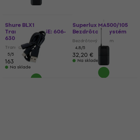
Shure BLX1
Superlux MA500/105
Transmitter K3E: 606-
Bezdrôtový systém
630 MHz
Bezdrôtový systém
Transmitter
4,8
/5
32,20 €
5
/5
163 €
165 €
Na sklade
Na sklade
XVive Y2 USB Kábel
Shure BLX1
HAPPY HOUR
Transmitter H8E: 518-
Kábel
542 MHz
5,69 €
Transmitter
Na sklade
5
/5
166 €
Na sklade