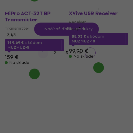
MiPro ACT-32T BP
XVive U5R Receiver
Transmitter
Receiver
Transmitter
4,4
/5
Načítať ďalšie produkty
3,1
/5
85,03 €
s kódom
MUZMUZ-10
149,69 €
s kódom
MUZMUZ-5
99,90 €
...
1
2
3
6
159 €
Na sklade
Na sklade