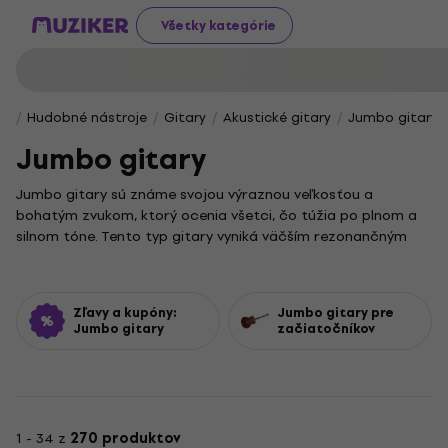
Všetky kategórie
Hudobné nástroje
Gitary
Akustické gitary
Jumbo gitary
Jumbo gitary
Jumbo gitary sú známe svojou výraznou veľkosťou a
bohatým zvukom, ktorý ocenia všetci, čo túžia po plnom a
silnom tóne. Tento typ gitary vyniká väčším rezonančným
telesom, ktoré prináša jedinečnú akustickú dynamiku a
zreteľné basy v každom tóne.
Pre začínajúcich gitaristov sú ideálne modely v kategórii
Zľavy a kupóny:
Jumbo gitary pre
jumbo gitary pre začiatočníkov
, ktoré uľahčujú
Jumbo gitary
začiatočníkov
nadobudnutie základov hry a zabezpečujú pohodlný zážitok.
Vďaka ich konštrukcii ti pomôžu lepšie ovládať techniku a
rozvíjať hudobný výraz.
Jumbo gitary
nájdu svoje miesto nielen v štúdiu, ale aj na
1 - 34 z
270 produktov
živých vystúpeniach, kde široký zvukový rozsah otvára dvere