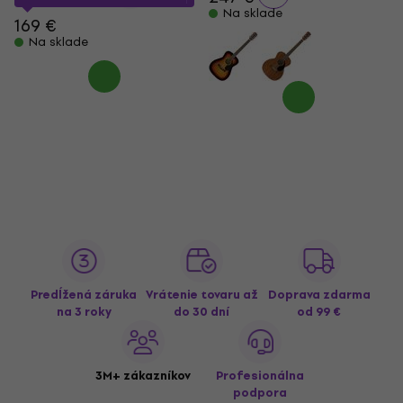
Na sklade
169 €
Na sklade
Predĺžená záruka
Vrátenie tovaru až
Doprava zdarma
na 3 roky
do 30 dní
od 99 €
3M+ zákazníkov
Profesionálna
podpora