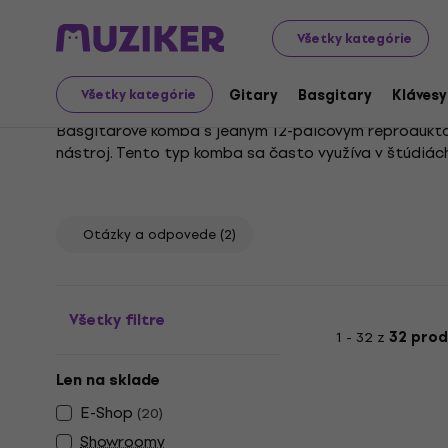
Hudobné nástroje
Basgitary
Basgitarové kombá
B
Všetky kategórie
Basgitarové kombá 1x1
Gitary
Basgitary
Klávesy
Všetky kategórie
Basgitarové kombá s jedným 12-palcovým reproduktoro
nástroj. Tento typ komba sa často využíva v štúdiác
zaťaženia veľkosťou či hmotnosťou zariadenia.
Basgitara si vyžaduje zosilňovač, ktorý kladie dôraz
odolnosť z nich robí obľúbený nástroj medzi hudobník
Otázky a odpovede
(2)
zosilňovač, ktorý verne prenesie jej charakteristický t
Všetky filtre
1 - 32 z
32 prod
Len na sklade
E-Shop
(
20
)
Showroomy