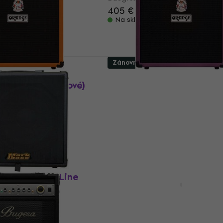
405 €
Na sklade
Zánovné
sh Bass 50
Orange Crush Bass 50 G
 kombo (Ako nové)
Hughes Basgitarové ko
(Iba rozbalené)
ombo
Basgitarové kombo
,91 €
- 4 %
283,18 €
343 €
- 17 %
Na sklade
Zánovné
MB 121 BlackLine
Markbass CMB 121 Black
é kombo (Iba
Basgitarové kombo (Zán
Basgitarové kombo
ombo
351,65 €
370,08 €
- 5 %