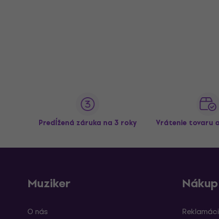
Predĺžená záruka na 3 roky
Vrátenie tovaru 
Muziker
Nákup
O nás
Reklamáci