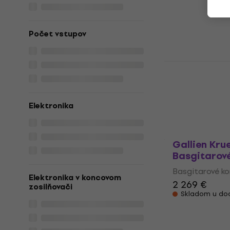
Basgitarové k
5
/5
Počet vstupov
1 079 €
Skladom u do
Peavey Max
kombo
Basgitarové k
437 €
Elektronika
Len na objedn
Gallien Kru
Basgitarov
Basgitarové k
Elektronika v koncovom
2 269 €
zosilňovači
Skladom u do