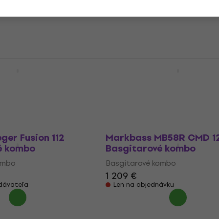
ombo
Basgitarové kombo
5
/5
445 €
dávateľa
Skladom u dodávateľa
 150 Basgitarové
Darkglass DG112D Basgi
kombo
ombo
Basgitarové kombo
1 299 €
ávku
Skladom u dodávateľa
eger Fusion 112
Markbass MB58R CMD 12
é kombo
Basgitarové kombo
ombo
Basgitarové kombo
1 209 €
dávateľa
Len na objednávku