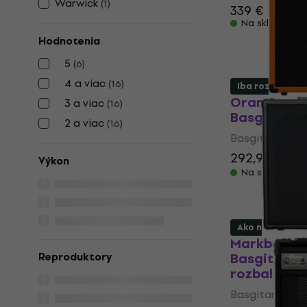
Warwick
(
1
)
339 €
Na sklade
Hodnotenia
5
(
6
)
4 a viac
(
16
)
Iba rozbalené
Orange Cru
3 a viac
(
16
)
Basgitarové
2 a viac
(
16
)
Basgitarové k
292,94 €
305
Výkon
Na sklade
Ako nové
Markbass C
Basgitarov
Reproduktory
rozbalené)
Basgitarové k