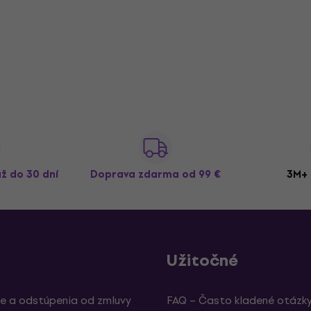
až do 30 dní
Doprava zdarma
od 99 €
3M+ 
Užitočné
e a odstúpenia od zmluvy
FAQ – Často kladené otázk