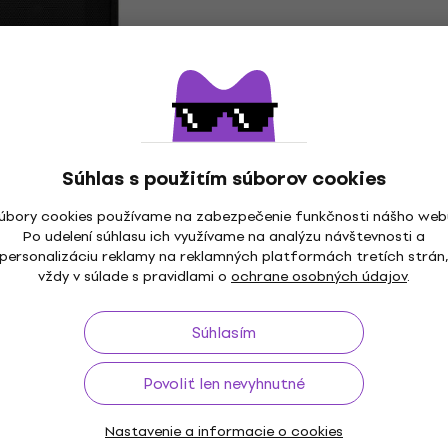
,34 €
- 6 %
Na sklade
12 Basgitarové
Markbass MB58R Mini C
nové)
P Basgitarové kombo
(Zánovné)
ombo
Súhlas s použitím súborov cookies
Basgitarové kombo
 €
- 11 %
762,22 €
úbory cookies používame na zabezpečenie funkčnosti nášho web
Na sklade
Po udelení súhlasu ich využívame na analýzu návštevnosti a
MB 121 BlackLine
Markbass MB58R Mini C
personalizáciu reklamy na reklamných platformách tretích strán
é kombo
P Basgitarové kombo
vždy v súlade s pravidlami o
ochrane osobných údajov
.
ombo
Basgitarové kombo
5
/5
Súhlasím
777 €
Na ceste
Povoliť len nevyhnutné
DG112A Basgitarové
Blackstar Unity 120
Nastavenie a informacie o cookies
Basgitarové kombo