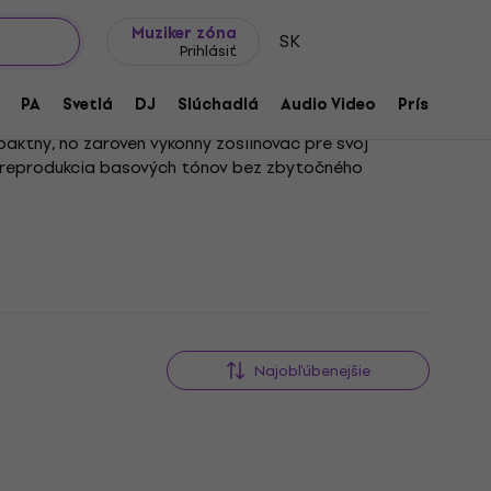
Tipy na darčeky
Často kladené otázky
Muziker Blog
Muziker zóna
SK
Prihlásiť
PA
Svetlá
DJ
Slúchadlá
Audio Video
Príslušenst
ktný, no zároveň výkonný zosilňovač pre svoj
ná reprodukcia basových tónov bez zbytočného
vo zabezpečujú. Ich jednoduchá konštrukcia a
 základ rytmickej sekcie kapely, je nevyhnutné mať
Najobľúbenejšie