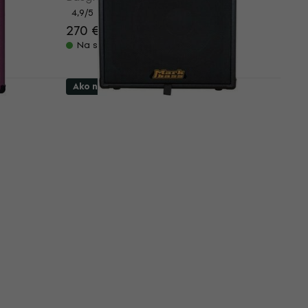
4,9
/5
270 €
299 €
- 10 %
Na sklade
Ako nové
lenn
Markbass CMB 121 BlackLine
mbo
Basgitarové kombo (Iba
rozbalené)
Basgitarové kombo
346,43 €
367,34 €
- 6 %
Na sklade
Line
Cort CM 150B Basgitarové
ovné)
kombo (Ako nové)
Basgitarové kombo
258,47 €
267,30 €