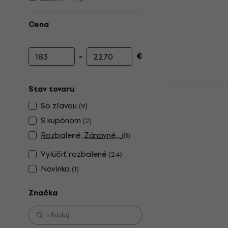
Cena
-
€
Minimálna cena
Maximálna cena
Revoltage R
Stav tovaru
Basgitarov
So zľavou
(
9
)
Basgitarové k
S kupónom
(
2
)
5
/5
Rozbalené, Zánovné...
183 €
(
8
)
Na sklade
Vylúčiť rozbalené
(
24
)
Novinka
(
1
)
Značka
Fender Rum
Basgitarov