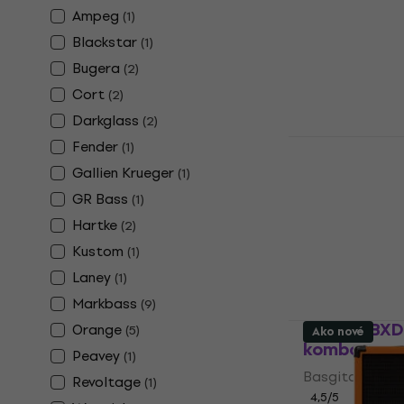
Basgitarové k
Ampeg
(
1
)
5
/5
418 €
Blackstar
(
1
)
Na sklade
Bugera
(
2
)
Cort
(
2
)
Darkglass
(
2
)
Kustom Ca
Fender
(
1
)
Basgitarov
Gallien Krueger
(
1
)
Basgitarové k
GR Bass
(
1
)
268,84 €
s kó
Hartke
(
2
)
359 €
Kustom
(
1
)
Na sklade
Laney
(
1
)
Markbass
(
9
)
Bugera BXD
Orange
(
5
)
Ako nové
kombo
Peavey
(
1
)
Basgitarové k
Revoltage
(
1
)
4,5
/5