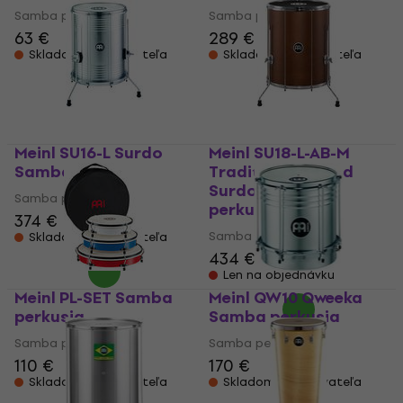
Samba perkusia
Samba perkusia
63 €
289 €
Skladom u dodávateľa
Skladom u dodávateľa
Meinl SU16-L Surdo
Meinl SU18-L-AB-M
Samba perkusia
Traditional Stand
Surdo Samba
Samba perkusia
perkusia
374 €
Samba perkusia
Skladom u dodávateľa
434 €
Len na objednávku
Meinl PL-SET Samba
Meinl QW10 Qweeka
perkusia
Samba perkusia
Samba perkusia
Samba perkusia
110 €
170 €
Skladom u dodávateľa
Skladom u dodávateľa