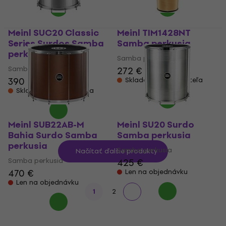
Meinl SUC20 Classic
Meinl TIM1428NT
Series Surdos Samba
Samba perkusia
perkusia
Samba perkusia
Samba perkusia
272 €
390 €
Skladom u dodávateľa
Skladom u dodávateľa
Meinl SUB22AB-M
Meinl SU20 Surdo
Bahia Surdo Samba
Samba perkusia
perkusia
Samba perkusia
Načítať ďalšie produkty
Samba perkusia
425 €
470 €
Len na objednávku
Len na objednávku
1
2