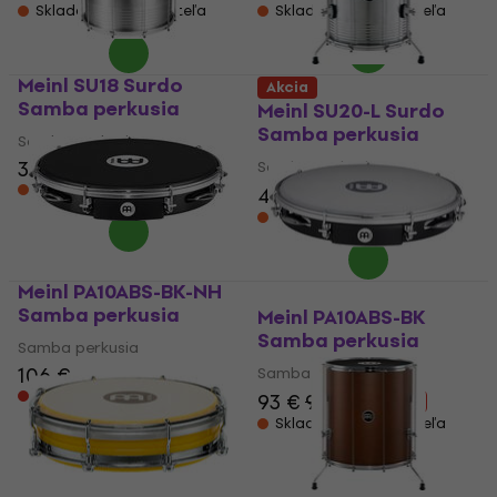
Skladom u dodávateľa
Skladom u dodávateľa
Meinl SU18 Surdo
Akcia
Samba perkusia
Meinl SU20-L Surdo
Samba perkusia
Samba perkusia
333 €
343 €
Samba perkusia
Skladom u dodávateľa
425 €
444 €
- 4 %
Skladom u dodávateľa
Meinl PA10ABS-BK-NH
Samba perkusia
Meinl PA10ABS-BK
Samba perkusia
Samba perkusia
106 €
Samba perkusia
Len na objednávku
93 €
99 €
- 6 %
Skladom u dodávateľa