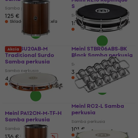
Samba perkusia
Samba perkusia
125 €
Samba perkusia
Skladom u dodávateľa
150 €
167 €
- 10 %
Skladom u dodávateľa
Meinl SU20AB-M
Meinl STBR06ABS-BK
Akcia
Traditional Surdo
Black Samba perkusia
Samba perkusia
Samba perkusia
Samba perkusia
36,90 €
37,80 €
449 €
Skladom u dodávateľa
Skladom u dodávateľa
Meinl RC2-L Samba
perkusia
Meinl PA12CN-M-TF-H
Samba perkusia
Samba perkusia
101 €
Samba perkusia
Skladom u dodávateľa
136 €
156 €
- 13 %