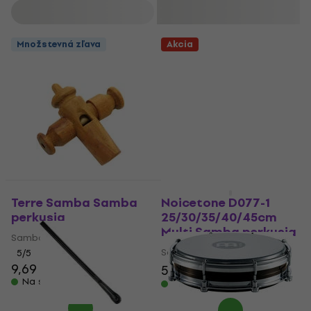
Filtrovať
Množstevná zľava
Akcia
Terre Samba Samba
Noicetone D077-1
perkusia
25/30/35/40/45cm
Multi Samba perkusia
Samba perkusia
Samba perkusia
5
/5
9,69 €
549 €
599 €
- 8 %
Na sklade
Na sklade