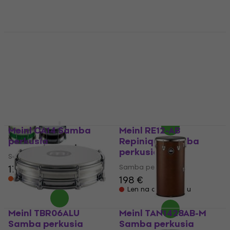
Meinl TBR06ABS-Y
Meinl SU22-L-AB-M
Yellow Samba
Traditional Stand
perkusia
Surdo Samba
perkusia
Samba perkusia
Samba perkusia
5
/5
38 €
520 €
Skladom u dodávateľa
Skladom u dodávateľa
Meinl CA14 Samba
Meinl RE12-AB
perkusia
Repinique Samba
perkusia
Samba perkusia
Samba perkusia
171 €
198 €
Skladom u dodávateľa
Len na objednávku
Meinl TBR06ALU
Meinl TAN1428AB-M
Samba perkusia
Samba perkusia