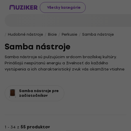
Všetky kategórie
Hudobné nástroje
Bicie
Perkusie
Samba nástroje
Samba nástroje
Samba nástroje sú pulzujúcim srdcom brazílskej kultúry.
Prinášajú nespútanú energiu a živelnosť do každého
vystúpenia a ich charakteristický zvuk vás okamžite vtiahne
do strhujúceho rytmu.
Medzi najznámejšie patria mohutné surdá, prenikavé
tamborimy či všestranné pandeirá. Práve vďaka nim sa rodia
Samba nástroje pre
komplexné rytmické vzory a bohaté zvukové textúry. Ich
začiatočníkov
zdanlivo jednoduchá, no nesmierne dynamická hra je ideálna
pre energické tanečné a festivalové prostredia.
1 - 34 z
55 produktov