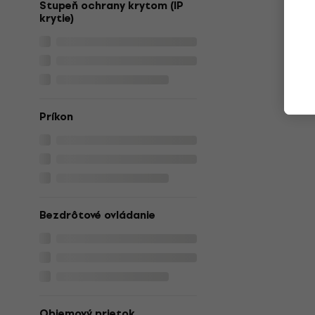
Stupeň ochrany krytom (IP
krytie)
Príkon
Bezdrôtové ovládanie
Objemový prietok