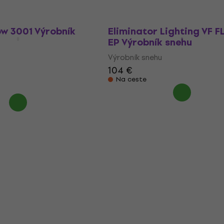
ow 3001 Výrobník
Eliminator Lighting VF 
EP Výrobník snehu
Výrobník snehu
104 €
Na ceste