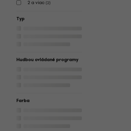
2 a viac
(
2
)
Typ
Hudbou ovládané programy
Farba