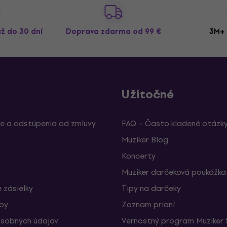
až do 30 dní
Doprava zdarma
od 99 €
3M+ 
Užitočné
e a odstúpenia od zmluvy
FAQ – Často kladené otázk
Muziker Blog
Koncerty
Muziker darčeková poukážka
 zásielky
Tipy na darčeky
žby
Zoznam prianí
sobných údajov
Vernostný program Muziker 