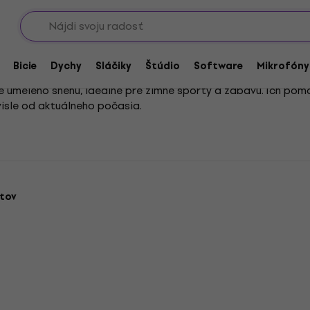
Showroomy
u
Bicie
Dychy
Sláčiky
Štúdio
Software
Mikrofóny
e umelého snehu, ideálne pre zimné športy a zábavu. Ich pomo
isle od aktuálneho počasia.
 zabezpečíte potrebnú snehovú pokrývku. Vďaka výkonnému výr
tov