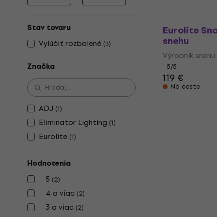
Minimálna cena
Maximálna cena
Stav tovaru
Eurolite Sn
snehu
Vylúčiť rozbalené
(
3
)
Výrobník snehu
Značka
5
/5
119 €
Na ceste
ADJ
(
1
)
Eliminator Lighting
(
1
)
Eurolite
(
1
)
Hodnotenia
5
(
2
)
4 a viac
(
2
)
3 a viac
(
2
)