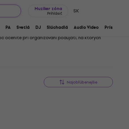
Tipy na darčeky
Často kladené otázky
Muziker Blog
Muziker zóna
SK
Prihlásiť
PA
Svetlá
DJ
Slúchadlá
Audio Video
Príslušenst
c oceníte pri organizovaní podujatí, na ktorých
obníku snehu tak môžete vytvoriť autentický zimný
Najobľúbenejšie