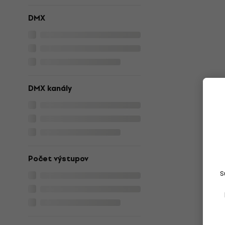
DMX
DMX kanály
Počet výstupov
S