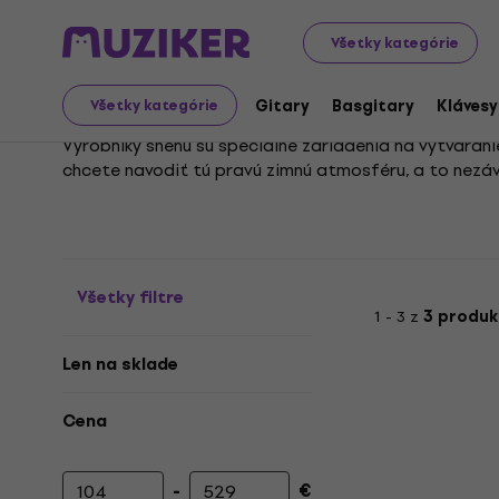
Hudobné nástroje
Svetlá
Výrobníky
Výrobníky sneh
Všetky kategórie
Výrobníky snehu
Gitary
Basgitary
Klávesy
Všetky kategórie
Výrobníky snehu sú špeciálne zariadenia na vytvárani
chcete navodiť tú pravú zimnú atmosféru, a to nezáv
S týmito praktickými strojmi spoľahlivo a efektívne
zážitok kdekoľvek a kedykoľvek.
Všetky filtre
1 - 3 z
3 produk
Len na sklade
Cena
-
€