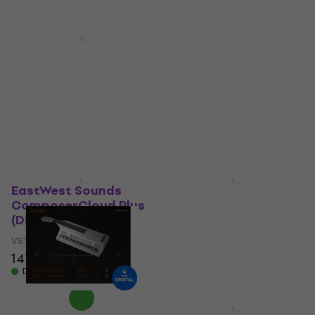
143 €
Dostupné na stiahnutie
Steinberg Verve
(Digitálny produkt)
Rhodes Wurlitzer by
Rhodes (Digitálny
VST Instrument
produkt)
108 €
113 €
Dostupné na stiahnutie
VST Instrument
113 €
Dostupné na stiahnutie
EastWest Sounds
Roland SRX PIANO II
ComposerCloud Plus
Key (Digitálny
(Digitálny produkt)
produkt)
VST Instrument
VST Instrument
147 €
5
/5
74,80 €
Dostupné na stiahnutie
Dostupné na stiahnutie