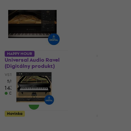
produkcii, kvalitné klávesové pluginy ti dodajú charakter,
emóciu a profesionálny zvuk.
HAPPY HOUR
Novinka
Universal Audio Ravel
Roland JV-1080 Key
(Digitálny produkt)
(Digitálny produkt)
VST Instrument
VST Instrument
5
/5
5
/5
143 €
139 €
Dostupné na stiahnutie
Dostupné na stiahnutie
Novinka
Novinka
Acoustica Pianissimo
Steinberg Absolute 7
(Digitálny produkt)
CG (from HALion 7)