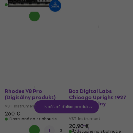
Dostupné na stiahnutie
Dostupné na stiahnutie
Waves Electric 88
Roland SRX PIANO I
Piano (Digitálny
Key (Digitálny
produkt)
produkt)
VST Instrument
VST Instrument
30 €
74,80 €
Dostupné na stiahnutie
Dostupné na stiahnutie
Rhodes V8 Pro
Boz Digital Labs
(Digitálny produkt)
Chicago Upright 1927
Lite (Digitálny
VST Instrument
Načítať ďalšie produkty
produkt)
260 €
VST Instrument
Dostupné na stiahnutie
20,90 €
1
2
3
Dostupné na stiahnutie