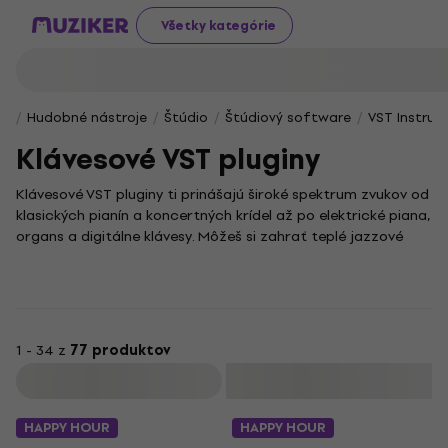
Všetky kategórie
Hudobné nástroje
Štúdio
Štúdiový software
VST Instru
Klávesové VST pluginy
Klávesové VST pluginy ti prinášajú široké spektrum zvukov od
klasických pianín a koncertných krídel až po elektrické piana,
organs a digitálne klávesy. Môžeš si zahrať teplé jazzové
akordy, dynamické popové linky, vintage Rhodes groove
alebo autentický Hammond organ – všetko v jednom
digitálnom balení.
Tieto nástroje ponúkajú realistickú dynamiku, samplované
detaily ako mechanické šumy či rezonanciu pedálu, a často
1 - 34 z
77 produktov
aj vstavané efekty a prispôsobenie tónu podľa tvojich
Filtrovať
potrieb. Klávesy VST sú ideálne nielen na sólové hranie, ale aj
ako harmónia, výplň alebo atmosférický prvok v mixe. Či už
HAPPY HOUR
HAPPY HOUR
pracuješ na jazzovej skladbe, filmovej hudbe alebo R&B