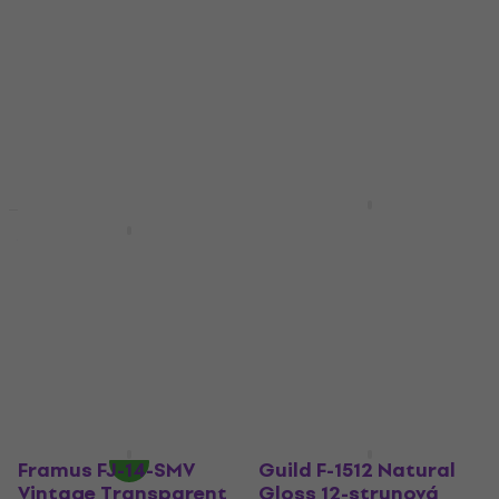
Pore Natural 12-
Standard SET 12-
strunová akustická
strunová akustická
gitara
gitara
12-strunová akustická gitara
12-strunová akustická gitara
5
/5
5
/5
330 €
500 €
Na sklade
Na sklade
Eko guitars Ranger XII
VR Natural 12-
Yamaha
strunová akustická
GFG82012NTII Basic
gitara
SET 12-strunová
akustická gitara
12-strunová akustická gitara
12-strunová akustická gitara
5
/5
279 €
5
/5
V showroome
494 €
Na sklade
Framus FJ-14-SMV
Guild F-1512 Natural
Vintage Transparent
Gloss 12-strunová