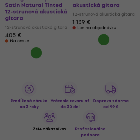
Satin Natural Tinted
akustická gitara
12-strunová akustická
12-strunová akustická gitara
gitara
1 139 €
12-strunová akustická gitara
Len na objednávku
405 €
Na ceste
Predĺžená záruka
Vrátenie tovaru až
Doprava zdarma
na 3 roky
do 30 dní
od 99 €
3M+ zákazníkov
Profesionálna
podpora