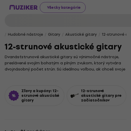
Všetky kategórie
Hudobné nástroje
Gitary
Akustické gitary
12-strunové ak
12-strunové akustické gitary
Dvanásťstrunové akustické gitary sú výnimočné nástroje,
preslávené svojím bohatým a plným zvukom, ktorý vytvára
dvojnásobný počet strún. Sú ideálnou voľbou, ak chceš svoje
hranie obohatiť o fascinujúce harmónie a širšiu zvukovú
paletu, či už hráš doma, alebo na pódiu.
Pre začiatočníkov sme pripravili špeciálnu ponuku
gitár
Zľavy a kupóny: 12-
12-strunové
navrhnutých pre ľahšie prvé kroky
strunové akustické
. Skúsených hráčov zasa
akustické gitary pre
gitary
začiatočníkov
potešia
kvalitné modely za výhodné ceny
, ktoré posunú ich
hru na novú úroveň.
Dvanásťstrunová gitara je známa svojou schopnosťou
vytvárať mohutné akordy, typické pre folk, rock či country.
Vďaka špecifickej konštrukcii a ladeniu dosiahneš zvuk, ktorý