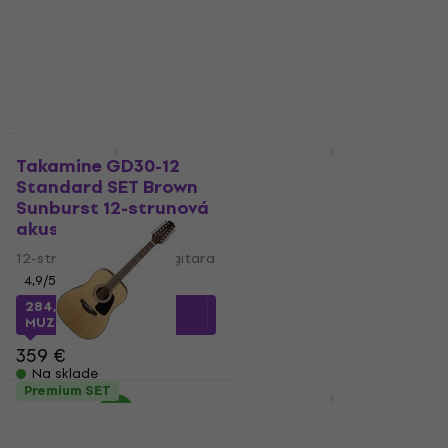
5
/5
5
/5
510 €
340 €
Na sklade
Na sklade
Ako nové
Premium SET
Takamine GD30-12
Takamine GD30-12
Standard SET Brown
Natural 12-strunová
Sunburst 12-strunová
akustická gitara
akustická gitara
(Zánovné)
12-strunová akustická gitara
12-strunová akustická gitara
373,40 €
383,13 €
4,9
/5
Na sklade
284,52 €
s kódom
MUZMUZ-20
359 €
Na sklade
Premium SET
Basic SET
Takamine GD30-12
Takamine GD30-12NAT
Natural 12-strunová
Premium SET Natural