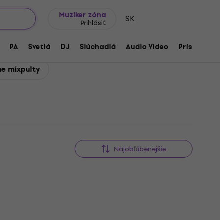
Tipy na darčeky
Často kladené otázky
Muziker Blog
Muziker zóna
SK
Prihlásiť
PA
Svetlá
DJ
Slúchadlá
Audio Video
Príslušenst
e mixpulty
Najobľúbenejšie