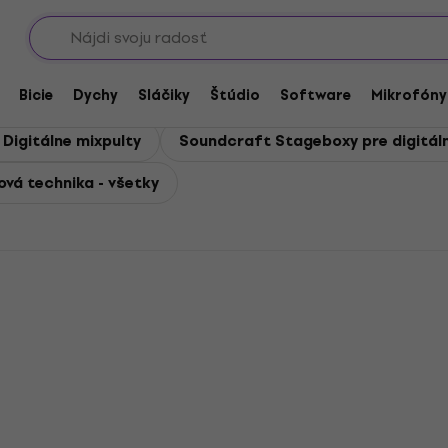
Showroomy
chnika
Bicie
Dychy
Sláčiky
Štúdio
Software
Mikrofóny
Digitálne mixpulty
Soundcraft Stageboxy pre digitáln
ová technika - všetky