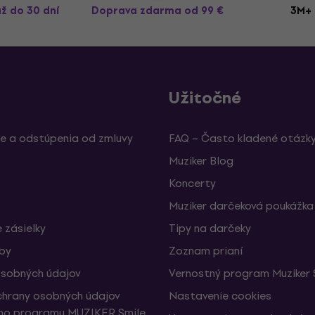
až do 30 dní
Doprava zdarma
od 99 €
3M+ 
Užitočné
e a odstúpenia od zmluvy
FAQ – Často kladené otázk
Muziker Blog
Koncerty
Muziker darčeková poukážka
 zásielky
Tipy na darčeky
žby
Zoznam prianí
sobných údajov
Vernostný program Muziker 
hrany osobných údajov
Nastavenie cookies
ho programu MUZIKER Smile