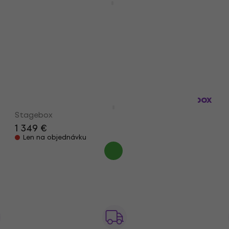
Stagebox
2 111 €
Skladom u dodávateľa
Soundcraft Mini Stagebox 16R Stagebox
Stagebox
1 349 €
Len na objednávku