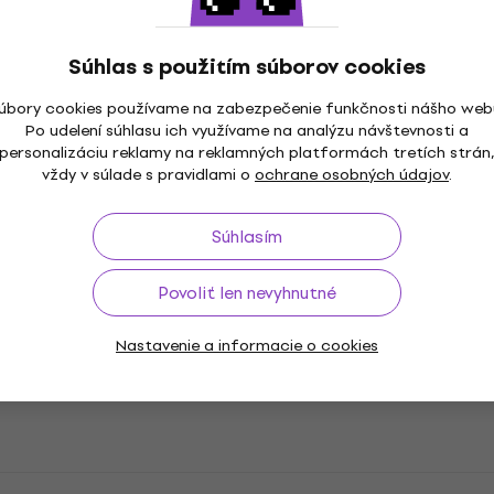
Analógový mixpult
631,14 €
666,23 €
- 5 %
Súhlas s použitím súborov cookies
Na sklade
úbory cookies používame na zabezpečenie funkčnosti nášho web
Po udelení súhlasu ich využívame na analýzu návštevnosti a
personalizáciu reklamy na reklamných platformách tretích strán
Soundcraft Notepad-5 Analógový
vždy v súlade s pravidlami o
ochrane osobných údajov
.
mixpult (Ako nové)
Analógový mixpult
Súhlasím
113,21 €
115,83 €
Na sklade
Povoliť len nevyhnutné
Soundcraft Notepad-5 Basic SET
Analógový mixpult
Nastavenie a informacie o cookies
Analógový mixpult
5
/5
160 €
Na sklade
Soundcraft Mini Stagebox 32i Stagebox