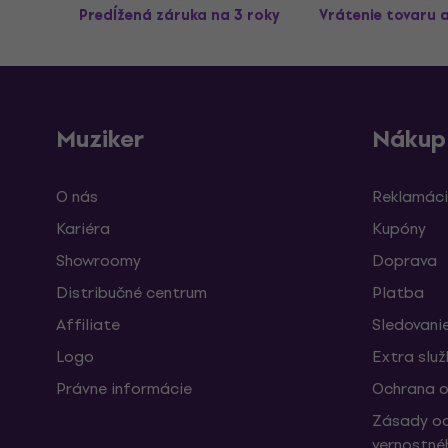
Predĺžená záruka na 3 roky
Vrátenie tovaru 
Muziker
Nákup
O nás
Reklamáci
Kariéra
Kupóny
Showroomy
Doprava
Distribučné centrum
Platba
Affiliate
Sledovanie
Logo
Extra slu
Právne informácie
Ochrana o
Zásady oc
vernostné