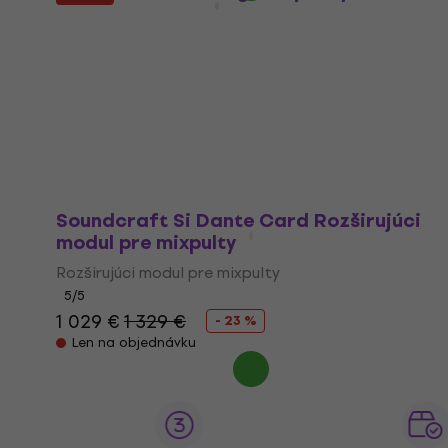
Digitálny mixpult
4,8
/5
538 €
Na ceste
Soundcraft Si Dante Card Rozširujúci
modul pre mixpulty
Rozširujúci modul pre mixpulty
5
/5
1 029 €
1 329 €
- 23 %
Len na objednávku