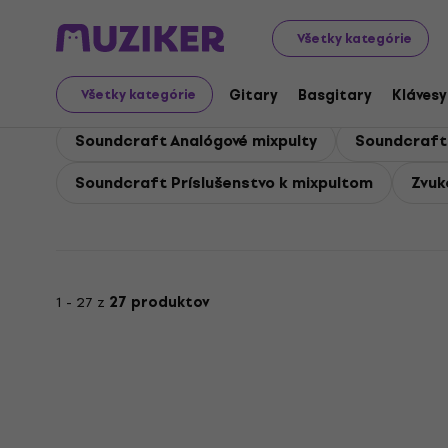
Soundcraft
Soundcraft Zvuková technika
Všetky kategórie
Soundcraft Zvuková te
Gitary
Basgitary
Klávesy
Všetky kategórie
Soundcraft Analógové mixpulty
Soundcraft 
Soundcraft Príslušenstvo k mixpultom
Zvuk
1 - 27 z
27 produktov