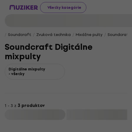
Všetky kategórie
Soundcraft
Zvuková technika
Mixážne pulty
Soundcraft 
Soundcraft Digitálne
mixpulty
Digitálne mixpulty
- všetky
1 - 3 z
3 produktov
Filtrovať