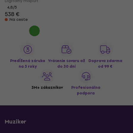
Digitálny mixpult
4,8
/5
538 €
Na ceste
Predĺžená záruka
Vrátenie tovaru až
Doprava zdarma
na 3 roky
do 30 dní
od 99 €
3M+ zákazníkov
Profesionálna
podpora
Muziker