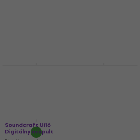
Soundcraft Ui-24R
Soundcraft Ui12
Digitálny mixpult
Digitálny mixpult
Digitálny mixpult
Digitálny mixpult
4,8
/5
4,8
/5
333 €
877 €
s kódom
MUZMUZ-
Na sklade
10
990 €
Na sklade
Soundcraft Ui16
Digitálny mixpult