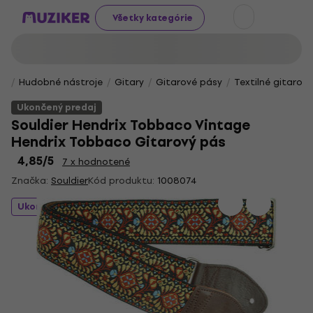
Všetky kategórie
Hudobné nástroje
Gitary
Gitarové pásy
Textilné gitarov
Ukončený predaj
Souldier Hendrix Tobbaco Vintage
Hendrix Tobbaco Gitarový pás
4,85
/5
7 x hodnotené
Značka:
Souldier
Kód produktu:
1008074
Ukončený predaj