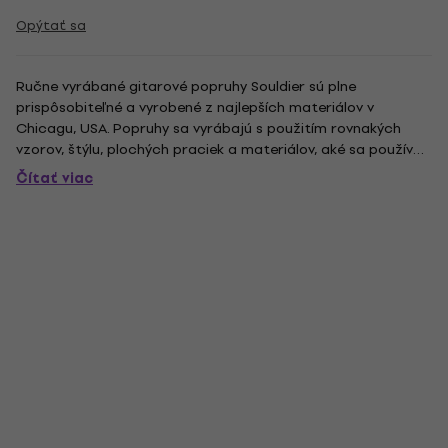
Opýtať sa
Ručne vyrábané gitarové popruhy Souldier sú plne
prispôsobiteľné a vyrobené z najlepších materiálov v
Chicagu, USA. Popruhy sa vyrábajú s použitím rovnakých
vzorov, štýlu, plochých praciek a materiálov, aké sa používali
v 60. a 70. rokoch. Plne nastaviteľné medzi 33"-60".
Čítať viac