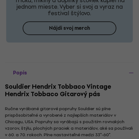
Tričká, mikiny a doplnky stoviek kapiel na
jednom mieste. Vyber si svoj a vyraz na
festival štýlovo.
Nájdi svoj merch
Popis
Souldier Hendrix Tobbaco Vintage
Hendrix Tobbaco Gitarový pás
Ručne vyrábané gitarové popruhy Souldier sú plne
prispôsobiteľné a vyrobené z najlepších materiálov v
Chicagu, USA. Popruhy sa vyrábajú s použitím rovnakých
vzorov, štýlu, plochých praciek a materiálov, aké sa používali
v 60. a 70. rokoch. Plne nastaviteľné medzi 33"-60".