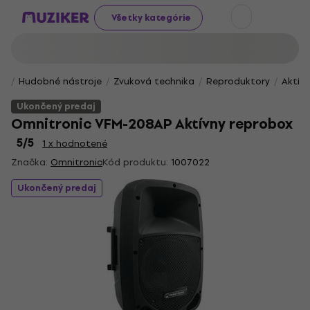
Všetky kategórie
Hudobné nástroje
Zvuková technika
Reproduktory
Aktív
Ukončený predaj
Omnitronic VFM-208AP Aktívny reprobox
5
/5
1 x hodnotené
Značka:
Omnitronic
Kód produktu:
1007022
Ukončený predaj