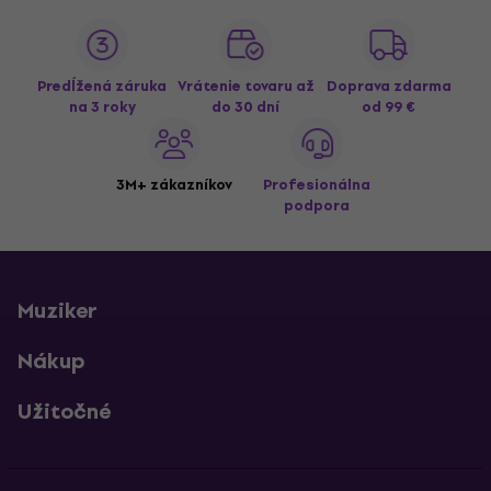
Predĺžená záruka
Vrátenie tovaru až
Doprava zdarma
na 3 roky
do 30 dní
od 99 €
3M+ zákazníkov
Profesionálna
podpora
Muziker
Nákup
Užitočné