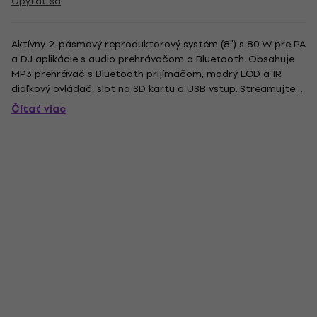
Opýtať sa
Aktívny 2-pásmový reproduktorový systém (8") s 80 W pre PA
a DJ aplikácie s audio prehrávačom a Bluetooth. Obsahuje
MP3 prehrávač s Bluetooth prijímačom, modrý LCD a IR
diaľkový ovládač, slot na SD kartu a USB vstup. Streamujte
hudbu bezdrôtovo zo svojho mobilného zariadenia (napr.
Čítať viac
smartfón, tablet) cez Bluetooth. Obvod triedy A/B:
optimálny...