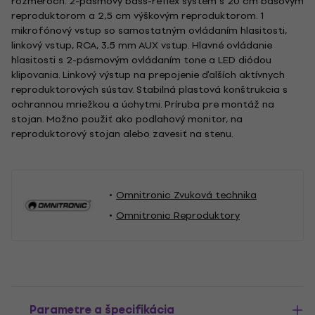
rozmeroch. 2-pásmový bass-reflex systém s 20 cm basovým
reproduktorom a 2,5 cm výškovým reproduktorom. 1
mikrofónový vstup so samostatným ovládaním hlasitosti,
linkový vstup, RCA, 3,5 mm AUX vstup. Hlavné ovládanie
hlasitosti s 2-pásmovým ovládaním tone a LED diódou
klipovania. Linkový výstup na prepojenie ďalších aktívnych
reproduktorových sústav. Stabilná plastová konštrukcia s
ochrannou mriežkou a úchytmi. Príruba pre montáž na
stojan. Možno použiť ako podlahový monitor, na
reproduktorový stojan alebo zavesiť na stenu.
Omnitronic Zvuková technika
Omnitronic Reproduktory
Parametre a špecifikácia