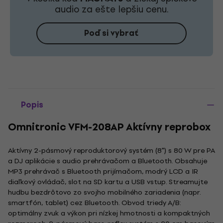
audio za ešte lepšiu cenu.
Poď si vybrať
Popis
Omnitronic VFM-208AP Aktívny reprobox
Aktívny 2-pásmový reproduktorový systém (8") s 80 W pre PA
a DJ aplikácie s audio prehrávačom a Bluetooth. Obsahuje
MP3 prehrávač s Bluetooth prijímačom, modrý LCD a IR
diaľkový ovládač, slot na SD kartu a USB vstup. Streamujte
hudbu bezdrôtovo zo svojho mobilného zariadenia (napr.
smartfón, tablet) cez Bluetooth. Obvod triedy A/B:
optimálny zvuk a výkon pri nízkej hmotnosti a kompaktných