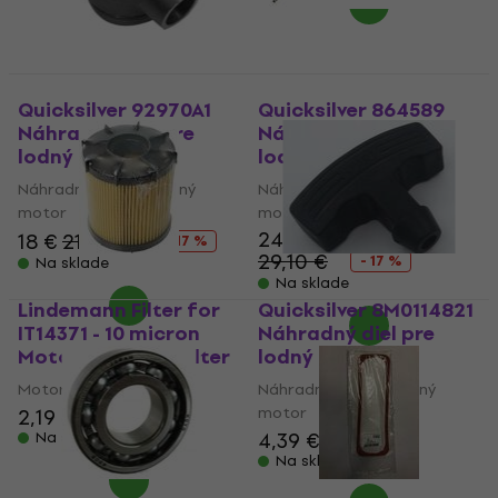
Quicksilver 92970A1
Quicksilver 864589
Náhradný diel pre
Náhradný diel pre
lodný motor
lodný motor
Náhradný diel pre lodný
Náhradný diel pre lodný
motor
motor
24,10 €
18 €
21,80 €
- 17 %
29,10 €
- 17 %
Na sklade
Na sklade
Lindemann Filter for
Quicksilver 8M0114821
IT14371 - 10 micron
Náhradný diel pre
Motorový lodný filter
lodný motor
Motorový lodný filter
Náhradný diel pre lodný
motor
2,19 €
2,69 €
4,39 €
5,39 €
Na sklade
Na sklade