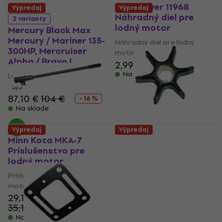
Quicksilver 11968
Výpredaj
Výpredaj
Náhradný diel pre
2 varianty
lodný motor
Mercury Black Max
Mercury / Mariner 135-
Náhradný diel pre lodný
300HP, Mercruiser
motor
Alpha / Bravo I
2,99 €
3,69 €
Na sklade
Lodná vrtula
5
/5
87,10 €
104 €
- 16 %
Na sklade
Výpredaj
Výpredaj
Minn Kota MKA-7
BRP Impeller Assembly
Príslušenstvo pre
(765431) Impeler
lodný motor
Impeler
Príslušenstvo pre lodný
22,10 €
26,70 €
motor
- 17 %
29,10 €
Na sklade
35,10 €
- 17 %
Na sklade