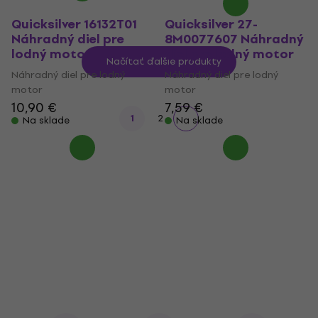
Quicksilver 16132T01
Quicksilver 27-
Náhradný diel pre
8M0077607 Náhradný
lodný motor
diel pre lodný motor
Načítať ďalšie produkty
Náhradný diel pre lodný
Náhradný diel pre lodný
motor
motor
10,90 €
7,59 €
1
2
Na sklade
Na sklade