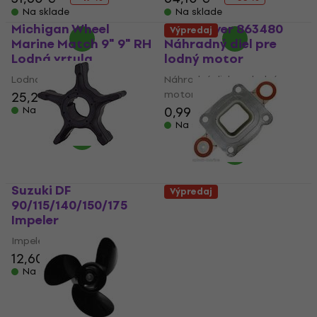
Na sklade
Na sklade
Michigan Wheel
Quicksilver 863480
Výpredaj
Marine Match 9" 9" RH
Náhradný diel pre
Lodná vrtula
lodný motor
Lodná vrtula
Náhradný diel pre lodný
motor
25,20 €
0,99 €
1,29 €
Na sklade
Na sklade
Suzuki DF
Výpredaj
90/115/140/150/175
Quicksilver 864850A02
Impeler
Náhradný diel pre
lodný motor
Impeler
12,60 €
Náhradný diel pre lodný
Na sklade
motor
20,70 €
25 €
- 17 %
Na sklade