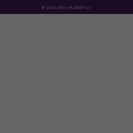
© 2004-2026 MUZIKER a.s.