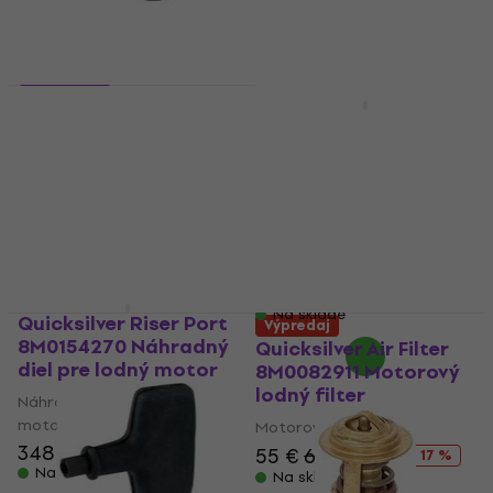
2 varianty
Výpredaj
Suzuki 17670-90J21
Mercury Black Max
Náhradný diel pre
Mercury / Mariner 6-15
lodný motor
HP, 9.9-15 HP FS
Náhradný diel pre lodný
Lodná vrtula
motor
36,90 €
37,80 €
5
/5
Na sklade
24,70 €
29,90 €
- 17 %
Na sklade
Quicksilver Riser Port
Výpredaj
8M0154270 Náhradný
Quicksilver Air Filter
diel pre lodný motor
8M0082911 Motorový
lodný filter
Náhradný diel pre lodný
motor
Motorový lodný filter
348 €
55 €
66,20 €
- 17 %
Na sklade
Na sklade