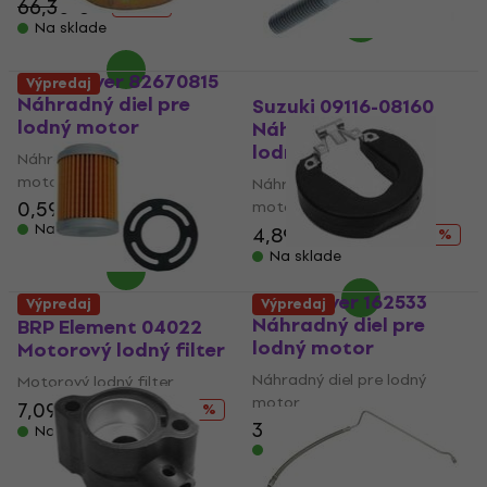
66,30 €
- 17 %
Na sklade
Quicksilver 82670815
Výpredaj
Náhradný diel pre
Suzuki 09116-08160
lodný motor
Náhradný diel pre
lodný motor
Náhradný diel pre lodný
motor
Náhradný diel pre lodný
0,59 €
0,79 €
motor
Na sklade
4,89 €
5,99 €
- 18 %
Na sklade
Quicksilver 162533
Výpredaj
Výpredaj
Náhradný diel pre
BRP Element 04022
lodný motor
Motorový lodný filter
Náhradný diel pre lodný
Motorový lodný filter
motor
7,09 €
8,69 €
- 18 %
3,79 €
Na sklade
Na sklade