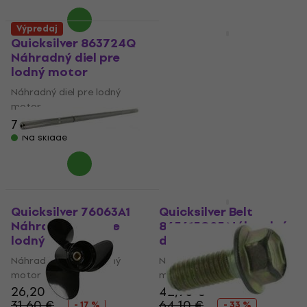
Výpredaj
Výpredaj
Quicksilver 863724Q
Maritimo 12801
Náhradný diel pre
Motorový lodný filter
lodný motor
Motorový lodný filter
Náhradný diel pre lodný
32,10 €
38,80 €
motor
- 17 %
Na sklade
7,19 €
8,79 €
- 18 %
Na sklade
Quicksilver 76063A1
Quicksilver Belt
Náhradný diel pre
865615Q05 Náhradný
lodný motor
diel pre lodný motor
Náhradný diel pre lodný
Náhradný diel pre lodný
motor
motor
26,20 €
42,90 €
31,60 €
64,10 €
- 17 %
- 33 %