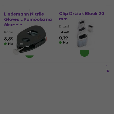
Nuova Rade Support
Výpredaj
Clip Držiak Black 20
Lindemann Nitrile
mm
Gloves L Pomôcka na
čistenie
Držiak
Pomôcka na čistenie
4,4
/5
0,19 €
0,39 €
8,89 €
11 €
- 19 %
Na sklade
Na sklade
Allroundmarin Sleeve
AL 6 mm Príslušenstvo
Allen HA165A 25 mm
pre nerezové lanká
Kladka
Príslušenstvo pre nerezové
Kladka
lanká
2
/5
8,49 €
5
/5
10,60 €
0,59 €
0,79 €
- 20 %
Na sklade
Na sklade