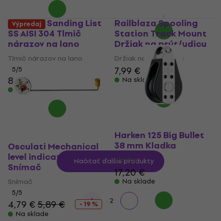
16,30 €
- 16 %
Na sklade
Talamex Sanding List
Railblaza Spooling
Výpredaj
SS AISI 304 Tlmič
Station Track Mount
nárazov na lano
Držiak na prút/udicu
Tlmič nárazov na lano
Držiak na prút/udicu
7,99 €
5
/5
8,29 €
Na sklade
Na sklade
Harken 125 Big Bullet
38 mm Kladka
Osculati Mechanical
level indicator 30 cm
Kladka
Načítať ďalšie produkty
Snímač
17,20 €
Snímač
Na sklade
5
/5
1
2
4,79 €
5,89 €
- 19 %
Na sklade