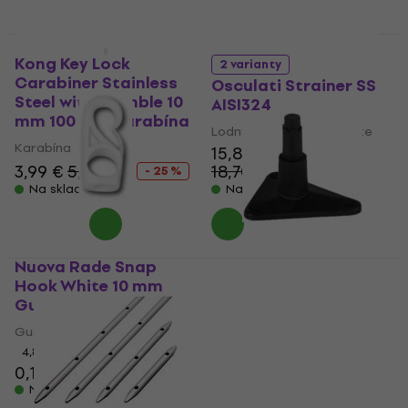
Výpredaj
Kong Key Lock
2 varianty
Carabiner Stainless
Osculati Strainer SS
Steel with Thimble 10
AISI324
mm 100 mm Karabína
Lodný ventil, Hrdlo nádrže
Karabína
15,80 €
3,99 €
5,29 €
18,70 €
- 25 %
- 16 %
Na sklade
Na sklade
Nuova Rade Snap
Hook White 10 mm
Hella Marine Hand
Gumové lano
Held Search Light
Deck Mount Base
Gumové lano
Palubné svetlo
4,8
/5
0,19 €
0,39 €
Palubné svetlo
Na sklade
13,70 €