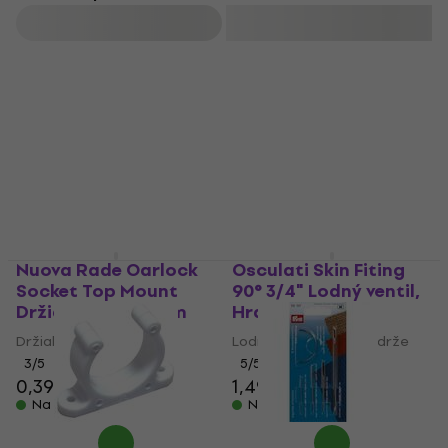
Filtrovať
Nuova Rade Oarlock
Osculati Skin Fiting
Socket Top Mount
90° 3/4" Lodný ventil,
Držiak Black 17 mm
Hrdlo nádrže
Držiak
Lodný ventil, Hrdlo nádrže
3
/5
5
/5
0,39 €
0,69 €
1,49 €
1,79 €
Na sklade
Na sklade