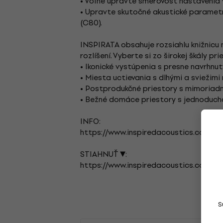
• Voľne upravte smerovosť nastavenia 
• Upravte skutočné akustické parametre
(C80).
INSPIRATA obsahuje rozsiahlu knižnic
rozlíšení. Vyberte si zo širokej škály pr
• Ikonické vystúpenia s presne navrhnu
• Miesta uctievania s dlhými a sviežim
• Postprodukčné priestory s mimoriad
• Bežné domáce priestory s jednoduch
INFO:
https://www.inspiredacoustics.com/en/
STIAHNUŤ ▼:
https://www.inspiredacoustics.com/re
S