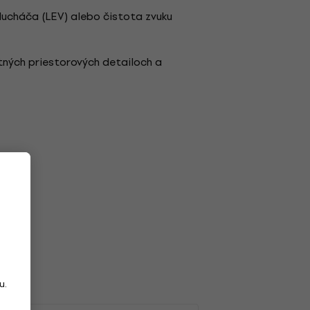
slucháča (LEV) alebo čistota zvuku
tných priestorových detailoch a
u.