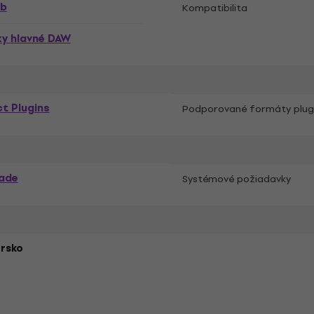
rb
Kompatibilita
ky hlavné DAW
t Plugins
Podporované formáty plug
ade
Systémové požiadavky
rsko