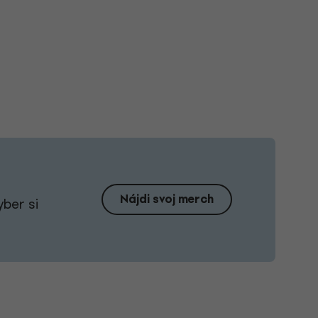
Nájdi svoj merch
yber si