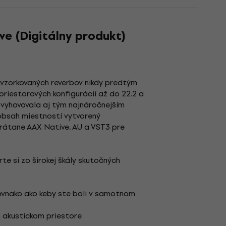
e (Digitálny produkt)
u vzorkovaných reverbov nikdy predtým
priestorových konfigurácií až do 22.2 a
vyhovovala aj tým najnáročnejším
obsah miestností vytvorený
vrátane AAX Native, AU a VST3 pre
te si zo širokej škály skutočných
Rovnako ako keby ste boli v samotnom
m akustickom priestore