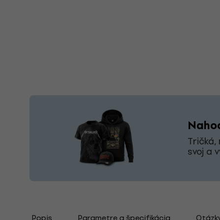
Nahoď
Tričká,
svoj a 
Popis
Parametre a špecifikácia
Otázk