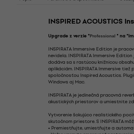
INSPIRED ACOUSTICS Insp
Upgrade z verzie "
" na "I
Professional
INSPIRATA Immersive Edition je pracovn
nevidela. INSPIRATA Immersive Edition 
dodáva sa s rastúcou knižnicou obsahu
aplikáciám. INSPIRATA Immersive tiež
spoločnosťou Inspired Acoustics. Plug
Windows aj Mac.
INSPIRATA je jedinečná pracovná reverb
akustických priestorov a umiestnite zdr
Vytvorenie šokujúco realistického poci
skutočnom priestore. S INSPIRATA môž
• Premiestňujte, umiestňujte a automat