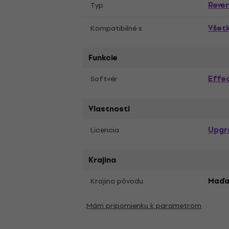
Reve
Typ
Všet
Kompatibilné s
Funkcie
Effec
Softvér
Vlastnosti
Upgr
Licencia
Krajina
Krajina pôvodu
Maďa
Mám pripomienku k parametrom