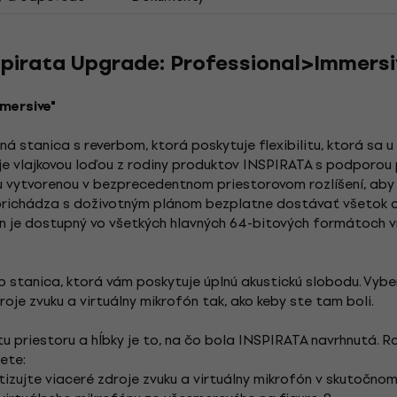
irata Upgrade: Professional>Immersiv
mmersive"
á stanica s reverbom, ktorá poskytuje flexibilitu, ktorá sa 
je vlajkovou loďou z rodiny produktov INSPIRATA s podporou 
 vytvorenou v bezprecedentnom priestorovom rozlíšení, aby 
 prichádza s doživotným plánom bezplatne dostávať všetok 
in je dostupný vo všetkých hlavných 64-bitových formátoch 
 stanica, ktorá vám poskytuje úplnú akustickú slobodu. Vyber
oje zvuku a virtuálny mikrofón tak, ako keby ste tam boli.
tu priestoru a hĺbky je to, na čo bola INSPIRATA navrhnutá. 
ete:
izujte viaceré zdroje zvuku a virtuálny mikrofón v skutočno