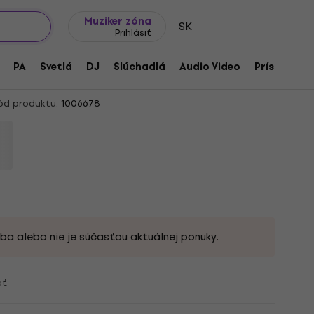
Tipy na darčeky
Často kladené otázky
Muziker Blog
Muziker zóna
SK
Prihlásiť
 Inspirata Upgrade:
PA
Svetlá
DJ
Slúchadlá
Audio Video
Príslušenst
ive (Digitálny produkt)
ód produktu:
1006678
ba alebo nie je súčasťou aktuálnej ponuky.
ať