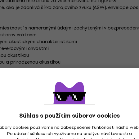
virtuálneho mikrofónu zo všesmerového na figure-8
, ako je zdanlivá šírka zdrojového zvuku (ASW), envelope po
u miestností s nameranými údajmi zachytenými v bezpreceden
iestorov vrátane:
tými akustickými charakteristikami
i reverbovými chvostmi
nou akustikou
ou a prirodzenou akustikou
exclusives/inspirata-introduction
gister
Súhlas s použitím súborov cookies
úbory cookies používame na zabezpečenie funkčnosti nášho web
Po udelení súhlasu ich využívame na analýzu návštevnosti a