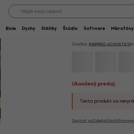
Showroomy
y & Upgrady
Ukončený predaj
INSPIRED ACOUSTICS
Bicie
Dychy
Sláčiky
Štúdio
Software
Mikrofóny
Professional>Immers
Značka:
INSPIRED ACOUSTICS
K
Ukončený predaj
Tento produkt sa nevyrá
Opýtať sa
Zdieľať
Uložiť
Porovn