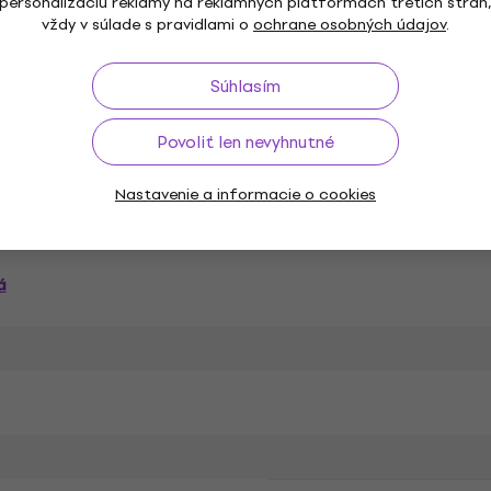
personalizáciu reklamy na reklamných platformách tretích strán
vždy v súlade s pravidlami o
ochrane osobných údajov
.
ACOUSTICS Štúdio
INSPIRED ACOUSTICS Štúdiový soft
ACOUSTICS Updaty & Upgrady
Súhlasím
Povoliť len nevyhnutné
Nastavenie a informacie o cookies
a
á