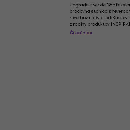
Upgrade z verzie "Profession
pracovná stanica s reverbom,
reverbov nikdy predtým nevi
z rodiny produktov INSPIRAT
a dodáva sa s rastúcou...
Čítať viac