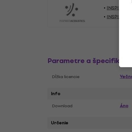
INSPIRED 
INSPIRED 
Parametre a špecifikáci
Večn
Dĺžka licencie
Info
Áno
Download
Určenie