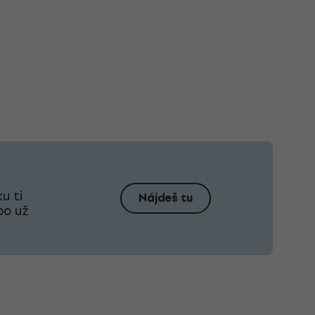
u ti
Nájdeš tu
bo už