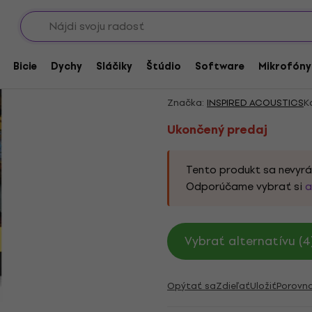
Showroomy
arové Plug-In FX procesory
Ukončený predaj
INSPIRED ACOUSTICS 
Bicie
Dychy
Sláčiky
Štúdio
Software
Mikrofóny
produkt)
Značka:
INSPIRED ACOUSTICS
K
Ukončený predaj
Tento produkt sa nevyrá
Odporúčame vybrať si
a
Vybrať alternatívu (4
Opýtať sa
Zdieľať
Uložiť
Porovn