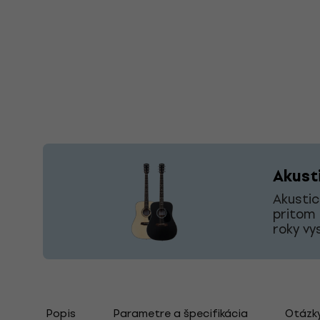
Akust
Akustic
pritom 
roky vy
Popis
Parametre a špecifikácia
Otázk