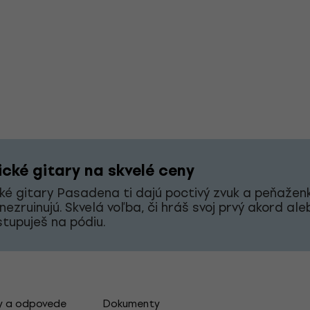
ické gitary na skvelé ceny
ké gitary Pasadena ti dajú poctivý zvuk a peňaženk
nezruinujú. Skvelá voľba, či hráš svoj prvý akord ale
stupuješ na pódiu.
y a odpovede
Dokumenty