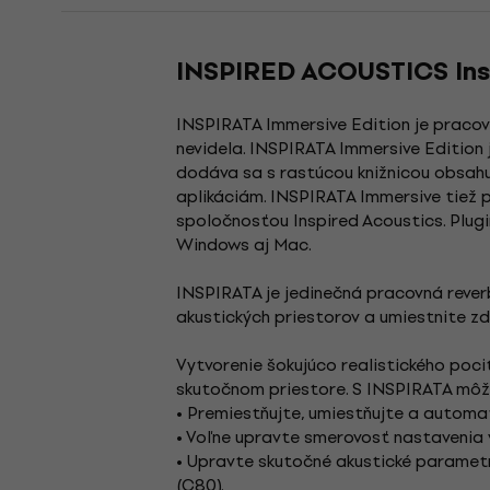
INSPIRED ACOUSTICS Insp
INSPIRATA Immersive Edition je pracovn
nevidela. INSPIRATA Immersive Edition 
dodáva sa s rastúcou knižnicou obsahu
aplikáciám. INSPIRATA Immersive tiež
spoločnosťou Inspired Acoustics. Plug
Windows aj Mac.
INSPIRATA je jedinečná pracovná reverb
akustických priestorov a umiestnite zdr
Vytvorenie šokujúco realistického poci
skutočnom priestore. S INSPIRATA môž
• Premiestňujte, umiestňujte a automat
• Voľne upravte smerovosť nastavenia 
• Upravte skutočné akustické parametre
(C80).