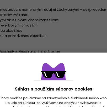
u miestností s nameranými údajmi zachytenými v bezpreceden
iestorov vrátane:
tými akustickými charakteristikami
i reverbovými chvostmi
nou akustikou
ou a prirodzenou akustikou
exclusives/inspirata-introduction
gister
Súhlas s použitím súborov cookies
úbory cookies používame na zabezpečenie funkčnosti nášho web
ACOUSTICS Štúdio
INSPIRED ACOUSTICS Štúdiový soft
Po udelení súhlasu ich využívame na analýzu návštevnosti a