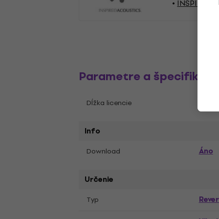
INSPIRED A
Parametre a špecifikáci
Večn
Dĺžka licencie
Info
Áno
Download
Určenie
Reve
Typ