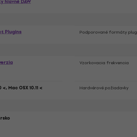
ky hlavné DAW
t Plugins
Podporované formáty plug
verzia
Vzorkovacia frekvencia
0 <, Mac OSX 10.11 <
Hardvérové požiadavky
rsko