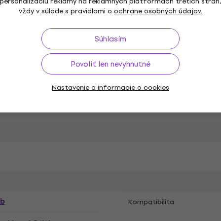
personalizáciu reklamy na reklamných platformách tretích strán
COUSTICS Softwarové Plug-In FX procesory
vždy v súlade s pravidlami o
ochrane osobných údajov
.
Súhlasím
Povoliť len nevyhnutné
a
Nastavenie a informacie o cookies
á
rb
Kompatibilita