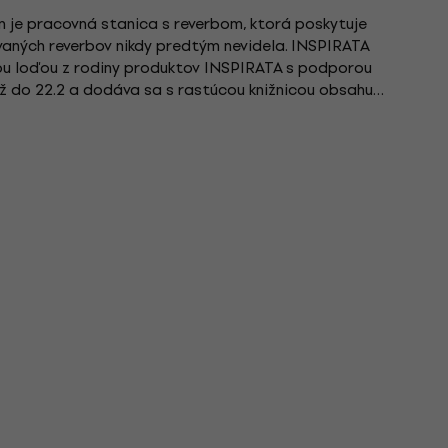
 je pracovná stanica s reverbom, ktorá poskytuje
kovaných reverbov nikdy predtým nevidela. INSPIRATA
vou loďou z rodiny produktov INSPIRATA s podporou
až do 22.2 a dodáva sa s rastúcou knižnicou obsahu
om...