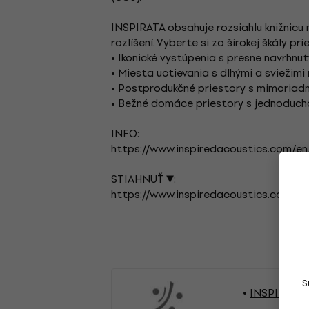
INSPIRATA obsahuje rozsiahlu knižnic
rozlíšení. Vyberte si zo širokej škály pr
• Ikonické vystúpenia s presne navrhnu
• Miesta uctievania s dlhými a sviežim
• Postprodukčné priestory s mimoriad
• Bežné domáce priestory s jednoduch
INFO:
https://www.inspiredacoustics.com/en/
STIAHNUŤ ▼:
https://www.inspiredacoustics.com/re
S
INSPIRED 