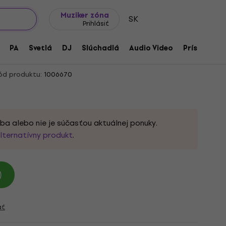
Tipy na darčeky
Často kladené otázky
Muziker Blog
Muziker zóna
SK
Prihlásiť
Inspirata Immersive (Digitálny
PA
Svetlá
DJ
Slúchadlá
Audio Video
Príslušenst
ód produktu:
1006670
ba alebo nie je súčasťou aktuálnej ponuky.
lternatívny produkt
.
)
ať