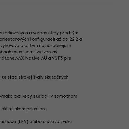
u vzorkovaných reverbov nikdy predtým
priestorových konfigurácií až do 22.2 a
vyhovovala aj tým najnáročnejším
obsah miestností vytvorený
vrátane AAX Native, AU a VST3 pre
te si zo širokej škály skutočných
Rovnako ako keby ste boli v samotnom
m akustickom priestore
slucháča (LEV) alebo čistota zvuku