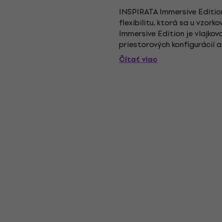
INSPIRATA Immersive Edition
flexibilitu, ktorá sa u vzor
Immersive Edition je vlajko
priestorových konfigurácií 
vytvorenou v bezprecedentn
Čítať viac