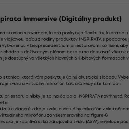
irata Immersive (Digitálny produkt)
á stanica s reverbom, ktorá poskytuje flexibilitu, ktorá sa 
je vlajkovou loďou z rodiny produktov INSPIRATA s podporou 
 vytvorenou v bezprecedentnom priestorovom rozlíšení, aby 
 prichádza s doživotným plánom bezplatne dostávať všetok 
in je dostupný vo všetkých hlavných 64-bitových formátoch 
 stanica, ktorá vám poskytuje úplnú akustickú slobodu. Vyber
oje zvuku a virtuálny mikrofón tak, ako keby ste tam boli.
tu priestoru a hĺbky je to, na čo bola INSPIRATA navrhnutá. 
ete:
izujte viaceré zdroje zvuku a virtuálny mikrofón v skutočno
virtuálneho mikrofónu zo všesmerového na figure-8
, ako je zdanlivá šírka zdrojového zvuku (ASW), envelope po