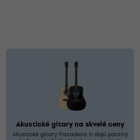
Akustické gitary na skvelé ceny
Akustické gitary Pasadena ti dajú poctivý