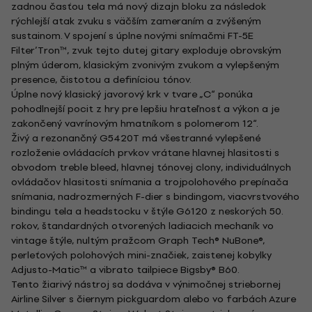
zadnou časťou tela má nový dizajn bloku za následok
rýchlejší atak zvuku s väčším zameraním a zvýšeným
sustainom. V spojení s úplne novými snímačmi FT-5E
Filter’Tron™, zvuk tejto dutej gitary exploduje obrovským
plným úderom, klasickým zvonivým zvukom a vylepšeným
presence, čistotou a definíciou tónov.
Úplne nový klasický javorový krk v tvare „C“ ponúka
pohodlnejší pocit z hry pre lepšiu hrateľnosť a výkon a je
zakončený vavrínovým hmatníkom s polomerom 12“.
Živý a rezonančný G5420T má všestranné vylepšené
rozloženie ovládacích prvkov vrátane hlavnej hlasitosti s
obvodom treble bleed, hlavnej tónovej clony, individuálnych
ovládačov hlasitosti snímania a trojpolohového prepínača
snímania, nadrozmerných F-dier s bindingom, viacvrstvového
bindingu tela a headstocku v štýle G6120 z neskorých 50.
rokov, štandardných otvorených ladiacich mechaník vo
vintage štýle, nultým pražcom Graph Tech® NuBone®,
perleťových polohových mini-značiek, zaistenej kobylky
Adjusto-Matic™ a vibrato tailpiece Bigsby® B60.
Tento žiarivý nástroj sa dodáva v výnimočnej striebornej
Airline Silver s čiernym pickguardom alebo vo farbách Azure