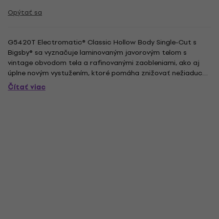
Opýtať sa
G5420T Electromatic® Classic Hollow Body Single-Cut s
Bigsby® sa vyznačuje laminovaným javorovým telom s
vintage obvodom tela a rafinovanými zaobleniami, ako aj
úplne novým vystužením, ktoré pomáha znižovať nežiaducu
spätnú väzbu. Zvýšením tuhosti a kontaktu medzi hornou a
Čítať viac
zadnou časťou tela má nový dizajn bloku za následok
rýchlejší atak zvuku...