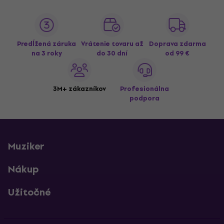
Predĺžená záruka
Vrátenie tovaru až
Doprava zdarma
na 3 roky
do 30 dní
od 99 €
3M+ zákazníkov
Profesionálna
podpora
Muziker
Nákup
Užitočné