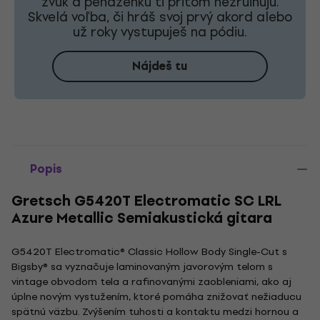
zvuk a peňaženku ti pritom nezruinujú.
Skvelá voľba, či hráš svoj prvý akord alebo
už roky vystupuješ na pódiu.
Nájdeš tu
Popis
Gretsch G5420T Electromatic SC LRL
Azure Metallic Semiakustická gitara
G5420T Electromatic® Classic Hollow Body Single-Cut s
Bigsby® sa vyznačuje laminovaným javorovým telom s
vintage obvodom tela a rafinovanými zaobleniami, ako aj
úplne novým vystužením, ktoré pomáha znižovať nežiaducu
spätnú väzbu. Zvýšením tuhosti a kontaktu medzi hornou a