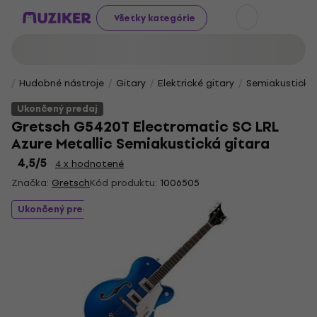
Všetky kategórie
Hudobné nástroje
Gitary
Elektrické gitary
Semiakustické 
Ukončený predaj
Gretsch G5420T Electromatic SC LRL
Azure Metallic Semiakustická gitara
4,5
/5
4 x hodnotené
Značka:
Gretsch
Kód produktu:
1006505
Ukončený predaj