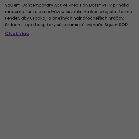
Squier® Contemporary Active Precision Bass® PH V prináša
moderné funkcie a odvážnu estetiku na ikonickej platforme
Fender, aby uspokojila dnešných najnáročnejších hráčov.
Srdcom tejto basgitary sú keramické snímače Squier SQR™
split single-coil a humbucker pri kobylke poháňané aktívnym
Čítať viac
9-voltovým predzosilňovačom navrhnutým spoločnosťou
Fender,...