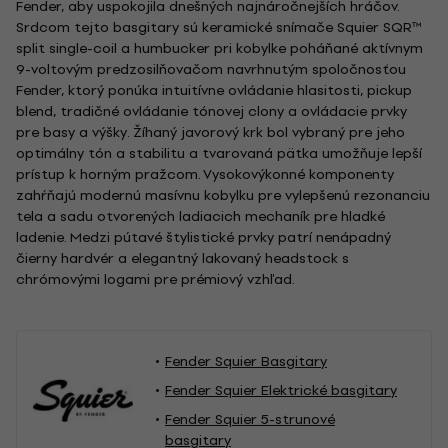
Fender, aby uspokojila dnešných najnáročnejších hráčov.
Srdcom tejto basgitary sú keramické snímače Squier SQR™
split single-coil a humbucker pri kobylke poháňané aktívnym
9-voltovým predzosilňovačom navrhnutým spoločnosťou
Fender, ktorý ponúka intuitívne ovládanie hlasitosti, pickup
blend, tradičné ovládanie tónovej clony a ovládacie prvky
pre basy a výšky. Žíhaný javorový krk bol vybraný pre jeho
optimálny tón a stabilitu a tvarovaná pätka umožňuje lepší
prístup k horným pražcom. Vysokovýkonné komponenty
zahŕňajú modernú masívnu kobylku pre vylepšenú rezonanciu
tela a sadu otvorených ladiacich mechaník pre hladké
ladenie. Medzi pútavé štylistické prvky patrí nenápadný
čierny hardvér a elegantný lakovaný headstock s
chrómovými logami pre prémiový vzhľad.
Fender Squier Basgitary
Fender Squier Elektrické basgitary
Fender Squier 5-strunové
basgitary