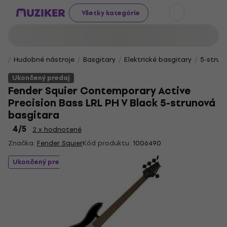
Všetky kategórie
Hudobné nástroje
Basgitary
Elektrické basgitary
5-strun
Ukončený predaj
Fender Squier Contemporary Active
Precision Bass LRL PH V Black 5-strunová
basgitara
4
/5
2 x hodnotené
Značka:
Fender Squier
Kód produktu:
1006490
Ukončený predaj