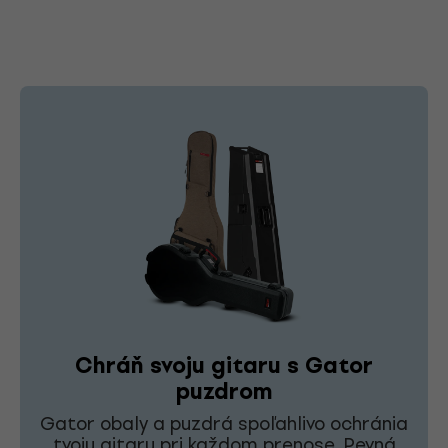
Chráň svoju gitaru s Gator
puzdrom
Gator obaly a puzdrá spoľahlivo ochránia
tvoju gitaru pri každom prenose. Pevná