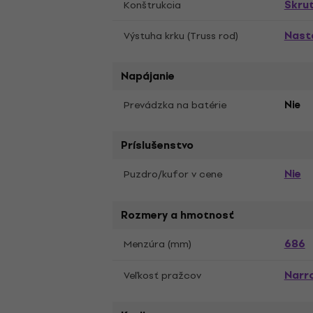
Skrut
Konštrukcia
Nasta
Výstuha krku (Truss rod)
Napájanie
Prevádzka na batérie
Nie
Príslušenstvo
Nie
Puzdro/kufor v cene
Rozmery a hmotnosť
686
Menzúra (mm)
Narro
Veľkosť pražcov