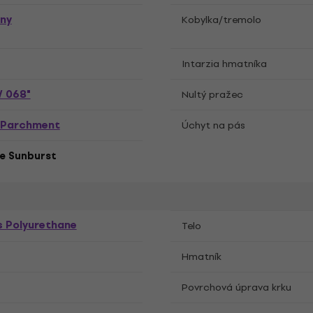
vny
Kobylka/tremolo
Intarzia hmatníka
/ 068"
Nultý pražec
y Parchment
Úchyt na pás
e Sunburst
s Polyurethane
Telo
r
Hmatník
Povrchová úprava krku