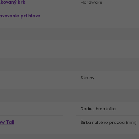
kovaný krk
Hardware
vovanie pri hlave
Struny
Rádius hmatníka
w Tall
Šírka nultého pražca (mm)