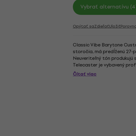
Vybrať alternatívu (4
Opýtať sa
Zdieľať
Uložiť
Porovn
Classic Vibe Barytone Custo
storočia, má predĺženú 27-
Neuveriteľný tón produkujú 
Telecaster je vybavený prof
hmatníkom s polomerom 9,5“ 
Čítať viac