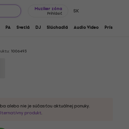
Tipy na darčeky
Často kladené otázky
Muziker Blog
Muziker zóna
SK
Prihlásiť
ic Vibe Baritone Custom Telecaster LRL
PA
Svetlá
DJ
Slúchadlá
Audio Video
Príslušenst
trická gitara
uktu:
1006493
ba alebo nie je súčasťou aktuálnej ponuky.
lternatívny produkt
.