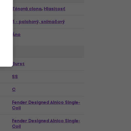
,
Tónová clona
Hlasitosť
,
3 - polohový, snímačový
Áno
Burst
SS
C
Fender Designed Alnico Single-
Coil
Fender Designed Alnico Single-
Coil