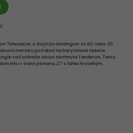
)
ať
m Telecaster, s dvojitým bindingom zo 60. rokov 20.
palcovú menzúru potrebnú na barytónové ladenie.
single-coil snímače alnico navrhnuté Fenderom. Tento
ilom krku v tvare písmena „C“ s ľahko hrateľným
a úzkymi...