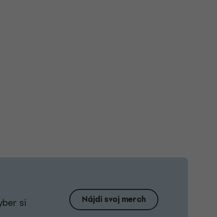
Nájdi svoj merch
yber si