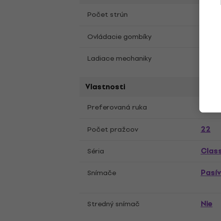
6
Počet strún
Knurl
Ovládacie gombíky
Vinta
Ladiace mechaniky
Vlastnosti
Pravá
Preferovaná ruka
22
Počet pražcov
Class
Séria
Pasí
Snímače
Nie
Stredný snímač