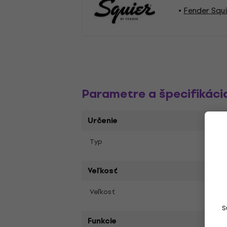
Fender Squi
Parametre a špecifikáci
Určenie
Bary
Typ
Veľkosť
Full S
Veľkosť
S
Funkcie