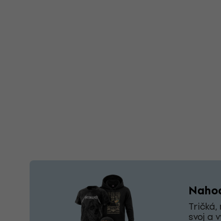
Nahoď
Tričká,
svoj a 