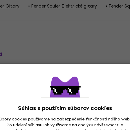
er Gitary
Fender Squier Elektrické gitary
Fender Sq
a
tón
Telecaster
,
Súhlas s použitím súborov cookies
ize
úbory cookies používame na zabezpečenie funkčnosti nášho web
Po udelení súhlasu ich využívame na analýzu návštevnosti a