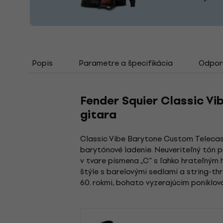
Popis
Parametre a špecifikácia
Odporú
Fender Squier Classic Vi
gitara
Classic Vibe Barytone Custom Telecast
barytónové ladenie. Neuveriteľný tón p
v tvare písmena „C“ s ľahko hrateľným
štýle s barelovými sedlami a string-t
60. rokmi, bohato vyzerajúcim poniklo