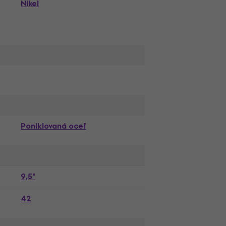
Nikel
Poniklovaná oceľ
9,5"
42