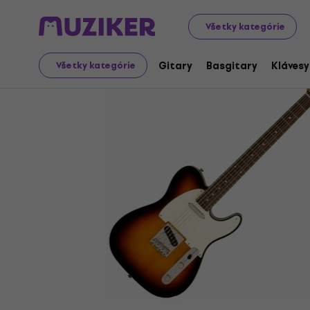
Hudobné nástroje
Gitary
Elektrické gitary
T-Modely
Všetky kategórie
Gitary
Basgitary
Klávesy
Všetky kategórie
Ukončený predaj