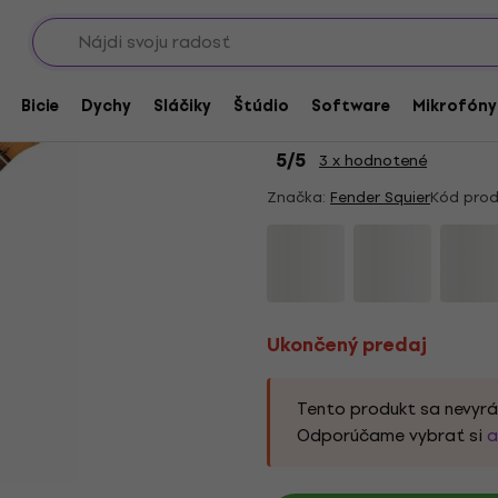
Showroomy
Ukončený predaj
Fender Squier Class
Bicie
Dychy
Sláčiky
Štúdio
Software
Mikrofóny
3-Tone Sunburst Elek
5
/5
3 x hodnotené
Značka:
Fender Squier
Kód prod
Ukončený predaj
Tento produkt sa nevyrá
Odporúčame vybrať si
a