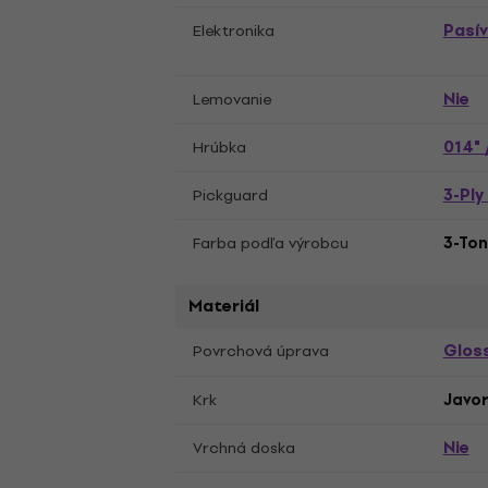
Pasí
Elektronika
Nie
Lemovanie
014" 
Hrúbka
3-Pl
Pickguard
Farba podľa výrobcu
3-Ton
Materiál
Glos
Povrchová úprava
Krk
Javo
Nie
Vrchná doska