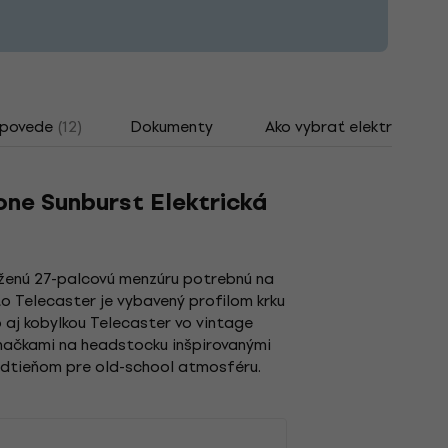
dpovede
(12)
Dokumenty
Ako vybrať elektrickú gi
one Sunburst Elektrická
ĺženú 27-palcovú menzúru potrebnú na
to Telecaster je vybavený profilom krku
 aj kobylkou Telecaster vo vintage
značkami na headstocku inšpirovanými
odtieňom pre old-school atmosféru.