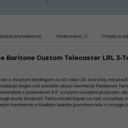
čané príslušenstvo
Hodnotenia
(3)
Otázky a o
be Baritone Custom Telecaster LRL 3-T
er, s dvojitým bindingom zo 60. rokov 20. storočia, má pred
rodukujú single-coil snímače alnico navrhnuté Fenderom. Ten
 hmatníkom s polomerom 9,5“ a úzkymi vysokými pražcami, ako
hrough-body dizajnom. Tento model Squier sa tiež vyznačuje 
vaným hardvérom a hladkým lesklým povrchom krku s vintage 