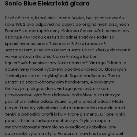
Sonic Blue Elektrická gitara
Prvé nástroje, ktoré niesli meno Squier, boli predstavené v
roku 1982 ako odpoveď na dopyt po originálnych dizajnoch
Fender® za dostupné ceny. Kolekcia Squier 40th Anniversary
oslavuje 40-ročnú cestu základnej značky Fender so
špeciálnymi edíciami Telecaster®, Stratocaster®,
Jazzmaster®, Precision Bass® a Jazz Bass®, všetky dostupné
vo variantoch Gold Edition a Vintage Edition.
Squier® 40th Anniversary Stratocaster®, Vintage Edition je
oduševnený model vybavený poctivou kolekciou klasických
funkcií pre retro-zmýšľajúcich Squier nadšencov. Tento
Strat® so staro-chrómovým hardvérom, eloxovaným
hliníkovým pickguardom, vintage javorovým krkom,
gravírovanou výročnou krkovou doštičkou a saténovým
povrchom velebí odkaz Squier a jeho predchodcov. Medzi
player-friendly vylepšenia tohto pamätného modelu patrí
tenký a pohodlný profil krku v tvare písmena „C“ pre ľahký
pocit z hrania, ladiace mechaniky v štýle vintage a
synchronizované tremolo so 6-sedlovou kobylkou pre
autentický výkon a štýl a Fenderom navrhnuté single-coil