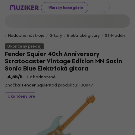
Všetky kategórie
Hudobné nástroje
Gitary
Elektrické gitary
ST-Modely
Ukončený predaj
Fender Squier 40th Anniversary
Stratocaster Vintage Edition MN Satin
Sonic Blue Elektrická gitara
4,55
/5
7 x hodnotené
Značka:
Fender Squier
Kód produktu:
1006471
Ukončený predaj