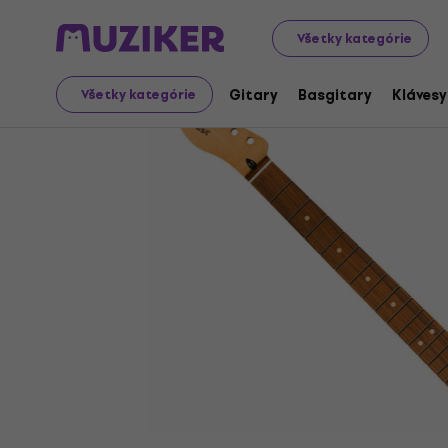
Hudobné nástroje
Gitary
Náhradné diely pre gitary
Všetky kategórie
Gitary
Basgitary
Klávesy
Všetky kategórie
Ukončený predaj