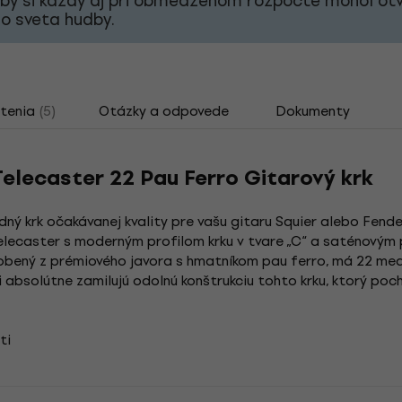
aby si každý aj pri obmedzenom rozpočte mohol otv
o sveta hudby.
tenia
(5)
Otázky a odpovede
Dokumenty
Telecaster 22 Pau Ferro Gitarový krk
ný krk očakávanej kvality pre vašu gitaru Squier alebo Fender
lecaster s moderným profilom krku v tvare „C“ a saténovým p
vyrobený z prémiového javora s hmatníkom pau ferro, má 22 me
i si absolútne zamilujú odolnú konštrukciu tohto krku, ktorý 
ti