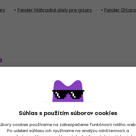
ary
Fender Náhradné diely pre gitary
Fender Gitaro
a
caster
Súhlas s použitím súborov cookies
úbory cookies používame na zabezpečenie funkčnosti nášho web
Po udelení súhlasu ich využívame na analýzu návštevnosti a