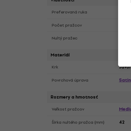
Vlastnosti
Ľavá 
Preferovaná ruka
22
Počet pražcov
Synte
Nultý pražec
Materiál
Krk
Javo
Satin
Povrchová úprava
Rozmery a hmotnosť
Medi
Veľkosť pražcov
Šírka nultého pražca (mm)
42