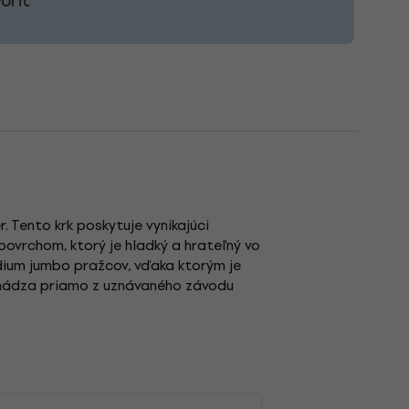
oriť
. Tento krk poskytuje vynikajúci
ovrchom, ktorý je hladký a hrateľný vo
dium jumbo pražcov, vďaka ktorým je
pochádza priamo z uznávaného závodu