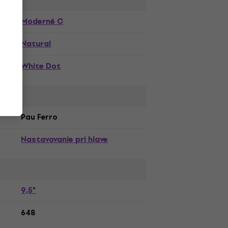
,
Moderné C
Natural
White Dot
Pau Ferro
Nastavovanie pri hlave
9,5"
648