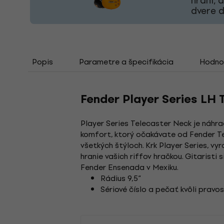
hraní, 
dvere d
Popis
Parametre a špecifikácia
Hodno
Fender Player Series LH 
Player Series Telecaster Neck je náhrad
komfort, ktorý očakávate od Fender Te
všetkých štýloch. Krk Player Series, 
hranie vašich riffov hračkou. Gitarist
Fender Ensenada v Mexiku.
Rádius 9,5“
Sériové číslo a pečať kvôli pravos