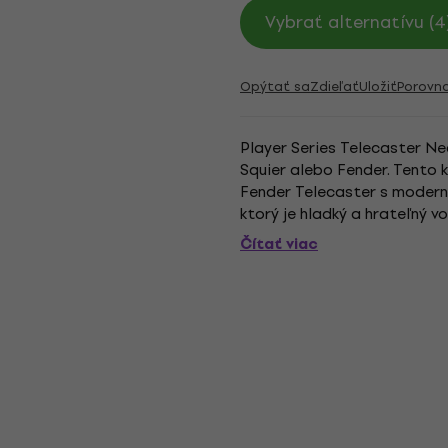
Vybrať alternatívu (4
Opýtať sa
Zdieľať
Uložiť
Porovn
Player Series Telecaster Nec
Squier alebo Fender. Tento 
Fender Telecaster s modern
ktorý je hladký a hrateľný vo
prémiového javora s hmatník
Čítať viac