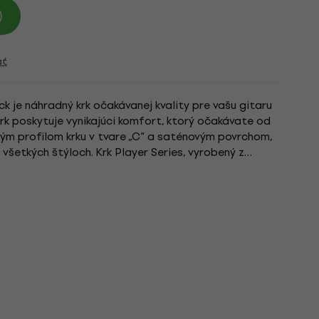
)
ať
k je náhradný krk očakávanej kvality pre vašu gitaru
krk poskytuje vynikajúci komfort, ktorý očakávate od
ým profilom krku v tvare „C“ a saténovým povrchom,
 všetkých štýloch. Krk Player Series, vyrobený z
om...