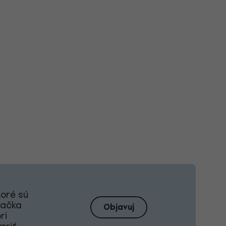
toré sú
načka
Objavuj
ri