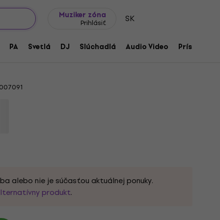
Tipy na darčeky
Často kladené otázky
Muziker Blog
Muziker zóna
SK
Prihlásiť
 LH Telecaster 22 Pau Ferro Gitarový
PA
Svetlá
DJ
Slúchadlá
Audio Video
Príslušenst
007091
ba alebo nie je súčasťou aktuálnej ponuky.
lternatívny produkt
.