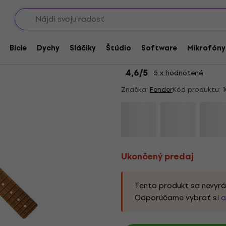
Showroomy
Gitarové krky
Ukončený predaj
Fender Player Series
Bicie
Dychy
Sláčiky
Štúdio
Software
Mikrofóny
krk
4,6
/5
5 x hodnotené
Značka:
Fender
Kód produktu:
1
Ukončený predaj
Tento produkt sa nevyrá
Odporúčame vybrať si
a