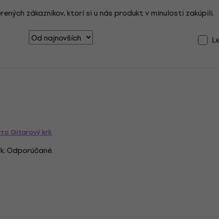
ých zákaznikov, ktorí si u nás produkt v minulosti zakúpili.
L
rro Gitarový krk
rk. Odporúčané.