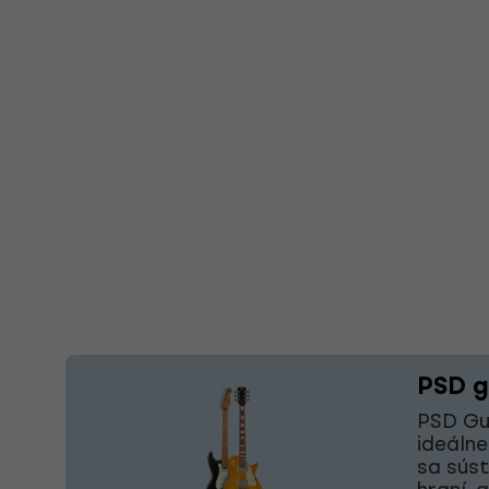
PSD g
PSD Gui
ideálne
sa súst