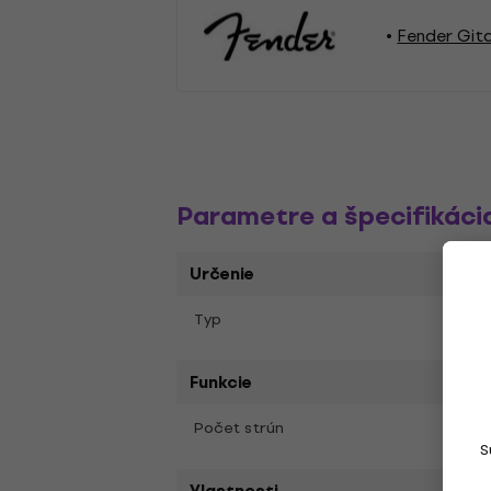
Fender Git
Parametre a špecifikáci
Určenie
Tele
Typ
Funkcie
6
Počet strún
S