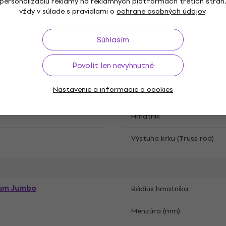
personalizáciu reklamy na reklamných platformách tretích strán
vždy v súlade s pravidlami o
ochrane osobných údajov
.
ruka
Profil krku
Súhlasím
Farba
Povoliť len nevyhnutné
tická kosť
Intarzia hmatníka
Nastavenie a informacie o cookies
r
Hmatník
Výstuha krku (Truss rod)
um Jumbo
Rádius hmatníka
Menzúra (mm)