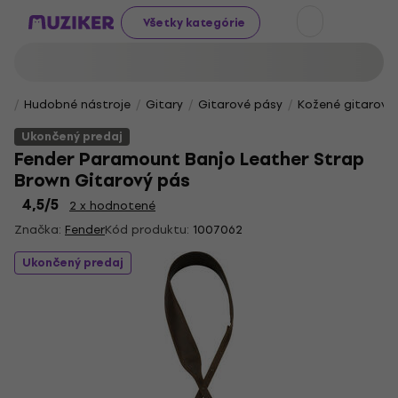
Všetky kategórie
Hudobné nástroje
Gitary
Gitarové pásy
Kožené gitarové
Ukončený predaj
Fender Paramount Banjo Leather Strap
Brown Gitarový pás
4,5
/5
2 x hodnotené
Značka:
Fender
Kód produktu:
1007062
Ukončený predaj