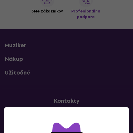
3M+ zákazníkov
Profesionálna
podpora
Muziker
Nákup
Užitočné
Kontakty
Kontaktuj nás