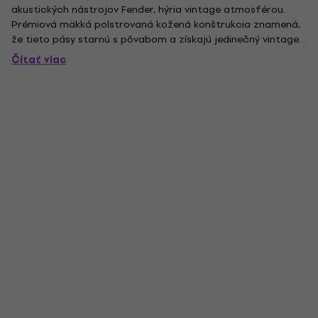
akustických nástrojov Fender, hýria vintage atmosférou.
Prémiová mäkká polstrovaná kožená konštrukcia znamená,
že tieto pásy starnú s pôvabom a získajú jedinečný vintage
charakter. Ak hľadáte starú estetiku, ktorá by sa hodila k
Čítať viac
vášmu banju, zamilujete si tento pás so starým mosadzným
hardvérom....