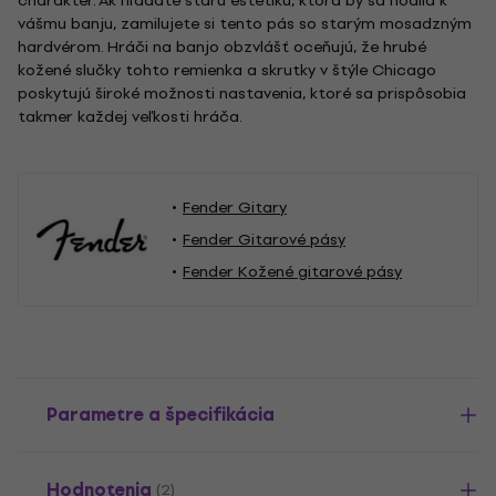
charakter. Ak hľadáte starú estetiku, ktorá by sa hodila k
vášmu banju, zamilujete si tento pás so starým mosadzným
hardvérom. Hráči na banjo obzvlášť oceňujú, že hrubé
kožené slučky tohto remienka a skrutky v štýle Chicago
poskytujú široké možnosti nastavenia, ktoré sa prispôsobia
takmer každej veľkosti hráča.
Fender Gitary
Fender Gitarové pásy
Fender Kožené gitarové pásy
Parametre a špecifikácia
Hodnotenia
(2)