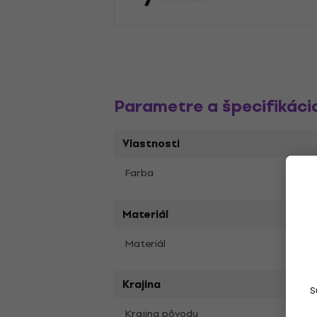
Parametre a špecifikáci
Vlastnosti
Béžo
Farba
Materiál
Nylo
Materiál
Krajina
S
Krajina pôvodu
Kana