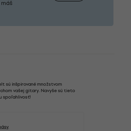
j máš
elt sú inšpirované množstvom
rchom vašej gitary. Navyše sú tieto
 spoľahlivosť!
pásy