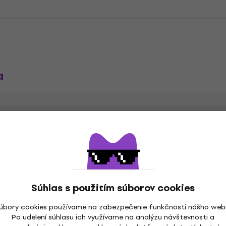
a
vá
Farba podľa výrobcu
n
Súhlas s použitím súborov cookies
úbory cookies používame na zabezpečenie funkčnosti nášho web
Po udelení súhlasu ich využívame na analýzu návštevnosti a
da