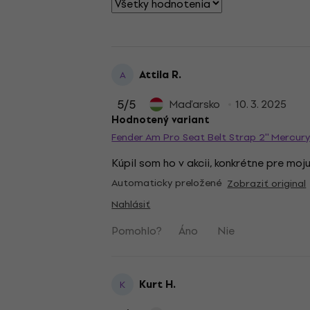
Attila R.
A
5
/5
Maďarsko
10. 3. 2025
Hodnotený variant
Fender Am Pro Seat Belt Strap 2'' Mercur
Kúpil som ho v akcii, konkrétne pre moj
Automaticky preložené
Zobraziť original
Nahlásiť
Pomohlo?
Áno
Nie
Kurt H.
K