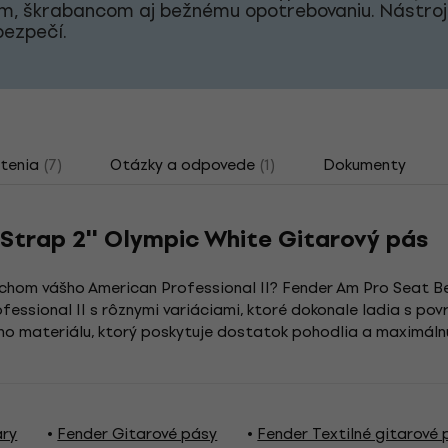
m, škrabancom aj bežnému opotrebovaniu. Nástro
bezpečí.
tenia
(7)
Otázky a odpovede
(1)
Dokumenty
Strap 2'' Olympic White Gitarový pás
rchom vášho American Professional II? Fender Am Pro Seat B
fessional II s rôznymi variáciami, ktoré dokonale ladia s pov
ého materiálu, ktorý poskytuje dostatok pohodlia a maximálnu
ary
Fender Gitarové pásy
Fender Textilné gitarové 