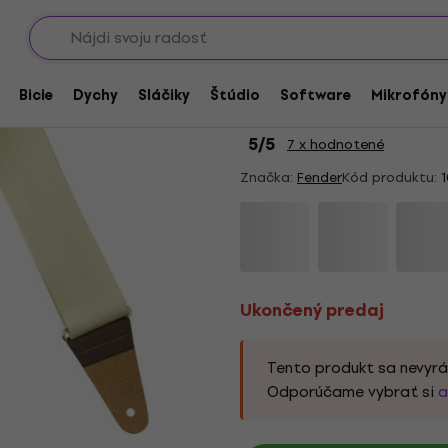
Showroomy
itarové pásy
Ukončený predaj
Fender Am Pro Seat B
Bicie
Dychy
Sláčiky
Štúdio
Software
Mikrofóny
pás
5
/5
7 x hodnotené
Značka:
Fender
Kód produktu:
1
Ukončený predaj
Tento produkt sa nevyrá
Odporúčame vybrať si
a