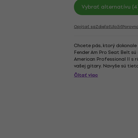
Vybrať alternatívu (4
Opýtať sa
Zdieľať
Uložiť
Porovn
Chcete pás, ktorý dokonale 
Fender Am Pro Seat Belt sú 
American Professional II s 
vašej gitary. Navyše sú tiet
ktorý poskytuje dostatok po
Čítať viac