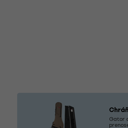
Chráň
Gator o
prenose