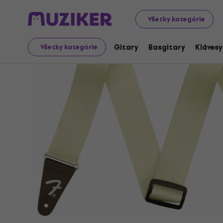
Hudobné nástroje
Gitary
Gitarové pásy
Textilné g
Všetky kategórie
Gitary
Basgitary
Klávesy
Všetky kategórie
Ukončený predaj