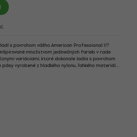
)
ať
ladí s povrchom vášho American Professional II?
inšpirované množstvom jedinečných farieb v rade
rôznymi variáciami, ktoré dokonale ladia s povrchom
o pásy vyrobené z hladkého nylonu, ľahkého materiálu,
hodlia a...