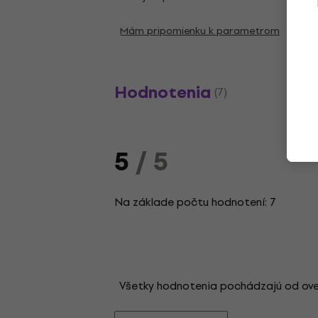
Mám pripomienku k parametrom
Hodnotenia
(7)
5
/ 5
Na základe počtu hodnotení: 7
Všetky hodnotenia pochádzajú od overen