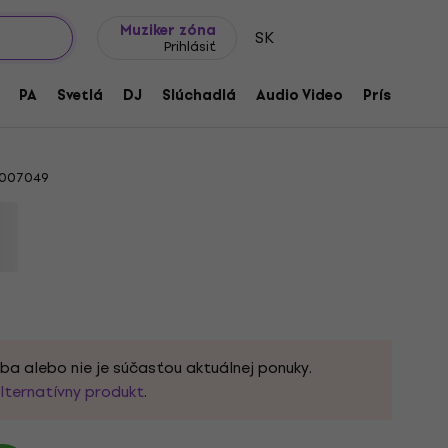
Tipy na darčeky
Často kladené otázky
Muziker Blog
Muziker zóna
SK
Prihlásiť
elt Strap 2'' Olympic White Gitarový
PA
Svetlá
DJ
Slúchadlá
Audio Video
Príslušenst
007049
ba alebo nie je súčasťou aktuálnej ponuky.
lternatívny produkt
.