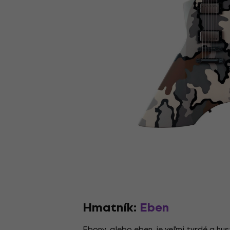
Hmatník:
Eben
Ebony, alebo eben, je veľmi tvrdé a h