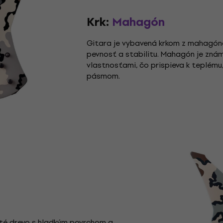
Krk:
Mahagón
Gitara je vybavená krkom z mahagóno
pevnosť a stabilitu. Mahagón je znám
vlastnosťami, čo prispieva k teplém
pásmom.
usté drevo s hladkým povrchom a