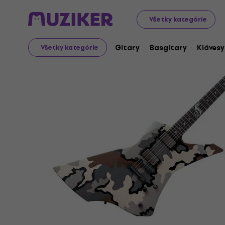
Hudobné nástroje
Gitary
Elektrické gitary
Hard & H
Všetky kategórie
Gitary
Basgitary
Klávesy
Všetky kategórie