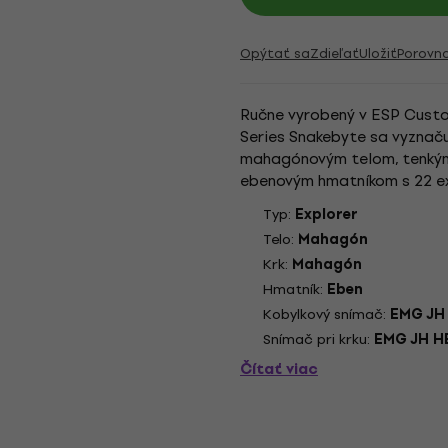
Opýtať sa
Zdieľať
Uložiť
Porovn
Ručne vyrobený v ESP Custo
Series Snakebyte sa vyznaču
mahagónovým telom, tenkým
ebenovým hmatníkom s 22 ex
komponenty, ako je kostený n
Typ:
Explorer
Telo:
Mahagón
Krk:
Mahagón
Hmatník:
Eben
Kobylkový snímač:
EMG JH
Snímač pri krku:
EMG JH H
Čítať viac