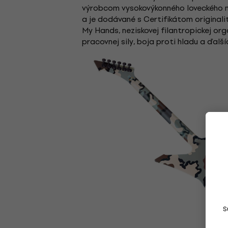
výrobcom vysokovýkonného loveckého n
a je dodávané s Certifikátom original
My Hands, neziskovej filantropickej or
pracovnej sily, boja proti hladu a ďalš
S