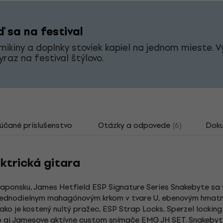
 sa na festival
 mikiny a doplnky stoviek kapiel na jednom mieste. V
vyraz na festival štýlovo.
čané príslušenstvo
Otázky a odpovede
(6)
Dok
trická gitara
ponsku, James Hetfield ESP Signature Series Snakebyte sa v
jednodielnym mahagónovým krkom v tvare U, ebenovým hmatn
ako je kostený nultý pražec, ESP Strap Locks, Sperzel lockin
ko aj Jamesove aktívne custom snímače EMG JH SET. Snakeb