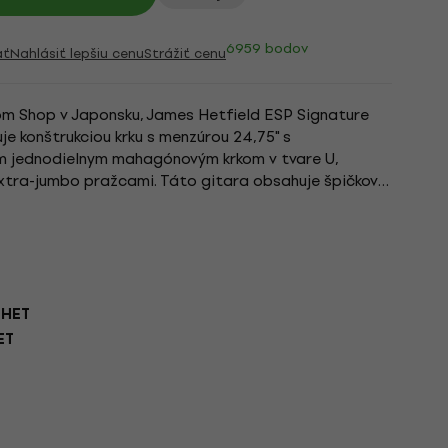
6959 bodov
ať
Nahlásiť lepšiu cenu
Strážiť cenu
m Shop v Japonsku, James Hetfield ESP Signature
je konštrukciou krku s menzúrou 24,75" s
 jednodielnym mahagónovým krkom v tvare U,
tra-jumbo pražcami. Táto gitara obsahuje špičkové
ultý pražec, ESP Strap Locks,...
 HET
ET