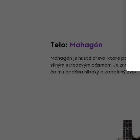
Telo:
Mahagón
Mahagón je husté drevo, ktoré poskytu
silným stredovým pásmom. Je známe pre
čo mu dodáva hlboký a zaoblený zvuk.