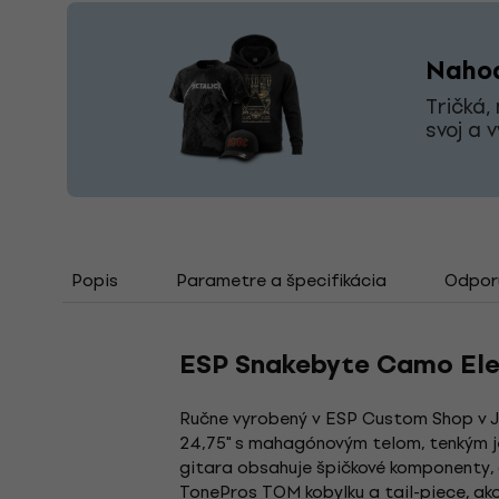
Nahoď
Tričká,
svoj a 
Popis
Parametre a špecifikácia
Odporú
ESP Snakebyte Camo Elek
Ručne vyrobený v ESP Custom Shop v Ja
24,75" s mahagónovým telom, tenkým 
gitara obsahuje špičkové komponenty, 
TonePros TOM kobylku a tail-piece, a