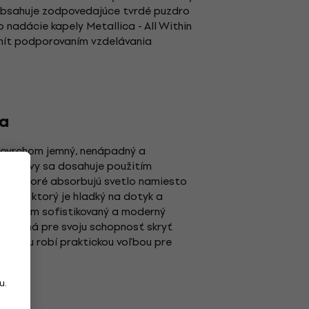
 obsahuje zodpovedajúce tvrdé puzdro
nadácie kapely Metallica - All Within
munít podporovaním vzdelávania
a
povrchom jemný, nenápadný a
p úpravy sa dosahuje použitím
akov, ktoré absorbujú svetlo namiesto
ovrch, ktorý je hladký na dotyk a
eriálom sofistikovaný a moderný
bľúbená pre svoju schopnosť skryť
, čo ju robí praktickou voľbou pre
u.