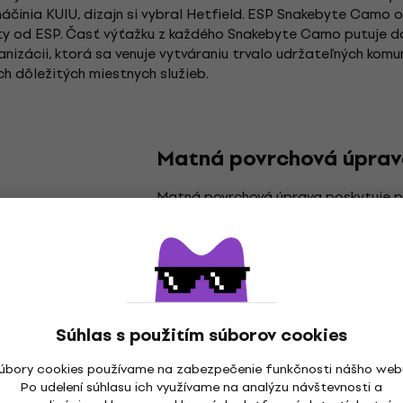
áčinia KUIU, dizajn si vybral Hetfield. ESP Snakebyte Camo
ity od ESP. Časť výťažku z každého Snakebyte Camo putuje do 
ganizácii, ktorá sa venuje vytváraniu trvalo udržateľných ko
ích dôležitých miestnych služieb.
Matná povrchová úprav
Matná povrchová úprava poskytuje 
elegantný vzhľad bez lesku. Tento ty
špeciálnych farieb, lakov alebo povl
toho, aby ho odrážali. Výsledkom je p
neoslnivý na pohľad, čím dodáva mat
vzhľad. Matná povrchová úprava je o
malé nedokonalosti a odtlačky prstov
Súhlas s použitím súborov cookies
každodenné použitie.
úbory cookies používame na zabezpečenie funkčnosti nášho web
Po udelení súhlasu ich využívame na analýzu návštevnosti a