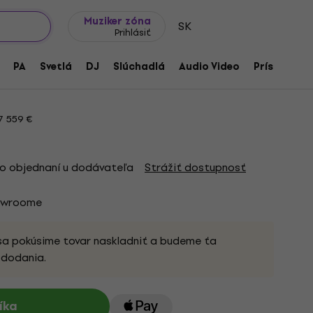
Tipy na darčeky
Často kladené otázky
Muziker Blog
Muziker zóna
SK
Prihlásiť
Elektrická gitara
PA
Svetlá
DJ
Slúchadlá
Audio Video
Príslušenst
5284
7 559 €
o objednaní u dodávateľa
Strážiť dostupnosť
owroome
sa pokúsime tovar naskladniť a budeme ťa
 dodania.
íka