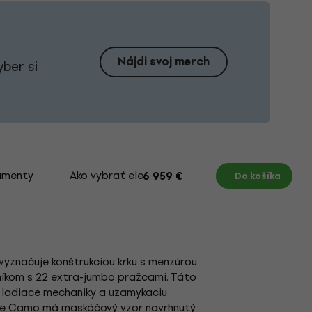
Nájdi svoj merch
yber si
umenty
Ako vybrať elektrickú gitaru
6 959 €
Do košíka
yznačuje konštrukciou krku s menzúrou
íkom s 22 extra-jumbo pražcami. Táto
g ladiace mechaniky a uzamykaciu
yte Camo má maskáčový vzor navrhnutý