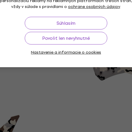
personalizáciu reklamy na reklamných platformách tretích strán
vždy v súlade s pravidlami o
ochrane osobných údajov
.
Súhlasím
Povoliť len nevyhnutné
Nastavenie a informacie o cookies
je teplý, plný tón s bohatými basmi a
 svoj výborný sustain a rezonanciu,