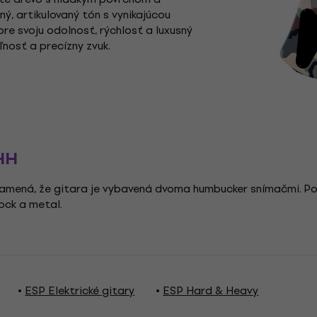
ý, artikulovaný tón s vynikajúcou
re svoju odolnosť, rýchlosť a luxusný
ľnosť a precízny zvuk.
HH
mená, že gitara je vybavená dvoma humbucker snímačmi. Posk
ock a metal.
ESP Elektrické gitary
ESP Hard & Heavy