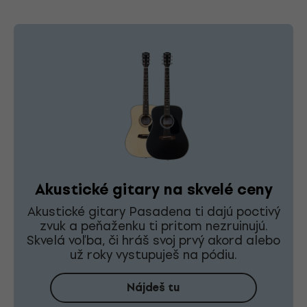
Akustické gitary na skvelé ceny
Akustické gitary Pasadena ti dajú poctivý
zvuk a peňaženku ti pritom nezruinujú.
Skvelá voľba, či hráš svoj prvý akord alebo
už roky vystupuješ na pódiu.
Nájdeš tu