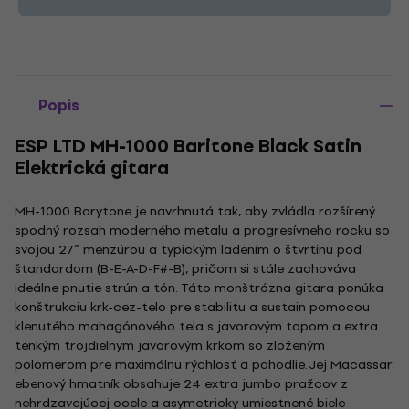
Popis
ESP LTD MH-1000 Baritone Black Satin
Elektrická gitara
MH-1000 Barytone je navrhnutá tak, aby zvládla rozšírený
spodný rozsah moderného metalu a progresívneho rocku so
svojou 27” menzúrou a typickým ladením o štvrtinu pod
štandardom (B-E-A-D-F#-B), pričom si stále zachováva
ideálne pnutie strún a tón. Táto monštrózna gitara ponúka
konštrukciu krk-cez-telo pre stabilitu a sustain pomocou
klenutého mahagónového tela s javorovým topom a extra
tenkým trojdielnym javorovým krkom so zloženým
polomerom pre maximálnu rýchlosť a pohodlie. Jej Macassar
ebenový hmatník obsahuje 24 extra jumbo pražcov z
nehrdzavejúcej ocele a asymetricky umiestnené biele