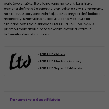
perleťové značky. Biele lemovanie na tele, krku a hlave
pomáha definovať elegantný tvar tejto gitary. Komponenty
na MH-1000 Barytone zahŕňajú LTD uzamykateľné ladiace
mechaniky, uzamykateľnú kobylku TonePros TOM so
strunami cez telo a snímače EMG 81 a EMG 60TW-R s
priamou montážou s rozdeľovaním cievok a krytmi z
brúseného čierneho chrómu.
ESP LTD Gitary
ESP LTD Elektrické gitary
ESP LTD Super ST-Modely
Parametre a špecifikácia