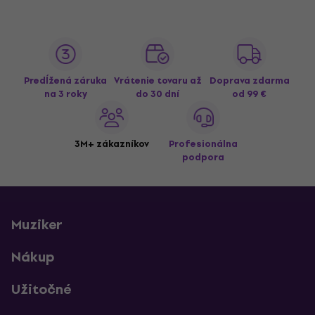
Predĺžená záruka
Vrátenie tovaru až
Doprava zdarma
na 3 roky
do 30 dní
od 99 €
3M+ zákazníkov
Profesionálna
podpora
Muziker
Nákup
Užitočné