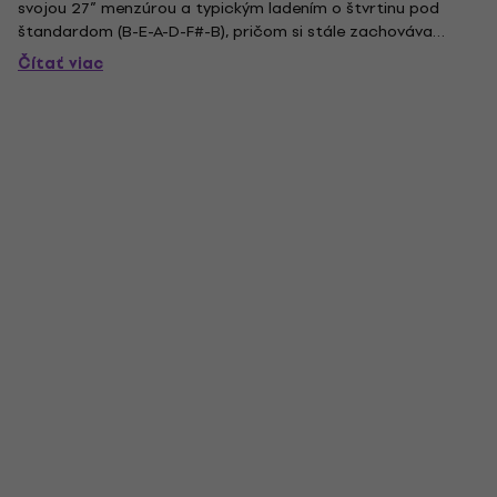
svojou 27” menzúrou a typickým ladením o štvrtinu pod
štandardom (B-E-A-D-F#-B), pričom si stále zachováva
ideálne pnutie strún a tón. Táto monštrózna gitara ponúka
Čítať viac
konštrukciu krk-cez-telo pre stabilitu a sustain pomocou
klenutého...