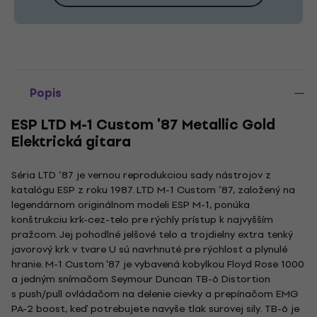
Popis
ESP LTD M-1 Custom '87 Metallic Gold
Elektrická gitara
Séria LTD ’87 je vernou reprodukciou sady nástrojov z
katalógu ESP z roku 1987. LTD M-1 Custom ’87, založený na
legendárnom originálnom modeli ESP M-1, ponúka
konštrukciu krk-cez-telo pre rýchly prístup k najvyšším
pražcom. Jej pohodlné jelšové telo a trojdielny extra tenký
javorový krk v tvare U sú navrhnuté pre rýchlosť a plynulé
hranie. M-1 Custom '87 je vybavená kobylkou Floyd Rose 1000
a jedným snímačom Seymour Duncan TB-6 Distortion
s push/pull ovládačom na delenie cievky a prepínačom EMG
PA-2 boost, keď potrebujete navyše tlak surovej sily. TB-6 je