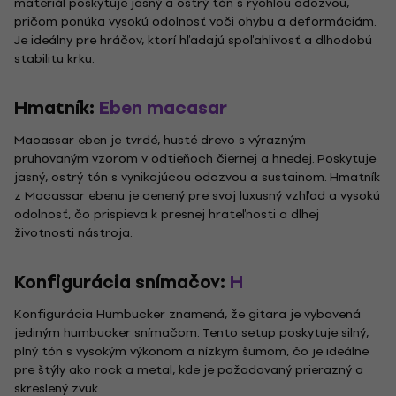
materiál poskytuje jasný a ostrý tón s rýchlou odozvou,
pričom ponúka vysokú odolnosť voči ohybu a deformáciám.
Je ideálny pre hráčov, ktorí hľadajú spoľahlivosť a dlhodobú
stabilitu krku.
Hmatník:
Eben macasar
Macassar eben je tvrdé, husté drevo s výrazným
pruhovaným vzorom v odtieňoch čiernej a hnedej. Poskytuje
jasný, ostrý tón s vynikajúcou odozvou a sustainom. Hmatník
z Macassar ebenu je cenený pre svoj luxusný vzhľad a vysokú
odolnosť, čo prispieva k presnej hrateľnosti a dlhej
životnosti nástroja.
Konfigurácia snímačov:
H
Konfigurácia Humbucker znamená, že gitara je vybavená
jediným humbucker snímačom. Tento setup poskytuje silný,
plný tón s vysokým výkonom a nízkym šumom, čo je ideálne
pre štýly ako rock a metal, kde je požadovaný prierazný a
skreslený zvuk.