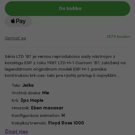
Do košíka
1579 bodov
Opýtať sa
Séria LTD ’87 je vernou reprodukciou sady nástrojov z
katalógu ESP z roku 1987. LTD M-1 Custom ’87, založený na
legendárnom originálnom modeli ESP M-1, ponúka
konštrukciu krk-cez-telo pre rýchly prístup k najvyšším
pražcom. Jej pohodlné jelšové telo a trojdielny extra tenký
Telo:
Jelša
javorový krk v tvare U sú navrhnuté pre rýchlosť a plynulé
Vrchná doska:
Nie
hranie. M-1...
Krk:
3pc Maple
Hmatník:
Eben macasar
Konfigurácia snímačov:
H
Kobylka/tremolo:
Floyd Rose 1000
Čítať viac