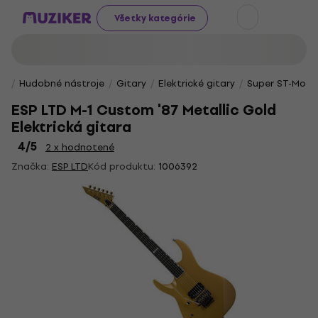
Všetky kategórie
Hudobné nástroje
Gitary
Elektrické gitary
Super ST-Mode
ESP LTD M-1 Custom '87 Metallic Gold
Elektrická gitara
4
/5
2 x hodnotené
Značka:
ESP LTD
Kód produktu:
1006392