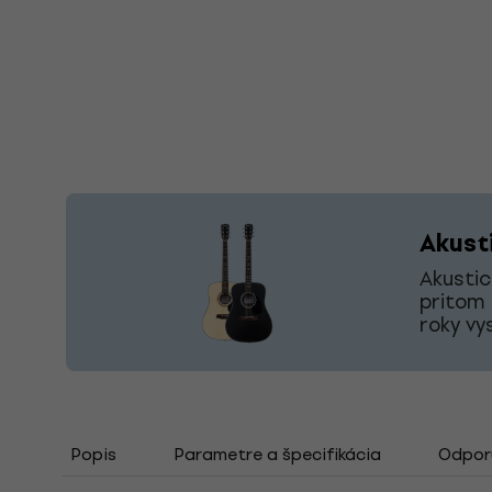
Akust
Akustic
pritom 
roky vy
Popis
Parametre a špecifikácia
Odporú