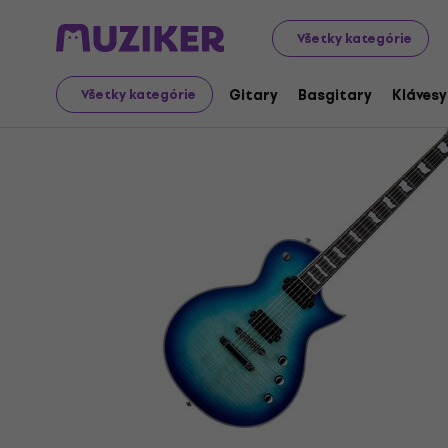
Hudobné nástroje
Gitary
Elektrické gitary
Singlecu
Všetky kategórie
Gitary
Basgitary
Klávesy
Všetky kategórie