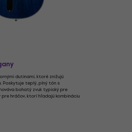
gany
rnými dutinami, ktoré znižujú
 Poskytuje teplý, plný tón s
hováva bohatý zvuk typický pre
pre hráčov, ktorí hľadajú kombináciu