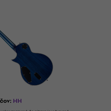
ačov:
HH