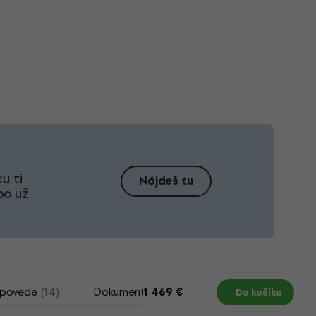
u ti
Nájdeš tu
bo už
dpovede
(14)
Dokumenty
Ako vybrať elektrickú gi
1 469 €
Do košíka