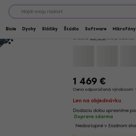
Showroomy
t
ESP LTD EC-1000T CT
5
/5
2 x hodnotené
Bicie
Dychy
Sláčiky
Štúdio
Software
Mikrofóny
Značka:
ESP LTD
Kód produktu:
1 469 €
Cena odporúčaná výrobcom: 1
Len na objednávku
Dodaciu dobu upresníme po
Doprava zdarma
Nedostupné v žiadnom sh