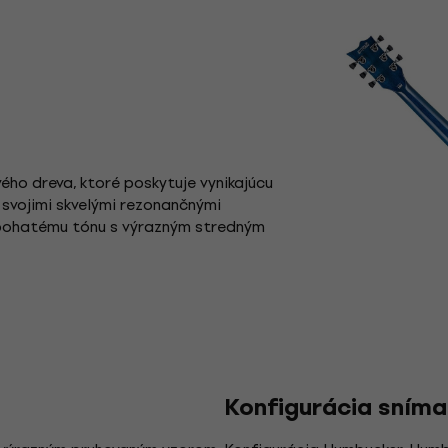
ho dreva, ktoré poskytuje vynikajúcu
 svojimi skvelými rezonančnými
, bohatému tónu s výrazným stredným
Konfigurácia sním