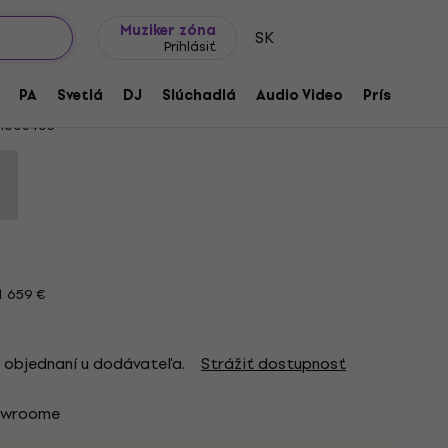
Tipy na darčeky
Často kladené otázky
Muziker Blog
Muziker zóna
SK
Prihlásiť
M FM Violet Shadow Elektrická gitara
PA
Svetlá
DJ
Slúchadlá
Audio Video
Príslušenst
1006403
 659 €
 objednaní u dodávateľa.
Strážiť dostupnosť
owroome