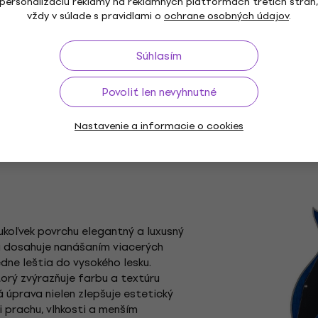
personalizáciu reklamy na reklamných platformách tretích strán
zlepšuje prístup k vyšším pražcom. T
vždy v súlade s pravidlami o
ochrane osobných údajov
.
poskytuje silný sustain a bohatý tón.
robustný zvuk a komfort pri hre.
Súhlasím
Povoliť len nevyhnutné
Nastavenie a informacie o cookies
koľvek povrchu elegantný a luxusný
a dosahuje nanášaním viacerých
edne leštia do vysokého lesku.
torý zvýrazňuje farbu a textúru
 úprava nielen zlepšuje estetický
i prachu, vlhkosti a menším