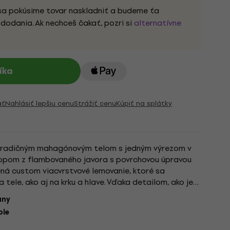
sa pokúsime tovar naskladniť a budeme ťa
dodania. Ak nechceš čakať, pozri si
alternatívne
íka
ať
Nahlásiť lepšiu cenu
Strážiť cenu
Kúpiť na splátky
 tradičným mahagónovým telom s jedným výrezom v
topom z flambovaného javora s povrchovou úpravou
ná custom viacvrstvové lemovanie, ktoré sa
tele, ako aj na krku a hlave. Vďaka detailom, ako je
arbe tela, táto...
any
ple