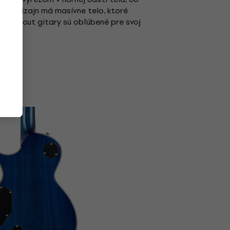
,
ento dizajn má masívne telo, ktoré
 Singlecut gitary sú obľúbené pre svoj