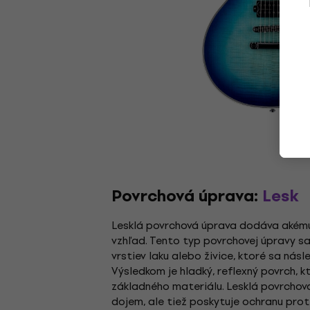
Povrchová úprava:
Lesk
Lesklá povrchová úprava dodáva akému
vzhľad. Tento typ povrchovej úpravy s
vrstiev laku alebo živice, ktoré sa násl
Výsledkom je hladký, reflexný povrch, k
základného materiálu. Lesklá povrchová
dojem, ale tiež poskytuje ochranu prot