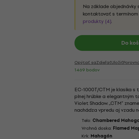
Na základe objednávky 
kontaktovať s termínom 
produkty (4)
.
Do koš
Opýtať sa
Zdieľať
Uložiť
Porovn
1469 bodov
EC-1000T/CTM je klasika s
plnej hrúbke a elegantným 
Violet Shadow. „CTM“ zname
nachádza vpredu aj vzadu na 
napríklad javorová hlava vo f
Telo:
Chambered Mahog
Vrchná doska:
Flamed Ma
Krk:
Mahagón