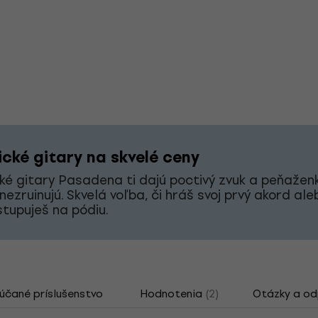
ické gitary na skvelé ceny
ké gitary Pasadena ti dajú poctivý zvuk a peňaženk
nezruinujú. Skvelá voľba, či hráš svoj prvý akord ale
stupuješ na pódiu.
čané príslušenstvo
Hodnotenia
(2)
Otázky a o