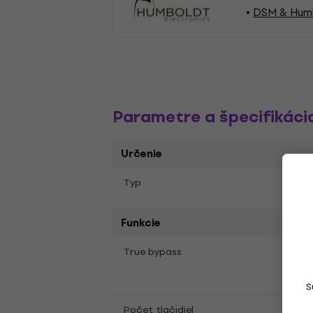
DSM & Humb
Parametre a špecifikáci
Určenie
Pred
Typ
Funkcie
True bypass
Áno
S
Počet tlačidiel
2