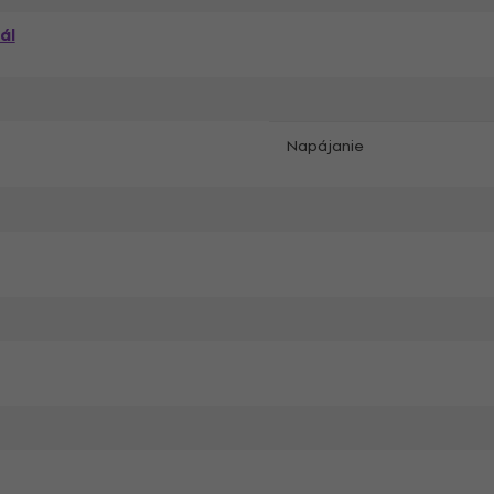
ál
Napájanie
g