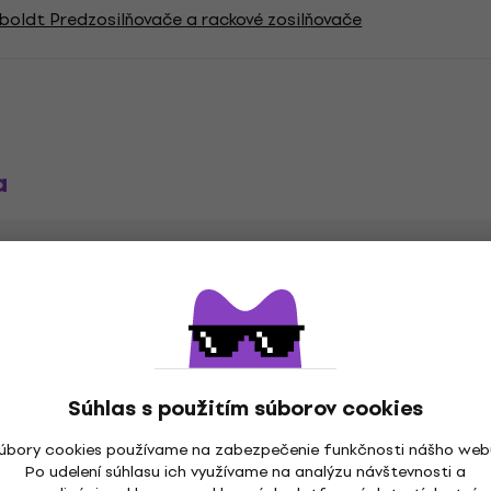
oldt Predzosilňovače a rackové zosilňovače
a
zosilňovač
Ovládače
Súhlas s použitím súborov cookies
úbory cookies používame na zabezpečenie funkčnosti nášho web
Po udelení súhlasu ich využívame na analýzu návštevnosti a
Podpora MIDI