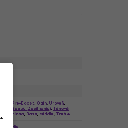
Pre-Boost
Gain
Úroveň
,
,
,
Boost (Zosilnenie)
Tónová
,
clona
Bass
Middle
Treble
,
,
,
u.
Nie