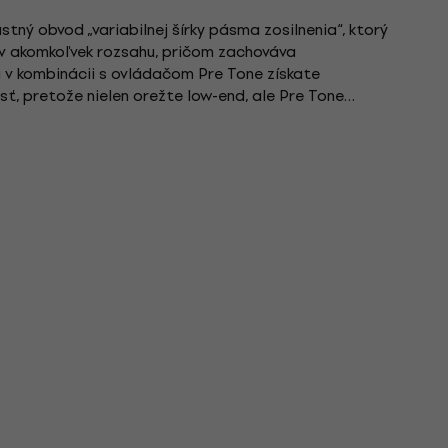
tný obvod „variabilnej šírky pásma zosilnenia“, ktorý
ý v akomkoľvek rozsahu, pričom zachováva
a v kombinácii s ovládačom Pre Tone získate
, pretože nielen orežte low-end, ale Pre Tone
ste získali presnú...