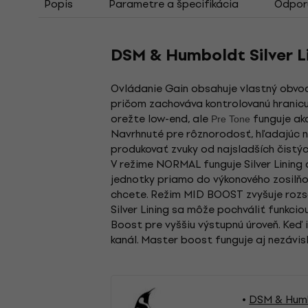
Popis
Parametre a špecifikácia
Odporú
DSM & Humboldt Silver Li
Ovládanie Gain obsahuje vlastný obvod „
pričom zachováva kontrolovanú hranicu
orežte low-end, ale
funguje ako
Pre Tone
Navrhnuté pre rôznorodosť, hľadajúc na
produkovať zvuky od najsladších čistýc
V režime NORMAL funguje Silver Lining 
jednotky priamo do výkonového zosilňo
chcete. Režim MID BOOST zvyšuje rozsa
Silver Lining sa môže pochváliť funkci
Boost pre vyššiu výstupnú úroveň. Keď 
kanál. Master boost funguje aj nezávisl
DSM & Humb