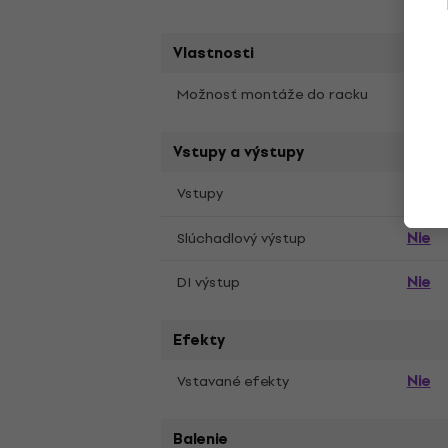
Vlastnosti
Nie
Možnosť montáže do racku
Vstupy a výstupy
Vstupy
Jack
Nie
Slúchadlový výstup
Nie
DI výstup
Efekty
Nie
Vstavané efekty
Balenie