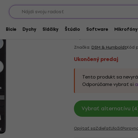
Showroomy
dzosilňovače a rackové zosilňovače
Ukončený predaj
DSM & Humboldt Silve
Bicie
Dychy
Sláčiky
Štúdio
Software
Mikrofóny
5
/5
1 x hodnotené
Značka:
DSM & Humboldt
Kód p
Ukončený predaj
Tento produkt sa nevyrá
Odporúčame vybrať si
a
Vybrať alternatívu (4
Opýtať sa
Zdieľať
Uložiť
Porovn