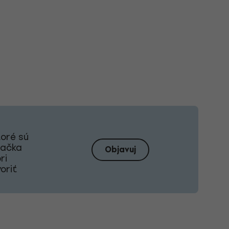
toré sú
načka
Objavuj
ri
oriť