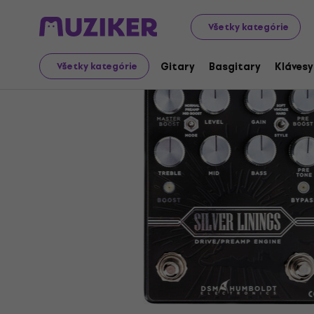
Hudobné nástroje
Gitary
Gitarové zosilňovače
Pre
Všetky kategórie
Gitary
Basgitary
Klávesy
Všetky kategórie
Ukončený predaj