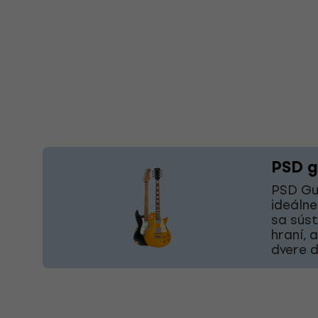
PSD g
PSD Gui
ideálne
sa súst
hraní, 
dvere d