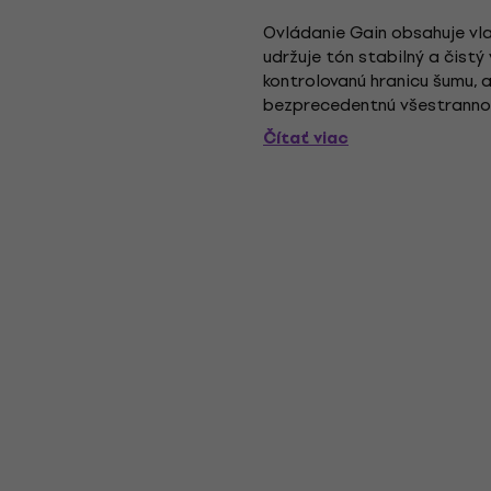
Ovládanie Gain obsahuje vlas
udržuje tón stabilný a čist
kontrolovanú hranicu šumu, 
bezprecedentnú všestrannosť
funguje ako Tilt control, aby 
Čítať viac