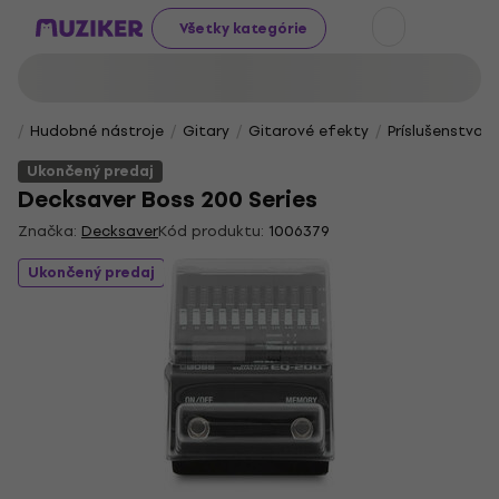
Všetky kategórie
Hudobné nástroje
Gitary
Gitarové efekty
Príslušenstvo 
Ukončený predaj
Decksaver Boss 200 Series
Značka:
Decksaver
Kód produktu:
1006379
Ukončený predaj