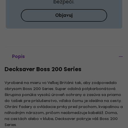
bezpečí.
Objavuj
Popis
Decksaver Boss 200 Series
Vyrobené na mieru vo Veľkej Británii tak, aby zodpovedalo
obrysom Boss 200 Series. Super odolná polykarbonátová
škrupina ponúka vysokú úroveň ochrany a zasúva sa priamo
do tašiek pre príslušenstvo, vďaka čomu je ideálna na cesty.
Chráni fadery a ovládacie prvky pred prachom, kvapalinou a
náhodným nárazom, pričom neobmedzuje kabeláž. Doma,
na cestách alebo v klube, Decksaver pokryje váš Boss 200
Series.