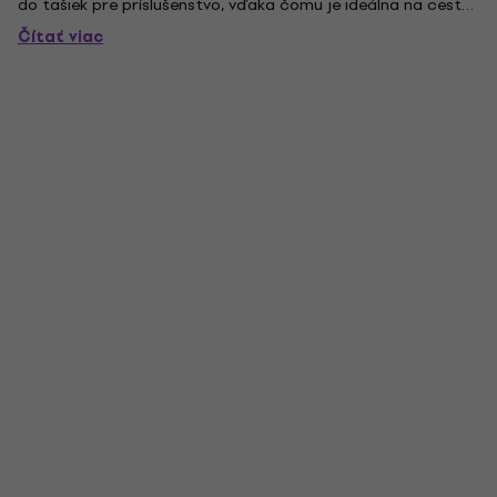
do tašiek pre príslušenstvo, vďaka čomu je ideálna na cesty.
Chráni fadery a ovládacie prvky pred prachom, kvapalinou a
Čítať viac
náhodným nárazom, pričom neobmedzuje kabeláž. Doma,
na...