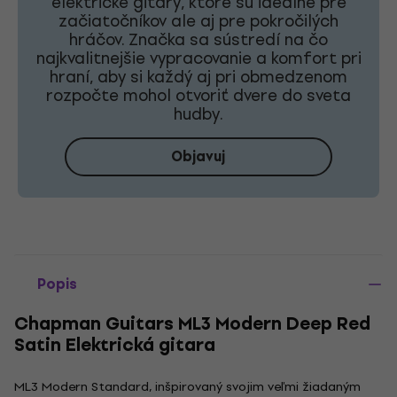
elektrické gitary, ktoré sú ideálne pre
začiatočníkov ale aj pre pokročilých
hráčov. Značka sa sústredí na čo
najkvalitnejšie vypracovanie a komfort pri
hraní, aby si každý aj pri obmedzenom
rozpočte mohol otvoriť dvere do sveta
hudby.
Objavuj
Popis
Chapman Guitars ML3 Modern Deep Red
Satin Elektrická gitara
ML3 Modern Standard, inšpirovaný svojim veľmi žiadaným