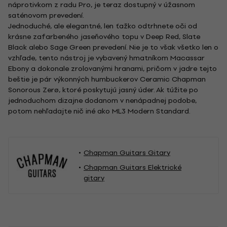
náprotivkom z radu Pro, je teraz dostupný v úžasnom
saténovom prevedení.
Jednoduché, ale elegantné, len ťažko odtrhnete oči od
krásne zafarbeného jaseňového topu v Deep Red, Slate
Black alebo Sage Green prevedení. Nie je to však všetko len o
vzhľade, tento nástroj je vybavený hmatníkom Macassar
Ebony a dokonale zrolovanými hranami, pričom v jadre tejto
beštie je pár výkonných humbuckerov Ceramic Chapman
Sonorous Zerø, ktoré poskytujú jasný úder. Ak túžite po
jednoduchom dizajne dodanom v nenápadnej podobe,
potom nehľadajte nič iné ako ML3 Modern Standard.
Chapman Guitars Gitary
Chapman Guitars Elektrické
gitary