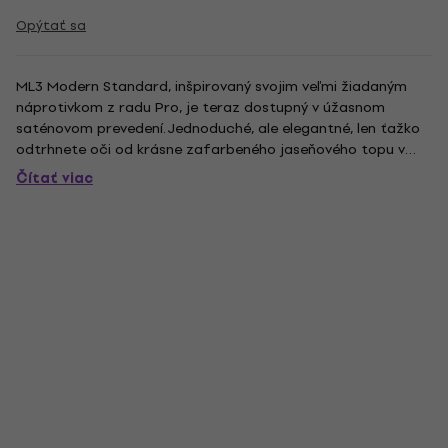
Opýtať sa
ML3 Modern Standard, inšpirovaný svojim veľmi žiadaným
náprotivkom z radu Pro, je teraz dostupný v úžasnom
saténovom prevedení. Jednoduché, ale elegantné, len ťažko
odtrhnete oči od krásne zafarbeného jaseňového topu v
Deep Red, Slate Black alebo Sage Green prevedení. Nie je to
Čítať viac
však všetko len o vzhľade, tento nástroj je vybavený
hmatníkom...