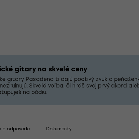
ické gitary na skvelé ceny
ké gitary Pasadena ti dajú poctivý zvuk a peňaženk
nezruinujú. Skvelá voľba, či hráš svoj prvý akord ale
stupuješ na pódiu.
y a odpovede
Dokumenty