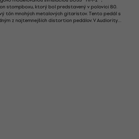
on stompboxu, ktorý bol predstavený v polovici 80.
rový tón mnohých metalových gitaristov. Tento pedál s
dným z najtemnejších distortion pedálov. V Audiority
ziu pedálu(z...