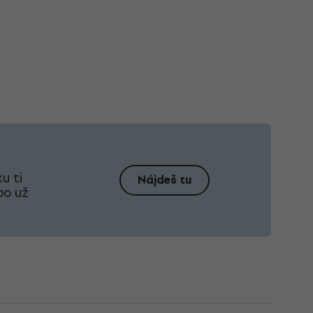
u ti
Nájdeš tu
bo už