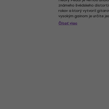
známeho švédskeho distorti
rokov a ktorý vytvoril gita
vysokým gainom je určite je
objavili pôvodnú japonskú ver
Čítať viac