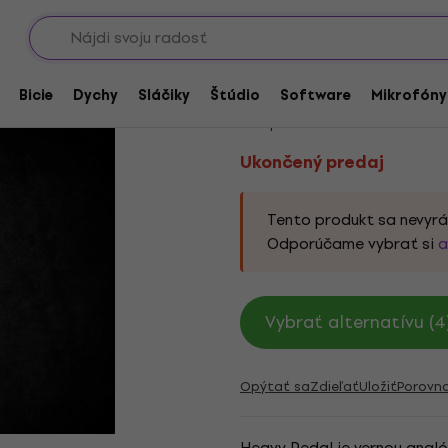
Showroomy
arové Plug-In FX procesory
Ukončený predaj
Audiority Heavy Peda
Bicie
Dychy
Sláčiky
Štúdio
Software
Mikrofóny
Kód produktu:
1007372
Ukončený predaj
Tento produkt sa nevyrá
Odporúčame vybrať si
a
Vybrať alternatívu (4
Opýtať sa
Zdieľať
Uložiť
Porovn
Heavy Pedal je vernou ana