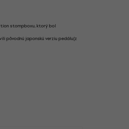
tion stompboxu, ktorý bol
vili pôvodnú japonskú verziu pedálu(z