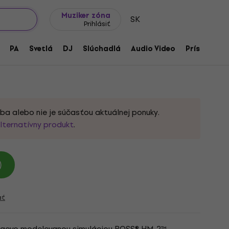
Tipy na darčeky
Často kladené otázky
Muziker Blog
Muziker zóna
SK
Prihlásiť
l mkII (Digitálny produkt)
PA
Svetlá
DJ
Slúchadlá
Audio Video
Príslušenst
ba alebo nie je súčasťou aktuálnej ponuky.
lternatívny produkt
.
)
ať
lógovo modelovanou simuláciou BOSS® HM-2™,