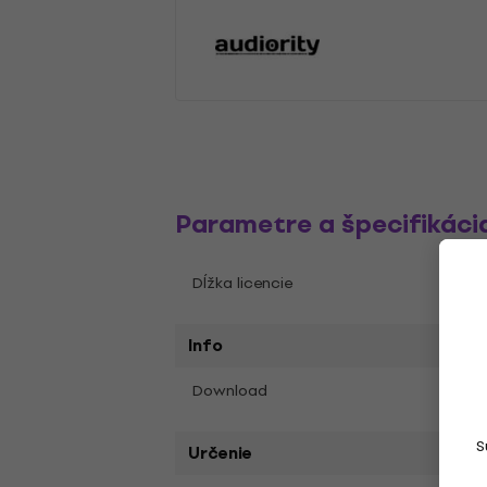
Parametre a špecifikáci
Večn
Dĺžka licencie
Info
Áno
Download
S
Určenie