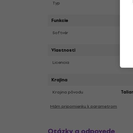
Virtu
Typ
Funkcie
Effec
Softvér
Vlastnosti
Plná 
Licencia
Krajina
Krajina pôvodu
Talia
Mám pripomienku k parametrom
Otázky a odpovede