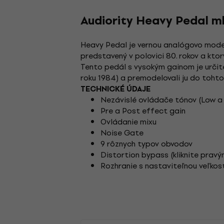
Audiority Heavy Pedal mk
Heavy Pedal je vernou analógovo mode
predstavený v polovici 80. rokov a kto
Tento pedál s vysokým gainom je určite
roku 1984) a premodelovali ju do tohto
TECHNICKÉ ÚDAJE
Nezávislé ovládače tónov (Low a H
Pre a Post effect gain
Ovládanie mixu
Noise Gate
9 rôznych typov obvodov
Distortion bypass (kliknite pravý
Rozhranie s nastaviteľnou veľkos