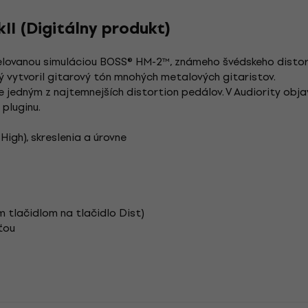
II (Digitálny produkt)
lovanou simuláciou BOSS® HM-2™, známeho švédskeho distor
rý vytvoril gitarový tón mnohých metalových gitaristov.
 jedným z najtemnejších distortion pedálov. V Audiority obja
 pluginu.
igh), skreslenia a úrovne
m tlačidlom na tlačidlo Dist)
ťou