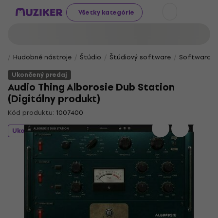
Všetky kategórie
Hudobné nástroje
Štúdio
Štúdiový software
Softwarové 
Ukončený predaj
Audio Thing Alborosie Dub Station
(Digitálny produkt)
Kód produktu:
1007400
Ukončený predaj