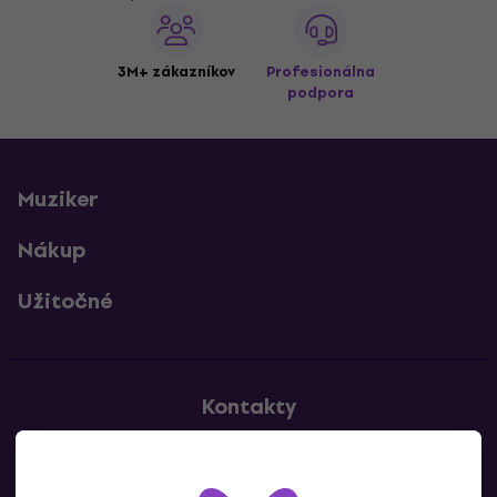
3M+ zákazníkov
Profesionálna
podpora
Muziker
Nákup
Užitočné
Kontakty
Kontaktuj nás