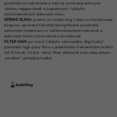
používala na nahrávanie a tiež na vytvorenie echa pre
väčšinu reggae klasík a populárnych Tubbyho
inštrumentálnych dubových mixov.
SPRING BLING:
priamo zo štúdia King Tubby vo Waterhouse
Kingston, upravený Fairchild Spring Reverb používaný
samotným Maestrom vo väčšine klasických nahrávok a
dubových mixov, ktoré nahral a produkoval.
FILTER MAN:
po vzore Tubbyho takzvaného „Big Knobu“,
pasívneho high-pass filtra s jedenástimi frekvenčnými krokmi
od 70 Hz do 7,5 kHz. Tento filter definoval zvuk celej oblasti
„koreňov“ jamajskej hudby!