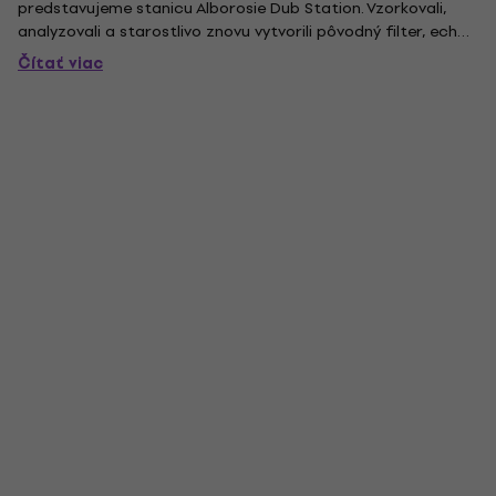
predstavujeme stanicu Alborosie Dub Station. Vzorkovali,
analyzovali a starostlivo znovu vytvorili pôvodný filter, echá
a pružinový reverb, ktorý vlastnil, upravoval a používal
Čítať viac
legendárny Osbourne Ruddock „King Tubby“ – producent,
štúdiový inžinier...