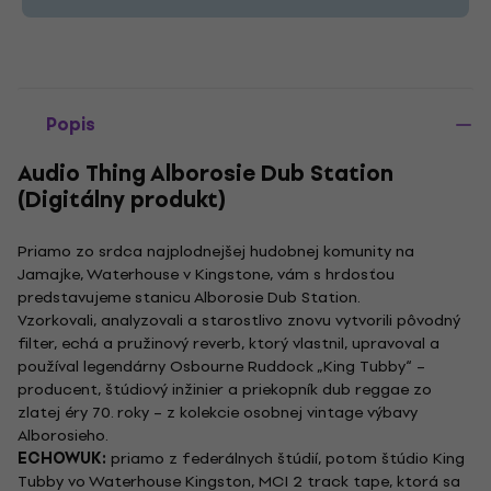
Popis
Audio Thing Alborosie Dub Station
(Digitálny produkt)
Priamo zo srdca najplodnejšej hudobnej komunity na
Jamajke, Waterhouse v Kingstone, vám s hrdosťou
predstavujeme stanicu Alborosie Dub Station.
Vzorkovali, analyzovali a starostlivo znovu vytvorili pôvodný
filter, echá a pružinový reverb, ktorý vlastnil, upravoval a
používal legendárny Osbourne Ruddock „King Tubby“ –
producent, štúdiový inžinier a priekopník dub reggae zo
zlatej éry 70. roky – z kolekcie osobnej vintage výbavy
Alborosieho.
ECHOWUK:
priamo z federálnych štúdií, potom štúdio King
Tubby vo Waterhouse Kingston, MCI 2 track tape, ktorá sa