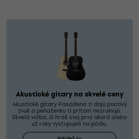
Akustické gitary na skvelé ceny
Akustické gitary Pasadena ti dajú poctivý
zvuk a peňaženku ti pritom nezruinujú.
Skvelá voľba, či hráš svoj prvý akord alebo
už roky vystupuješ na pódiu.
Nájdeš tu