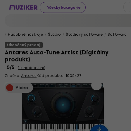
Všetky kategórie
Hudobné nástroje
Štúdio
Štúdiový software
Softwarové 
Ukončený predaj
Antares Auto-Tune Artist (Digitálny
produkt)
5
/5
1 x hodnotené
Značka:
Antares
Kód produktu:
1005427
Ukončený predaj
Video