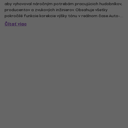
aby vyhovoval náročným potrebám pracujúcich hudobníkov,
producentov a zvukových inžinierov. Obsahuje všetky
pokročilé funkcie korekcie výšky tónu v reálnom čase Auto-
Tune Pro a je optimalizovaný pre použitie s nízkou latenciou
Čítať viac
na pódiu alebo v štúdiu. Táto verzia Auto-Tune je tiež...