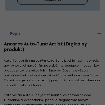
Popis
Antares Auto-Tune Artist (Digitálny
produkt)
Auto-Tune Artist (predtým Auto-Tune Live) je navrhnutý tak,
aby vyhovoval náročným potrebám pracujúcich hudobníkov,
producentov a zvukových inžinierov. Obsahuje všetky
pokročilé funkcie korekcie výšky tónu v reálnom čase Auto-
Tune Pro a je optimalizovaný pre použitie s nízkou latenciou
na pódiu alebo v štúdiu.
Táto verzia Auto-Tune je tiež nabitá výkonnými novými
funkciami a vylepšeniami, počnúc elegantným novým
rozhraním, prepracovaným pre jednoduché použitie a