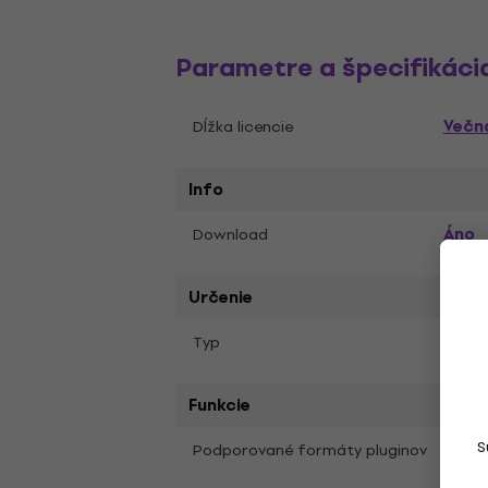
Parametre a špecifikáci
Večn
Dĺžka licencie
Info
Áno
Download
Určenie
Virtu
Typ
Funkcie
S
Podporované formáty pluginov
VST, 