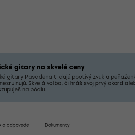
ické gitary na skvelé ceny
ké gitary Pasadena ti dajú poctivý zvuk a peňaženk
nezruinujú. Skvelá voľba, či hráš svoj prvý akord ale
stupuješ na pódiu.
y a odpovede
Dokumenty