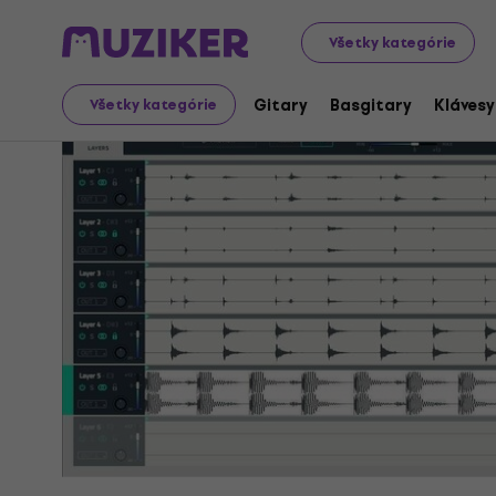
Hudobné nástroje
Štúdio
Štúdiový software
VST I
Všetky kategórie
Gitary
Basgitary
Klávesy
Všetky kategórie
Ukončený predaj