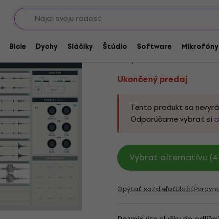
Showroomy
nstruments
Ukončený predaj
Accusonus ReGroover
Bicie
Dychy
Sláčiky
Štúdio
Software
Mikrofóny
Kód produktu:
1006688
Ukončený predaj
Tento produkt sa nevyrá
Odporúčame vybrať si
a
Vybrať alternatívu (4
Opýtať sa
Zdieľať
Uložiť
Porovn
Rozmixujte slučky do odlišn