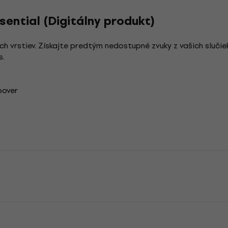
ential (Digitálny produkt)
ch vrstiev. Získajte predtým nedostupné zvuky z vašich slučie
s.
oover