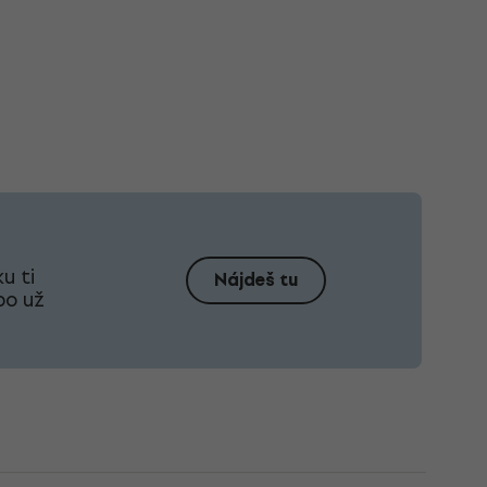
u ti
Nájdeš tu
bo už