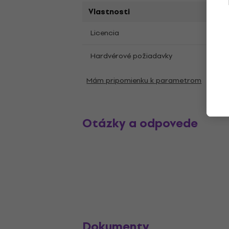
Vlastnosti
Plná 
Licencia
Hardvérové požiadavky
4 GB
Mám pripomienku k parametrom
Otázky a odpovede
Dokumenty