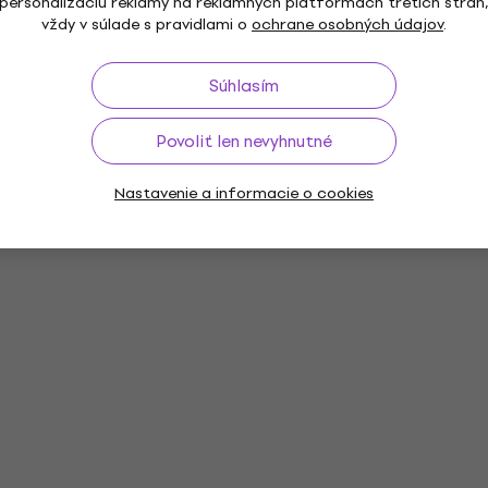
personalizáciu reklamy na reklamných platformách tretích strán
vždy v súlade s pravidlami o
ochrane osobných údajov
.
verzia
Systémové požiadavky
Súhlasím
 RAM
Povoliť len nevyhnutné
Nastavenie a informacie o cookies