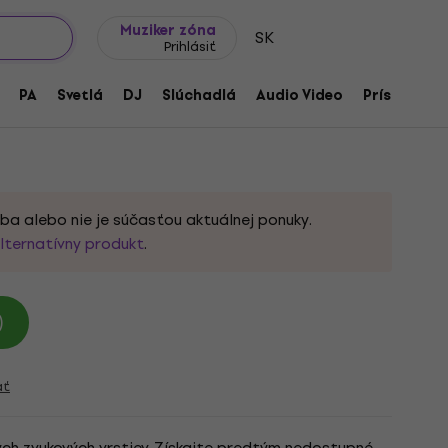
Tipy na darčeky
Často kladené otázky
Muziker Blog
Muziker zóna
SK
Prihlásiť
 Essential (Digitálny produkt)
PA
Svetlá
DJ
Slúchadlá
Audio Video
Príslušenst
ba alebo nie je súčasťou aktuálnej ponuky.
lternatívny produkt
.
)
ať
ých zvukových vrstiev. Získajte predtým nedostupné