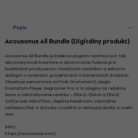
Popis
Accusonus All Bundle (Digitálny produkt)
Accusonus All Bundle je kolekcia pluginov navrhnutých tak,
aby poskytovali kreatívne a obnovovacie funkcie pre
hudobných producentov, mixážnych technikov a editorov
dialógov v osobných, projektových a komerčných štúdiách.
Obsahuje samostatný softvér Drumatom2, plugin
Drumatom Player, Regroover Pro a tri pluginy na redukciu
šumu a odstraňovanie reverbu – ERA-D, ERA-N a ERA-R.
Znížte únik mikrofónu, zlepšite headroom, odstráňte
nežiaduci hluk a dozvuky, rozdeľte a remixujte slučky a oveľa
viac.
INFO:
https://accusonus.com/