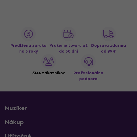
Predĺžená záruka
Vrátenie tovaru až
Doprava zdarma
na 3 roky
do 30 dní
od 99 €
3M+ zákazníkov
Profesionálna
podpora
Muziker
Nákup
Užitočné