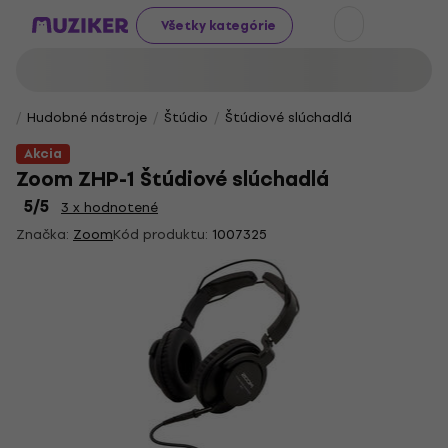
Všetky kategórie
Hudobné nástroje
Štúdio
Štúdiové slúchadlá
Akcia
Zoom ZHP-1 Štúdiové slúchadlá
5
/5
3 x hodnotené
Značka:
Zoom
Kód produktu:
1007325