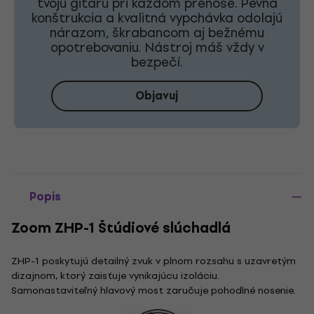
tvoju gitaru pri každom prenose. Pevná
konštrukcia a kvalitná vypchávka odolajú
nárazom, škrabancom aj bežnému
opotrebovaniu. Nástroj máš vždy v
bezpečí.
Objavuj
Popis
Zoom ZHP-1 Štúdiové slúchadlá
ZHP-1 poskytujú detailný zvuk v plnom rozsahu s uzavretým
dizajnom, ktorý zaisťuje vynikajúcu izoláciu.
Samonastaviteľný hlavový most zaručuje pohodlné nosenie.