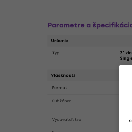
Parametre a špecifikáci
Určenie
Typ
7" vi
Singl
Vlastnosti
7"
S
Formát
,
Hard
Subžáner
Rap
45 Ki
Vydavateľstvo
S