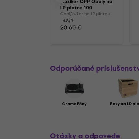
Muziker OPP Obaly na
LP platne 100
Obal/kufor na LP platne
4,8
/5
20,60 €
Odporúčané príslušenst
Gramofóny
Boxy na LP pl
Otázky a odpovede