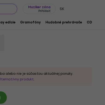
Tipy na darčeky
Často kladené otázky
Muziker Blog
Muziker zóna
SK
Prihlásiť
nk Ring) / Gravel Pit (7" Vinyl)
ay edície
Gramofóny
Hudobné prehrávače
CD
Prís
duktu:
1005249
ba alebo nie je súčasťou aktuálnej ponuky.
lternatívny produkt
.
)