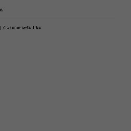
ať
| Zloženie setu
1 ks