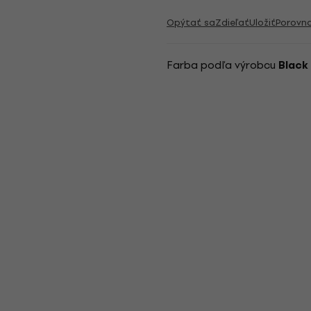
Opýtať sa
Zdieľať
Uložiť
Porovn
Farba podľa výrobcu
Black