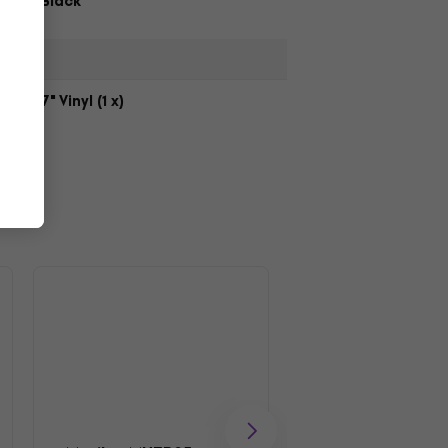
Black
,
7" Vinyl (1 x)