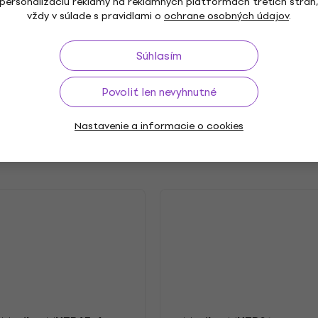
na
Farba podľa výrobcu
personalizáciu reklamy na reklamných platformách tretích strán
vždy v súlade s pravidlami o
ochrane osobných údajov
.
Súhlasím
Balenie obsahuje
Povoliť len nevyhnutné
Nastavenie a informacie o cookies