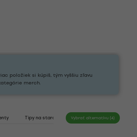
ac položiek si kúpiš, tým vyššiu zľavu
kategórie merch.
enty
Tipy na starostlivosť o vinylové platne
Vybrať alternatívu (4)