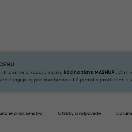
 CENU
 LP platne a zadaj v košíku
kód na zľavu
MASHUP
.
Čím vi
kód funguje aj pre kombináciu LP platní s produktmi z 
čané príslušenstvo
Otázky a odpovede
Dokum