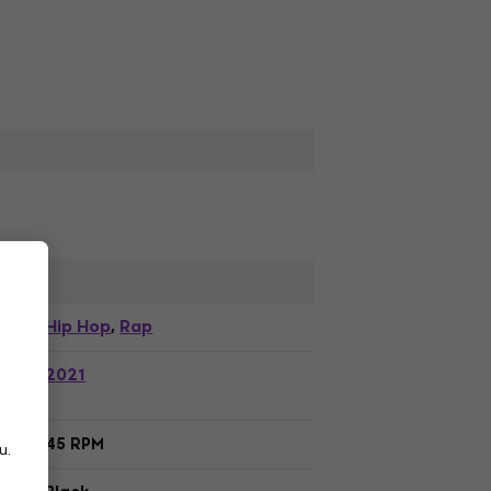
Hip Hop
Rap
,
2021
45 RPM
u.