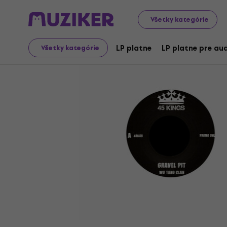
LP platne a CD
LP platne
Všetky kategórie
LP platne
LP platne pre aud
Všetky kategórie
Ukončený predaj
Video