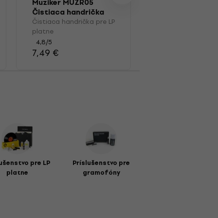
Muziker MUZR05
Muziker MUZR0
Čistiaca handrička
Kefka
pre LP platne
Čistiaca handrička pre LP
Kefka na LP platn
platne
4,7
/5
15,20 €
4,8
/5
7,49 €
lušenstvo pre LP
Príslušenstvo pre
platne
gramofóny