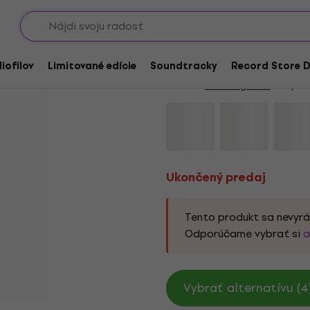
Showroomy
Ukončený predaj
Wu-Tang Clan - Uzi (Pi
iofilov
Limitované edície
Soundtracky
Record Store D
Značka:
Wu-Tang Clan
Kód pro
Ukončený predaj
Tento produkt sa nevyrá
Odporúčame vybrať si
a
Vybrať alternatívu (4