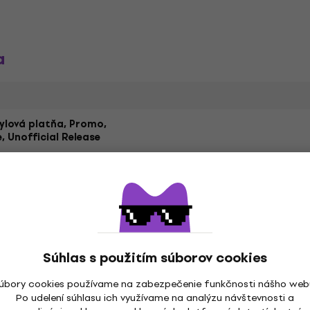
a
nylová platňa, Promo,
e, Unofficial Release
P
Žáner
core Hip-Hop
Hip Hop
,
,
Rok vydania
Súhlas s použitím súborov cookies
ngs
Rýchlosť
úbory cookies používame na zabezpečenie funkčnosti nášho web
Po udelení súhlasu ich využívame na analýzu návštevnosti a