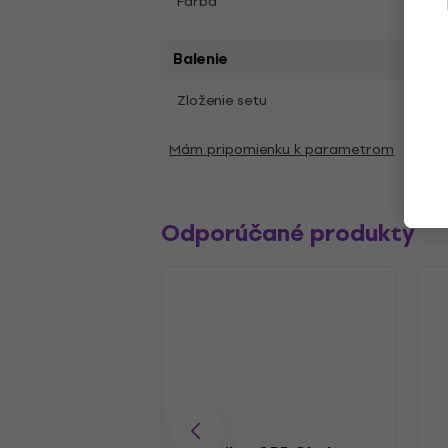
Farba
Čier
Balenie
Zloženie setu
1 ks
Mám pripomienku k parametrom
Odporúčané produkty