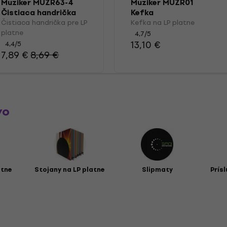
Muziker MUZR63-4
Muziker MUZR01
Čistiaca handrička
Kefka
pre LP platne
Čistiaca handrička pre LP
Kefka na LP platne
platne
4,7
/5
13,10 €
4,4
/5
7,89 €
8,69 €
vo
atne
Stojany na LP platne
Slipmaty
Prís