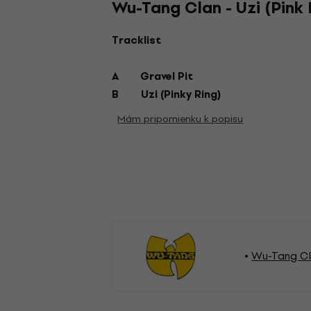
Wu-Tang Clan - Uzi (Pink R
Tracklist
A
Gravel Pit
B
Uzi (Pinky Ring)
Mám pripomienku k popisu
Wu-Tang Cl