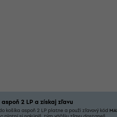
 aspoň 2 LP a získaj zľavu
 do košíka aspoň 2 LP platne a použi zľavový kód
MA
c platní si nakúpiš, tým väčšiu zľavu dostaneš.