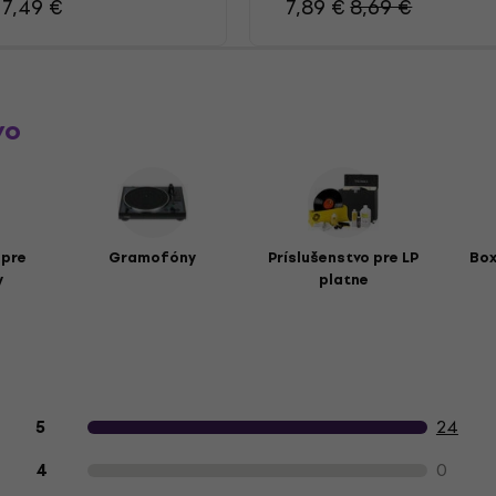
7,49 €
7,89 €
8,69 €
vo
 pre
Gramofóny
Príslušenstvo pre LP
Box
y
platne
Hodnotenie produktu zákazníkmi
24
5
0
4