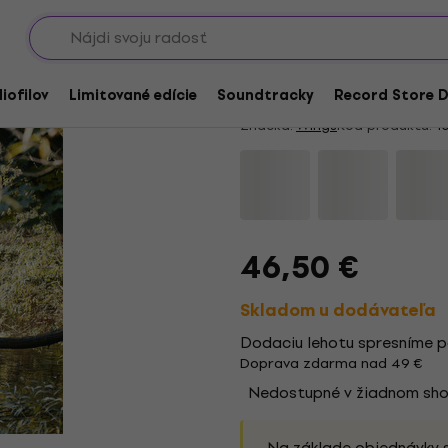
Showroomy
Wings - Wild Life (LP
5
/5
24 x hodnotené
iofilov
Limitované edície
Soundtracky
Record Store D
Značka:
Wings
Kód produktu:
10
46,50 €
Skladom u dodávateľa
Dodaciu lehotu spresníme p
Doprava zdarma nad 49 €
Nedostupné v žiadnom sh
Na základe objednávky 