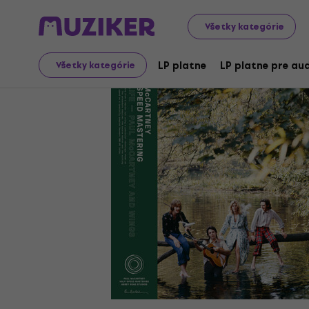
LP platne a CD
LP platne
Všetky kategórie
LP platne
LP platne pre aud
Všetky kategórie
Video