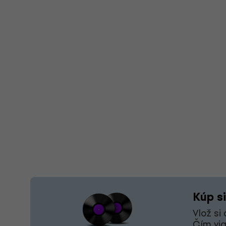
Kúp si
Vlož si
Čím via