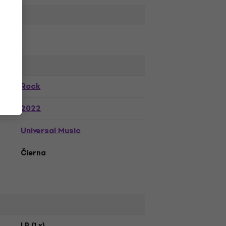
,
Rock
2022
Universal Music
Čierna
LP (1 x)