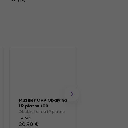
Muziker OPP Obaly na
Muziker MUZR0
LP platne 100
Kefka
Obal/kufor na LP platne
Kefka na LP platn
4,8
/5
4,7
/5
20,90 €
16,30 €