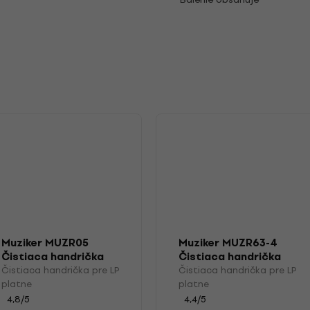
Muziker MUZR05
Muziker MUZR63-4
Čistiaca handrička
Čistiaca handrička
pre LP platne
pre LP platne
Čistiaca handrička pre LP
Čistiaca handrička pre LP
platne
platne
4,8
/5
4,4
/5