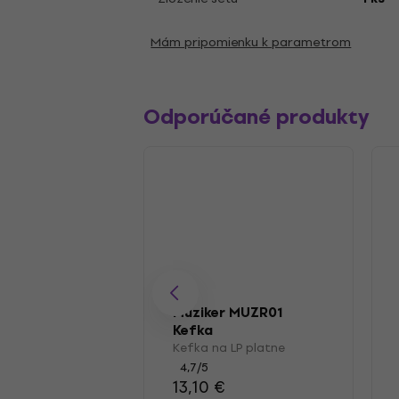
Mám pripomienku k parametrom
Odporúčané produkty
Muziker MUZR01
Kefka
Kefka na LP platne
4,7
/5
13,10 €