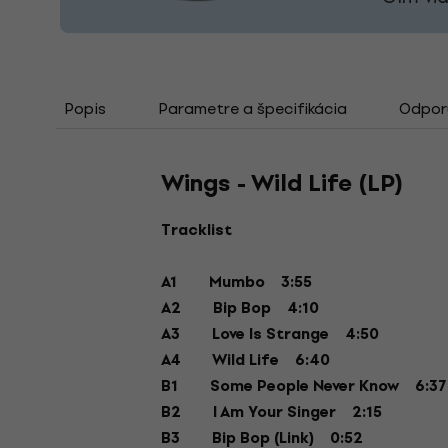
Popis
Parametre a špecifikácia
Odporú
Wings - Wild Life (LP)
Tracklist
A1
Mumbo
3:55
A2
Bip Bop
4:10
A3
Love Is Strange
4:50
A4
Wild Life
6:40
B1
Some People Never Know
6:37
B2
I Am Your Singer
2:15
B3
Bip Bop (Link)
0:52