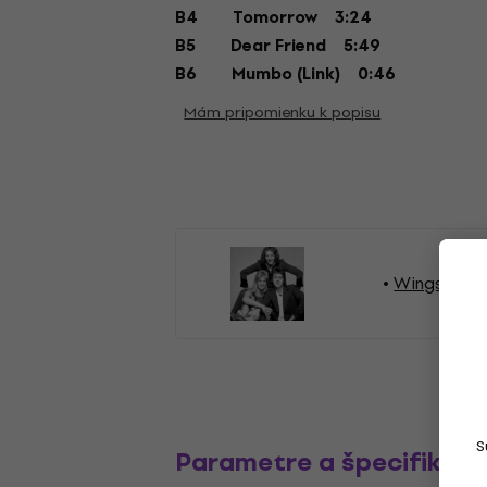
B4
Tomorrow
3:24
B5
Dear Friend
5:49
B6
Mumbo (Link)
0:46
Mám pripomienku k popisu
Wings LP p
S
Parametre a špecifikáci