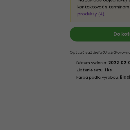
kontaktovať s termínom 
produkty (4)
.
Do koš
Opýtať sa
Zdieľať
Uložiť
Porovn
Dátum vydania:
2022-02-
Zloženie setu:
1 ks
Farba podľa výrobcu:
Blac