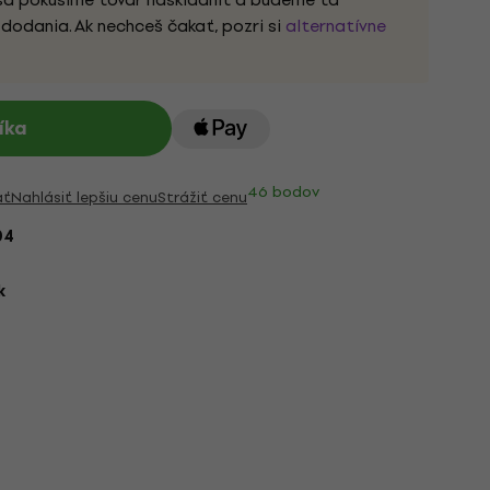
dodania. Ak nechceš čakať, pozri si
alternatívne
íka
46 bodov
ať
Nahlásiť lepšiu cenu
Strážiť cenu
04
k