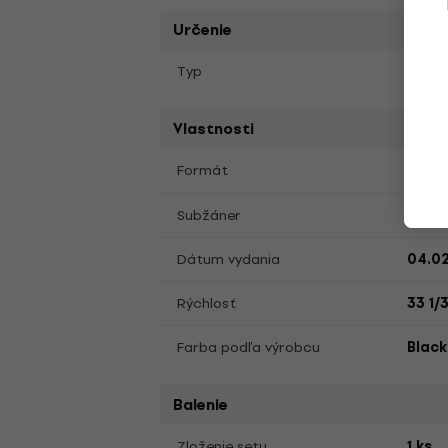
Určenie
Typ
LP pl
Vlastnosti
LP
12
Formát
,
Pop 
Subžáner
Dátum vydania
04.0
Rýchlosť
33 1/
Farba podľa výrobcu
Black
Balenie
Zloženie setu
1 ks