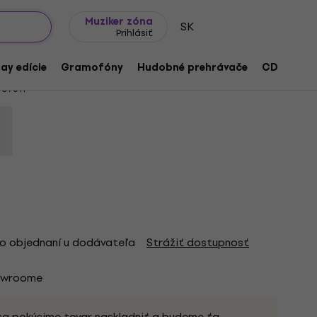
Tipy na darčeky
Často kladené otázky
Muziker Blog
Muziker zóna
SK
Prihlásiť
)
ay edície
Gramofóny
Hudobné prehrávače
CD
Prís
07611
o objednaní u dodávateľa
Strážiť dostupnosť
owroome
sa pokúsime tovar naskladniť a budeme ťa