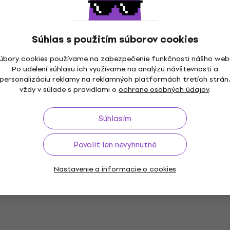
387 €
Na sklade
Súhlas s použitím súborov cookies
Basic SET
PSD Guitars STC-100 Basic SET Black
úbory cookies používame na zabezpečenie funkčnosti nášho web
Elektrická gitara
Po udelení súhlasu ich využívame na analýzu návštevnosti a
personalizáciu reklamy na reklamných platformách tretích strán
Elektrická gitara
vždy v súlade s pravidlami o
ochrane osobných údajov
.
4,9
/5
122 €
Na sklade
Súhlasím
Povoliť len nevyhnutné
Basic SET
Yamaha Pacifica 012 Basic SET Red
Nastavenie a informacie o cookies
Metallic Elektrická gitara
Elektrická gitara
4,8
/5
283 €
293 €
Na sklade