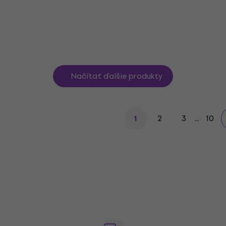
159 €
Na sklade
Načítať ďalšie produkty
2
3
...
10
1