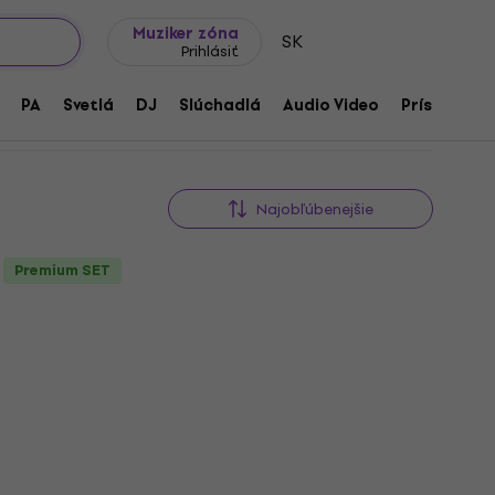
Tipy na darčeky
Často kladené otázky
Muziker Blog
Muziker zóna
SK
Prihlásiť
PA
Svetlá
DJ
Slúchadlá
Audio Video
Príslušenst
Najobľúbenejšie
Premium SET
Standard SET