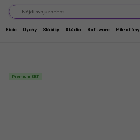
Showroomy
itary
Výhodné sety: ST-Modely
ly
Bicie
Dychy
Sláčiky
Štúdio
Software
Mikrofóny
Premium SET
Premium SET