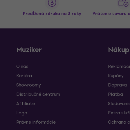
Predĺžená záruka na 3 roky
Vrátenie tovaru 
Muziker
Nákup
O nás
Reklamáci
Kariéra
Kupóny
Showroomy
Doprava
Distribučné centrum
Platba
Affiliate
Sledovanie
Logo
Extra slu
Právne informácie
Ochrana o