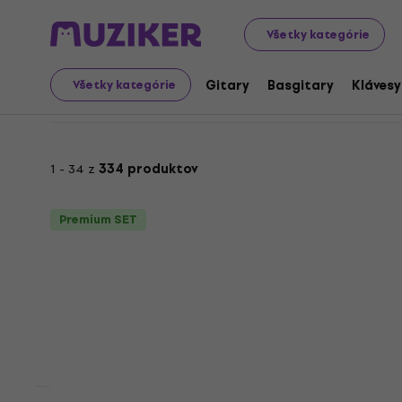
Výhodné sety
Hudobné nástroje
Gitary
Elektrické g
Všetky kategórie
Výhodné sety: ST-Mode
Gitary
Basgitary
Klávesy
Všetky kategórie
1 - 34 z
334 produktov
Premium SET
Premium SET